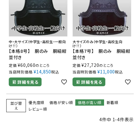
中・大サイズ（中学生・高校生・一般向
大サイズのみ（中学生・高校生向
け！！）
け！！）
【本格8号】 胴のみ 胴紐紺
【本格7号】 胴のみ 胴紐紺
並付き
並付き
¥
60,060
¥
27,720
定価
のところ
定価
のところ
¥
14,850
¥
11,000
当店特別価格
税込
当店特別価格
税込
詳細を見る
詳細を見る
優先度順
価格が安い順
価格が高い順
新着順
並び替
え
レビュー順
4
件中
1
-
4
件表示