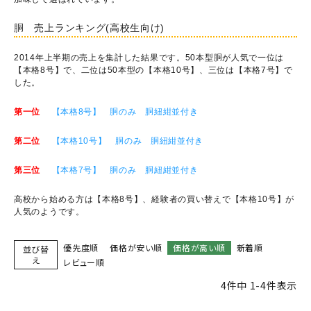
胴 売上ランキング(高校生向け)
2014年上半期の売上を集計した結果です。50本型胴が人気で一位は
【本格8号】で、二位は50本型の【本格10号】、三位は【本格7号】で
した。
第一位
【本格8号】 胴のみ 胴紐紺並付き
第二位
【本格10号】 胴のみ 胴紐紺並付き
第三位
【本格7号】 胴のみ 胴紐紺並付き
高校から始める方は【本格8号】、経験者の買い替えで【本格10号】が
人気のようです。
優先度順
価格が安い順
価格が高い順
新着順
並び替
え
レビュー順
4
件中
1
-
4
件表示