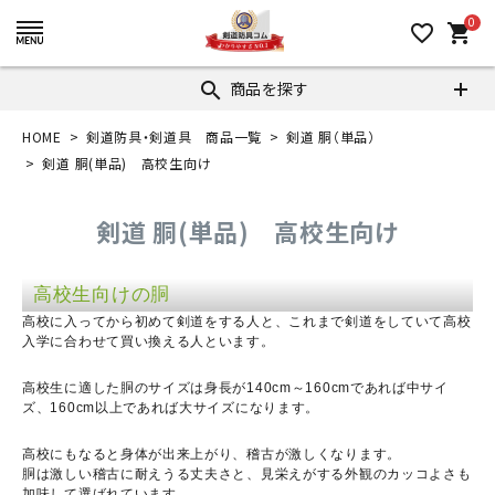
0
favorite_border
shopping_cart
商品を探す
search
HOME
剣道防具・剣道具 商品一覧
剣道 胴（単品）
剣道 胴(単品) 高校生向け
剣道 胴(単品) 高校生向け
高校生向けの胴
高校に入ってから初めて剣道をする人と、これまで剣道をしていて高校
入学に合わせて買い換える人といます。
高校生に適した胴のサイズは身長が140cm～160cmであれば中サイ
ズ、160cm以上であれば大サイズになります。
高校にもなると身体が出来上がり、稽古が激しくなります。
胴は激しい稽古に耐えうる丈夫さと、見栄えがする外観のカッコよさも
加味して選ばれています。