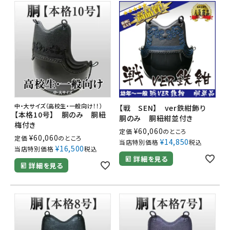
中・大サイズ（高校生・一般向け！！）
【戦 SEN】 ver鉄紺飾り
【本格10号】 胴のみ 胴紐
胴のみ 胴紐紺並付き
梅付き
¥
60,060
定価
のところ
¥
60,060
定価
のところ
¥
14,850
当店特別価格
税込
¥
16,500
当店特別価格
税込
詳細を見る
詳細を見る