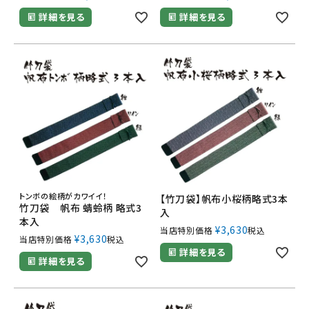
詳細を見る
詳細を見る
トンボの絵柄がカワイイ！
【竹刀袋】帆布小桜柄略式3本
竹刀袋 帆布 蜻蛉柄 略式3
入
本入
¥
3,630
当店特別価格
税込
¥
3,630
当店特別価格
税込
詳細を見る
詳細を見る