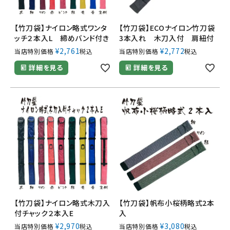
【竹刀袋】ナイロン略式ワンタ
【竹刀袋】ECOナイロン竹刀袋
ッチ２本入L 締めバンド付き
3本入れ 木刀入付 肩紐付
¥
2,761
¥
2,772
当店特別価格
税込
当店特別価格
税込
詳細を見る
詳細を見る
【竹刀袋】ナイロン略式木刀入
【竹刀袋】帆布小桜柄略式2本
付チャック２本入E
入
¥
2,970
¥
3,080
当店特別価格
税込
当店特別価格
税込