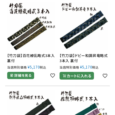
【竹刀袋】百花繚乱略式3本入
【竹刀袋】ドビー和調昇竜略式
裏付
3本入 裏付
¥
5,170
¥
5,170
当店特別価格
税込
当店特別価格
税込
詳細を見る
カートに入れる