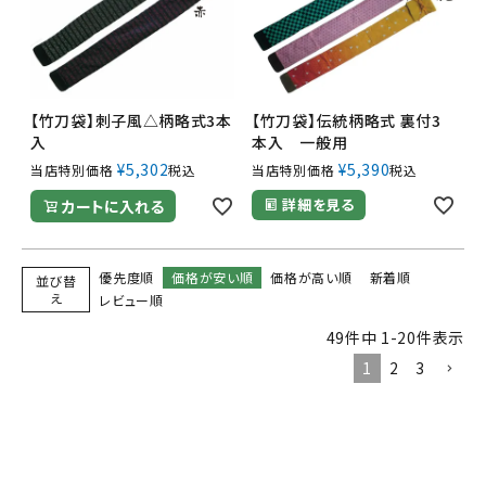
【竹刀袋】刺子風△柄略式3本
【竹刀袋】伝統柄略式 裏付3
入
本入 一般用
¥
5,302
¥
5,390
当店特別価格
税込
当店特別価格
税込
詳細を見る
カートに入れる
優先度順
価格が安い順
価格が高い順
新着順
並び替
え
レビュー順
49
件中
1
-
20
件表示
1
2
3