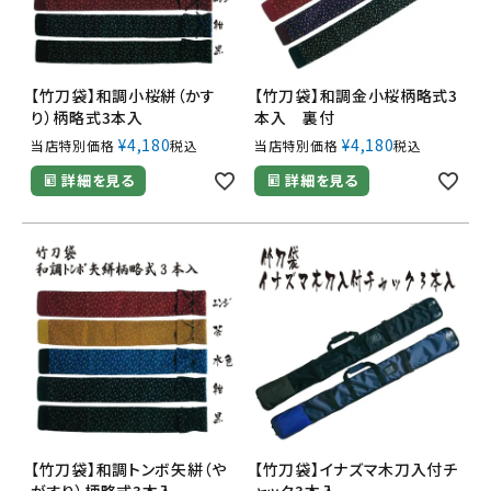
【竹刀袋】和調小桜絣（かす
【竹刀袋】和調金小桜柄略式3
り）柄略式3本入
本入 裏付
¥
4,180
¥
4,180
当店特別価格
税込
当店特別価格
税込
詳細を見る
詳細を見る
【竹刀袋】和調トンボ矢絣（や
【竹刀袋】イナズマ木刀入付チ
がすり）柄略式3本入
ャック3本入