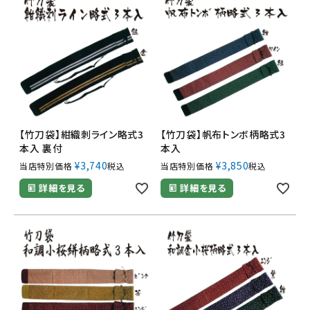
【竹刀袋】紺織刺ライン略式3
【竹刀袋】帆布トンボ柄略式3
本入 裏付
本入
¥
3,740
¥
3,850
当店特別価格
税込
当店特別価格
税込
詳細を見る
詳細を見る