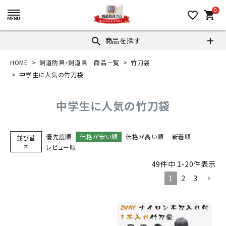
0
favorite_border
shopping_cart
商品を探す
search
HOME
剣道防具・剣道具 商品一覧
竹刀袋
中学生に人気の竹刀袋
中学生に人気の竹刀袋
優先度順
価格が安い順
価格が高い順
新着順
並び替
え
レビュー順
49
件中
1
-
20
件表示
1
2
3