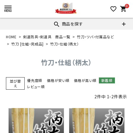
0
favorite_border
shopping_cart
商品を探す
search
HOME
剣道防具・剣道具 商品一覧
竹刀・ツバ・付属品など
竹刀 [仕組・完成品]
竹刀・仕組（柄太）
竹刀・仕組（柄太）
優先度順
価格が安い順
価格が高い順
新着順
並び替
え
レビュー順
2
件中
1
-
2
件表示