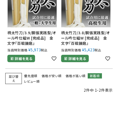
柄太竹刀/3.9/胴張実践型/オ
柄太竹刀/3.8/胴張実践型/オ
ール吟仕組W [完成品] 金
ール吟仕組W [完成品] 金
文字『百戦錬磨』
文字『百戦錬磨』
¥
5,973
¥
5,423
当店特別価格
税込
当店特別価格
税込
詳細を見る
詳細を見る
優先度順
価格が安い順
価格が高い順
新着順
並び替
え
レビュー順
2
件中
1
-
2
件表示