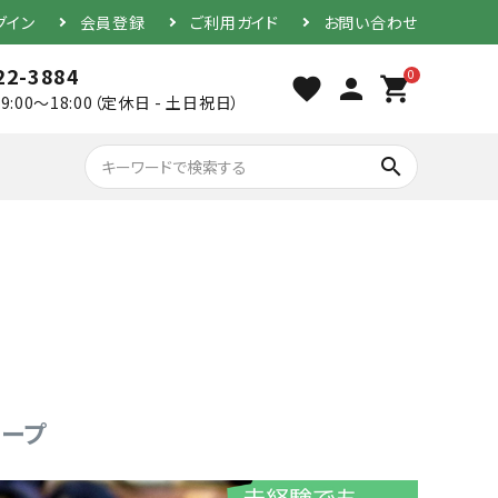
グイン
会員登録
ご利用ガイド
お問い合わせ
22-3884
0
favorite
person
shopping_cart
9:00～18:00（定休日 - 土日祝日）
search
胴（単品）
防具セット
テープ
素振り用竹刀