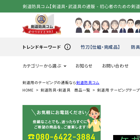
剣道防具コム【剣道具・武道具の通販 - 初心者のための剣
info_outline
トレンドキーワード
竹刀【仕組・完成品】
防具
カテゴリーから選ぶ
お知らせ
お問い合わせ
剣道用のテーピングの通販なら
剣道防具コム
HOME
剣道防具・剣道具 商品一覧
剣道用 テーピングテープ
スタートセット
竹刀（
変わり胴
小手（単
剣道着
袴