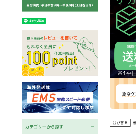
木刀
竹刀袋
ネーム/ゼッケン
手ぬぐ
急なケ
並び替え
カテゴリーから探す