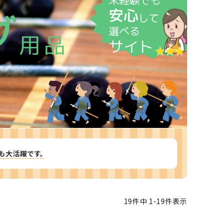
ツバ・ツバ止め
も大活躍です。
19
件中
1
-
19
件表示