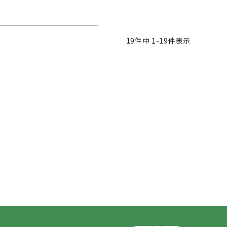
19
件中
1
-
19
件表示