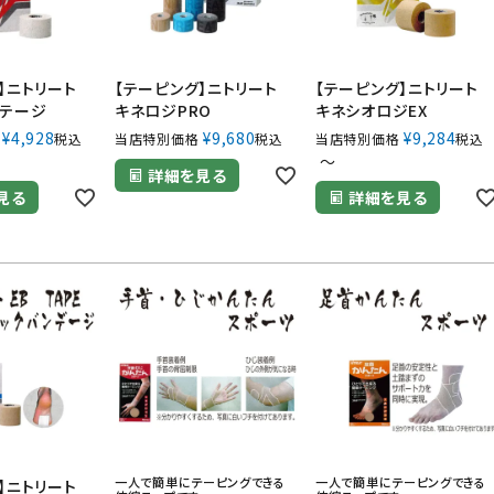
グ】ニトリート
【テーピング】ニトリート
【テーピング】ニトリー
ンテージ
キネロジPRO
キネシオロジEX
¥
4,928
¥
9,680
¥
9,284
税込
当店特別価格
税込
当店特別価格
税込
〜
詳細を見る
見る
詳細を見る
一人で簡単にテーピングできる
一人で簡単にテーピングできる
】ニトリート