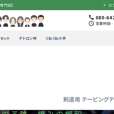
道専門店】
ロ
080-64
call
schedule
営業時間 - 
セット
テトロン袴
くねくね小手
完成品）
面（単品）
品）
垂（単品）
剣道用 テーピング
竹のみ