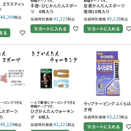
伸縮テープです。
伸縮テープです。
E エラスティッ
手首・ひじかんたんスポー
足首かんたんスポーツ
ジ
ツ 4枚入り
徳用10枚入り
¥
6,204
税込
¥
1,221
¥
5,126
当店特別価格
税込
当店特別価格
税込
カートに入れる
カートに入れる
見る
ーピングできる
一人で簡単にテーピングできる
ラップテーピング ふくら
。
伸縮テープです。
ぎ用
んスポーツ
ひざかんたんウォーキン
¥
2,123
り
グ 6枚入
当店特別価格
税込
¥
5,126
¥
1,221
税込
当店特別価格
税込
カートに入れる