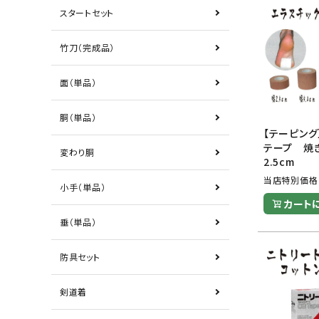
スタートセット
竹刀（完成品）
面（単品）
胴（単品）
【テーピング
テープ 焼
変わり胴
2.5cm
当店特別価格
小手（単品）
カート
垂（単品）
防具セット
剣道着