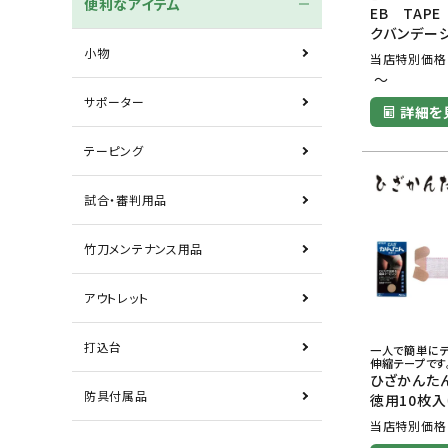
便利なアイテム
EB TAP
クバンデー
小物
当店特別価格
〜
サポーター
詳細を
テーピング
試合・審判用品
竹刀メンテナンス用品
アウトレット
打込台
一人で簡単にテ
伸縮テープです
ひざかんた
防具付属品
徳用10枚入
当店特別価格