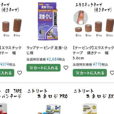
】エラスチック
ラップテーピング 足首・ひ
【テーピング】エラスチッ
きテー 幅
じ用
テープ 焼きテー 幅
5.0cm
¥
2,684
当店特別価格
税込
¥
374
¥
770
税込
当店特別価格
税込
カートに入れる
に入れる
カートに入れる