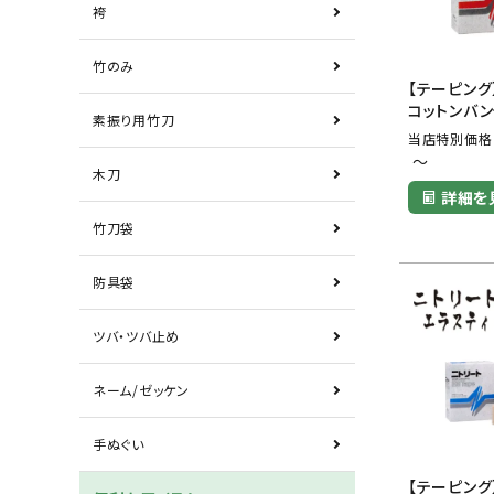
袴
竹のみ
【テーピン
コットンバ
素振り用竹刀
当店特別価格
〜
木刀
詳細を
竹刀袋
防具袋
ツバ・ツバ止め
ネーム/ゼッケン
手ぬぐい
【テーピング