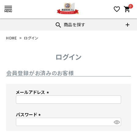
0
favorite_border
shopping_cart
商品を探す
search
HOME
ログイン
ログイン
会員登録がお済みのお客様
メールアドレス
(
必
パスワード
須
)
(
必
須