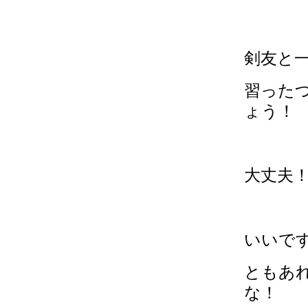
剣友と
習った
ょう！
大丈夫
いいで
ともあ
な！