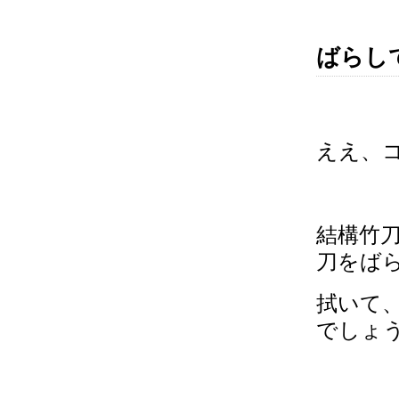
ばらし
ええ、
結構竹
刀をば
拭いて
でしょ