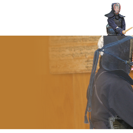
剣道防具や竹刀の通販専門サイト『剣道防具コム』のスタッフが剣道に関する