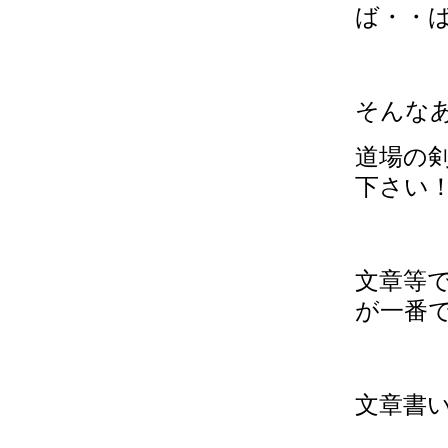
ば・・ば
そんな
道場の
下さい
文章等
が一番
文章書