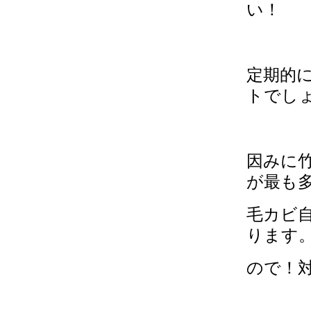
い！
定期的
トでし
因みに
が最も
毛カビ
ります
ので！