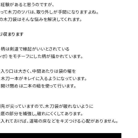
防具袋
経験があると思うのですが、
って木刀のツバは、取り外しが手間になりますよね。
の木刀袋はそんな悩みを解決してくれます。
い
リ収まります
の柄は剣道で縁起がいいとされている
ンボ）をモチーフにした柄が描かれています。
入り口は大きく、中間あたりは袋の幅を
、木刀一本がキレイに入るようになっています。
開け閉めは二本の紐を使って行います。
先が尖っていますので、木刀袋が破れないように
底の部分を補強し,破れにくくしてあります。
入れておけば、道場の床などをキズつける心配がありません。