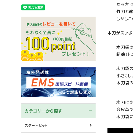
木刀
竹刀袋
ある方は
竹刀と違
しかしこ
ネーム/ゼッケン
手ぬぐ
木刀がスッポ
木刀袋
蜻蛉（ト
木刀袋の
小さくし
木刀袋の
木刀は剣
合皮革で
カテゴリーから探す
木刀袋に
スタートセット