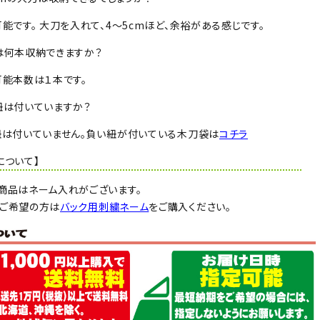
可能です。 大刀を入れて、4～5cmほど、余裕がある感じです。
は何本収納できますか？
可能本数は１本です。
紐は付いていますか？
紐は付いていません。負い紐が付いている木刀袋は
コチラ
について】
商品はネーム入れがございます。
ご希望の方は
バック用刺繍ネーム
をご購入ください。