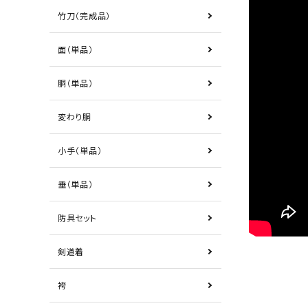
竹刀（完成品）
面（単品）
胴（単品）
変わり胴
小手（単品）
垂（単品）
防具セット
剣道着
袴