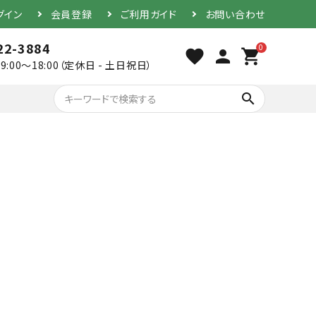
グイン
会員登録
ご利用ガイド
お問い合わせ
22-3884
0
favorite
person
shopping_cart
9:00～18:00（定休日 - 土日祝日）
search
胴（単品）
防具セット
素振り用竹刀