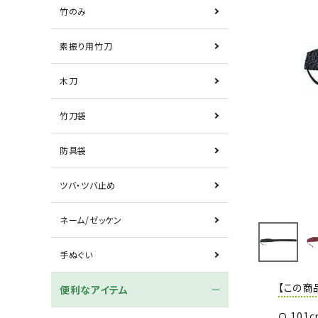
竹のみ
素振り用竹刀
木刀
竹刀袋
防具袋
ツバ・ツバ止め
ネーム/ゼッケン
手ぬぐい
【この商
便利なアイテム
Ｑ.10