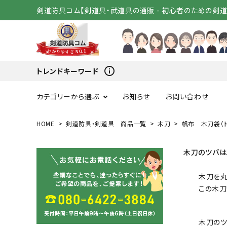
剣道防具コム【剣道具・武道具の通販 - 初心者のための剣
info_outline
トレンドキーワード
カテゴリーから選ぶ
お知らせ
お問い合わせ
HOME
剣道防具・剣道具 商品一覧
木刀
帆布 木刀袋（
スタートセット
竹刀（
木刀のツバは
変わり胴
小手（単
木刀を丸
この木刀
剣道着
袴
木刀のツ