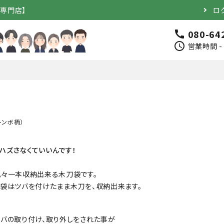
道専門店】
ロ
080-64
call
schedule
営業時間 - 
トンボ柄）
完成品）
面（単品）
ハズさなくていいんです！
品）
垂（単品）
々一本収納出来る木刀袋です。
袋はツバを付けたまま木刀を、収納出来ます。
竹のみ
バの取り付け、取り外しをされた事が