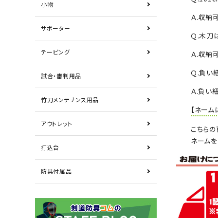
小物
Ａ.収納
サポーター
Ｑ.木刀
テーピング
Ａ.収納
Ｑ.負い
試合・審判用品
Ａ.負い
竹刀メンテナンス用品
【ネーム
アウトレット
こちらの
ネームを
打込台
防具付属品