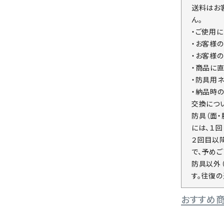
送料はお
ん。
・ご使用
・お客様
・お客様
・商品に
・防具用
・納品時
交換につ
防具（面
には、１
２回目以
で、予めご
防具以外
す。往復
おすすめ