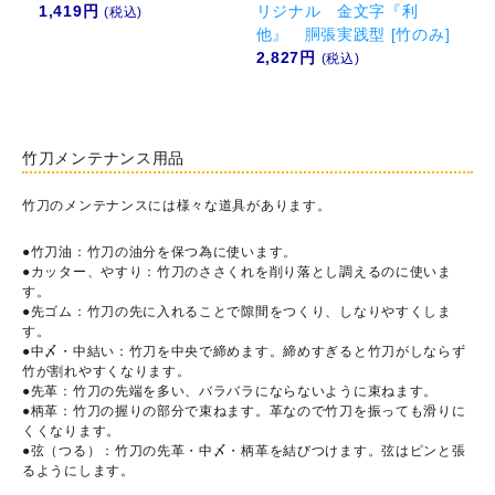
1,419円
リジナル 金文字『利
(税込)
他』 胴張実践型 [竹のみ]
2,827円
(税込)
竹刀メンテナンス用品
竹刀のメンテナンスには様々な道具があります。
●竹刀油：竹刀の油分を保つ為に使います。
●カッター、やすり：竹刀のささくれを削り落とし調えるのに使いま
す。
●先ゴム：竹刀の先に入れることで隙間をつくり、しなりやすくしま
す。
●中〆・中結い：竹刀を中央で締めます。締めすぎると竹刀がしならず
竹が割れやすくなります。
●先革：竹刀の先端を多い、バラバラにならないように束ねます。
●柄革：竹刀の握りの部分で束ねます。革なので竹刀を振っても滑りに
くくなります。
●弦（つる）：竹刀の先革・中〆・柄革を結びつけます。弦はピンと張
るようにします。