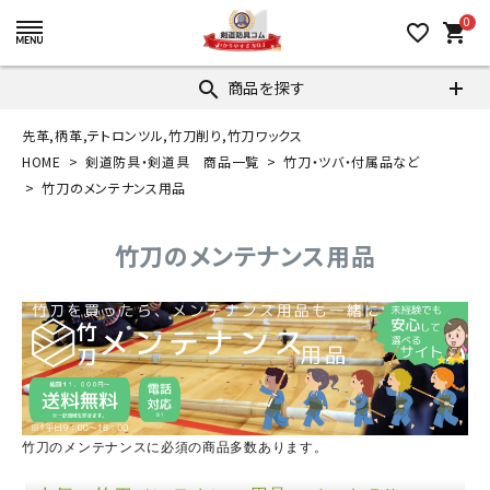
0
favorite_border
shopping_cart
商品を探す
search
先革,柄革,テトロンツル,竹刀削り,竹刀ワックス
HOME
剣道防具・剣道具 商品一覧
竹刀・ツバ・付属品など
竹刀のメンテナンス用品
竹刀のメンテナンス用品
竹刀のメンテナンスに必須の商品多数あります。