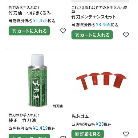
竹刀のお手入れに！
これさえあれば竹刀のお手入れも簡
単！
竹刀油 つばきくるみ
竹刀メンテナンスセット
¥
1,375
当店特別価格
税込
¥
3,465
当店特別価格
税込
カートに入れる
カートに入れる
竹刀のお手入れに！
先芯ゴム
純正 竹刀油
¥
28
当店特別価格
税込
¥
1,419
当店特別価格
税込
詳細を見る