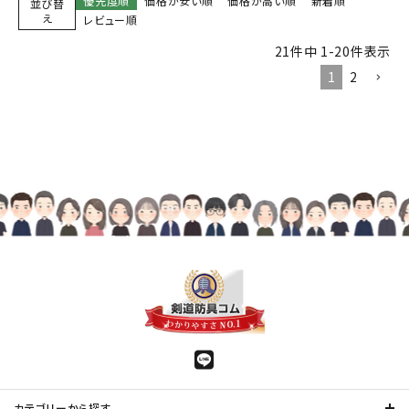
優先度順
価格が安い順
価格が高い順
新着順
並び替
え
レビュー順
21
件中
1
-
20
件表示
1
2
カテゴリーから探す