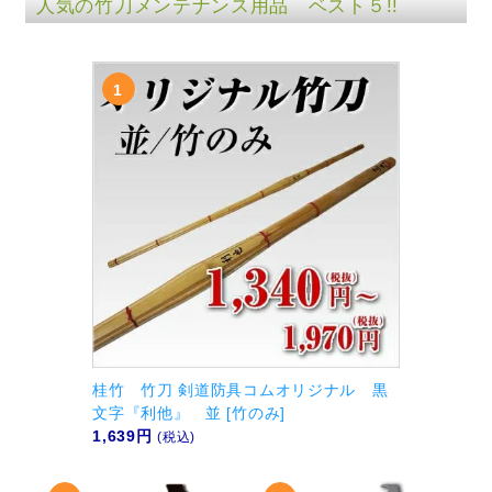
人気の竹刀メンテナンス用品 ベスト５!!
桂竹 竹刀 剣道防具コムオリジナル 黒
文字『利他』 並 [竹のみ]
1,639円
(税込)