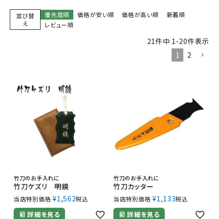
優先度順
価格が安い順
価格が高い順
新着順
並び替
え
レビュー順
21
件中
1
-
20
件表示
1
2
竹刀のお手入れに
竹刀のお手入れに
竹刀ケズリ 明鏡
竹刀カッター
¥
1,562
¥
1,133
当店特別価格
税込
当店特別価格
税込
詳細を見る
詳細を見る