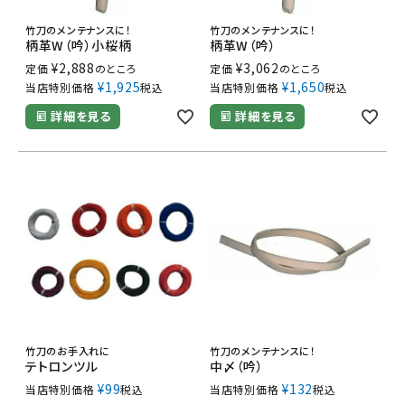
竹刀のメンテナンスに！
竹刀のメンテナンスに！
柄革W（吟）小桜柄
柄革W（吟）
¥
2,888
¥
3,062
定価
のところ
定価
のところ
¥
1,925
¥
1,650
当店特別価格
税込
当店特別価格
税込
詳細を見る
詳細を見る
竹刀のお手入れに
竹刀のメンテナンスに！
テトロンツル
中〆（吟）
¥
99
¥
132
当店特別価格
税込
当店特別価格
税込