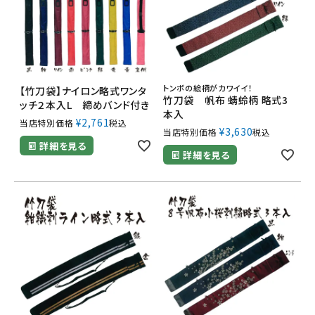
トンボの絵柄がカワイイ！
【竹刀袋】ナイロン略式ワンタ
竹刀袋 帆布 蜻蛉柄 略式3
ッチ２本入L 締めバンド付き
本入
¥
2,761
当店特別価格
税込
¥
3,630
当店特別価格
税込
詳細を見る
詳細を見る