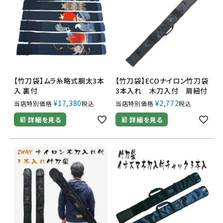
【竹刀袋】ムラ糸略式胴太3本
【竹刀袋】ECOナイロン竹刀袋
入 裏付
3本入れ 木刀入付 肩紐付
¥
17,380
¥
2,772
当店特別価格
税込
当店特別価格
税込
詳細を見る
詳細を見る