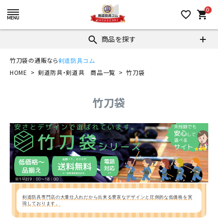
0
favorite_border
shopping_cart
商品を探す
search
竹刀袋の通販なら
剣道防具コム
HOME
剣道防具・剣道具 商品一覧
竹刀袋
竹刀袋
剣道防具専門店の大量仕入れだから出来る豊富なデザインと圧倒的な低価格を実
現しております。