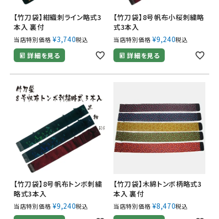
【竹刀袋】紺織刺ライン略式3
【竹刀袋】8号帆布小桜刺繍略
本入 裏付
式3本入
¥
3,740
¥
9,240
当店特別価格
税込
当店特別価格
税込
詳細を見る
詳細を見る
【竹刀袋】8号帆布トンボ刺繍
【竹刀袋】木綿トンボ柄略式3
略式3本入
本入 裏付
¥
9,240
¥
8,470
当店特別価格
税込
当店特別価格
税込