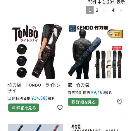
78
件中
1
-
20
件表示
1
2
…
4
竹刀袋 TONBO ライトシ
冠 竹刀袋
ナイ
¥
9,460
当店特別価格
税込
¥
14,080
当店特別価格
税込
詳細を見る
詳細を見る