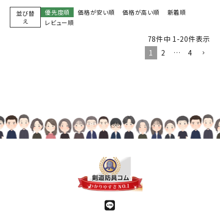
優先度順
価格が安い順
価格が高い順
新着順
並び替
え
レビュー順
78
件中
1
-
20
件表示
1
2
…
4