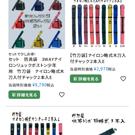
セットで少しお得！
【竹刀袋】ナイロン略式木刀入
セット 防具袋 3WAYナイ
付チャック２本入E
ロンリュックボストン少年
¥
2,970
当店特別価格
税込
用 竹刀袋 ナイロン略式木
刀入付チャック２本入E
詳細を見る
¥
9,790
当店特別価格
税込
詳細を見る