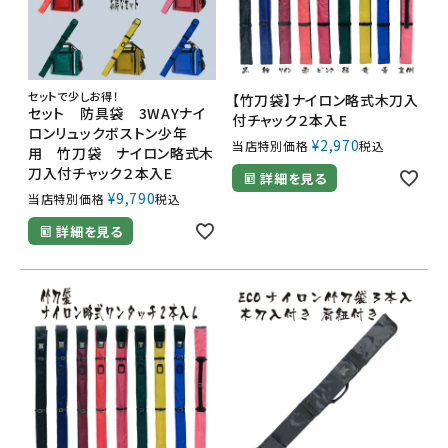
セットで少しお得！
【竹刀袋】ナイロン略式木刀入
セット 防具袋 3WAYナイ
付チャック２本入E
ロンリュックボストン少年
¥
2,970
当店特別価格
税込
用 竹刀袋 ナイロン略式木
刀入付チャック２本入E
詳細を見る
¥
9,790
当店特別価格
税込
詳細を見る