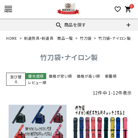
0
favorite_border
shopping_cart
商品を探す
search
HOME
剣道防具・剣道具 商品一覧
竹刀袋
竹刀袋・ナイロン製
竹刀袋・ナイロン製
優先度順
価格が安い順
価格が高い順
新着順
並び替
え
レビュー順
12
件中
1
-
12
件表示