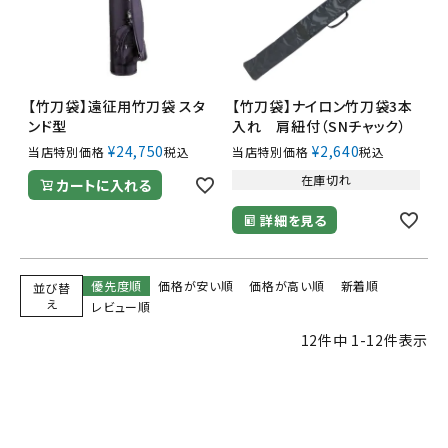
【竹刀袋】遠征用竹刀袋 スタ
【竹刀袋】ナイロン竹刀袋3本
ンド型
入れ 肩紐付（SNチャック）
¥
24,750
¥
2,640
当店特別価格
税込
当店特別価格
税込
在庫切れ
カートに入れる
詳細を見る
優先度順
価格が安い順
価格が高い順
新着順
並び替
え
レビュー順
12
件中
1
-
12
件表示