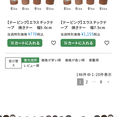
【テーピング】エラスチックテ
【テーピング】エラスチックテ
ープ 焼きテー 幅5.0cm
ープ 焼きテー 幅7.5cm
¥
770
¥
1,155
当店特別価格
税込
当店特別価格
税込
カートに入れる
カートに入れる
優先度順
価格が安い順
価格が高い順
新着順
並び替
え
レビュー順
146
件中
1
-
20
件表示
1
2
…
8