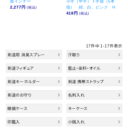
面インナー
小手（甲手）下手袋（5本
2,277円
指） 紺、白、ピンク H
(税込)
418円
(税込)
17
件中
1
-
17
件表示
剣道用 消臭スプレー
汗取り
剣道フィギュア
藍止・染料・オイル
剣道キーホルダー
剣道 携帯ストラップ
剣道のお守り
名刺入れ
眼鏡ケース
キーケース
印鑑入
小銭入れ