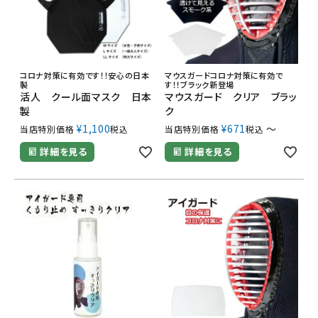
コロナ対策に有効です！！安心の日本
マウスガードコロナ対策に有効で
製
す！！ブラック新登場
活人 クール面マスク 日本
マウスガード クリア ブラッ
製
ク
¥
1,100
¥
671
〜
当店特別価格
税込
当店特別価格
税込
詳細を見る
詳細を見る