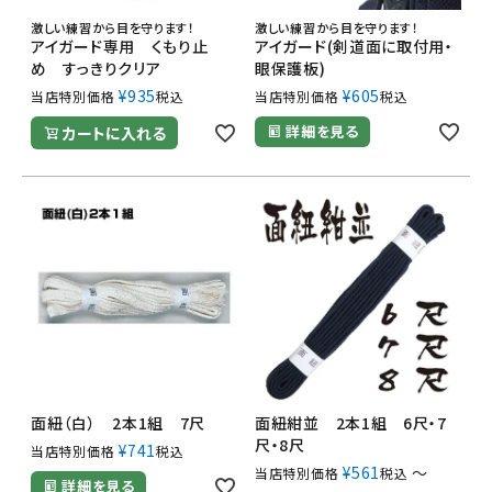
激しい練習から目を守ります！
激しい練習から目を守ります！
アイガード専用 くもり止
アイガード(剣道面に取付用・
め すっきりクリア
眼保護板)
¥
935
¥
605
当店特別価格
税込
当店特別価格
税込
詳細を見る
カートに入れる
面紐（白） 2本1組 7尺
面紐紺並 2本1組 6尺・7
尺・8尺
¥
741
当店特別価格
税込
¥
561
〜
当店特別価格
税込
詳細を見る