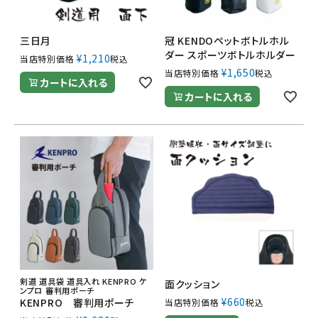
三日月
冠 KENDOペットボトルホル
ダー スポーツボトルホルダー
¥
1,210
当店特別価格
税込
¥
1,650
当店特別価格
税込
カートに入れる
カートに入れる
剣道 道具袋 道具入れ KENPRO ケ
面クッション
ンプロ 審判用ポーチ
¥
660
KENPRO 審判用ポーチ
当店特別価格
税込