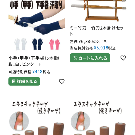
ミニ竹刀 竹刀2本掛けセッ
ト
¥
6,380
定価
のところ
¥
5,918
当店特別価格
税込
小手（甲手）下手袋（5本指）
カートに入れる
紺、白、ピンク H
¥
418
当店特別価格
税込
詳細を見る