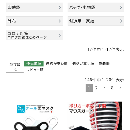
印傅袋
バッグ・小物袋
財布
剣道用 家紋
コロナ対策
コロナ対策まとめページ
17
件中
1
-
17
件表示
優先度順
価格が安い順
価格が高い順
新着順
並び替
え
レビュー順
146
件中
1
-
20
件表示
1
2
…
8