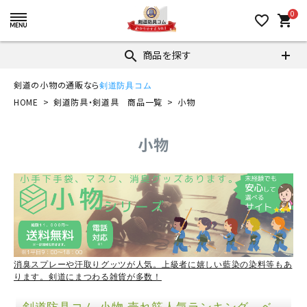
0
favorite_border
shopping_cart
商品を探す
search
剣道の小物の通販なら
剣道防具コム
HOME
剣道防具・剣道具 商品一覧
小物
小物
消臭スプレーや汗取りグッツが人気。上級者に嬉しい藍染の染料等もあ
ります。剣道にまつわる雑貨が多数！