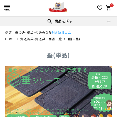
0
favorite_border
shopping_cart
商品を探す
search
剣道 垂のみ（単品）の通販なら
剣道防具コム
HOME
剣道防具・剣道具 商品一覧
垂(単品)
垂(単品)