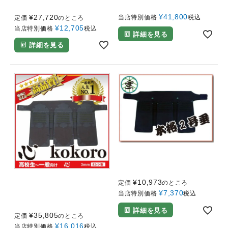
刺 剣道 防具 垂 単品
ミシン刺し）
¥
41,800
¥
27,720
当店特別価格
税込
定価
のところ
¥
12,705
当店特別価格
税込
詳細を見る
詳細を見る
小サイズ（小学校１年～3年向け）
【本格2号】垂のみ（6mm
ミシン刺し）
中・大サイズ（中学生・高校生・一
¥
10,973
定価
のところ
般向け！！）
【心 KOKORO】垂のみ
¥
7,370
当店特別価格
税込
（3mmミシン刺し）
詳細を見る
¥
35,805
定価
のところ
¥
16,016
当店特別価格
税込