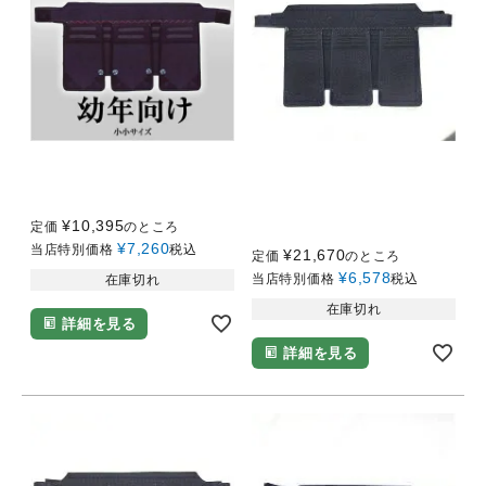
小小サイズ（幼年向け）
剣道 アウトレット 剣道
【本格1号】垂のみ（6mm
防具5mm織刺し仕立て
ミシン刺し）
垂 XLサイズ （特大サイ
¥
10,395
定価
のところ
ズ）
¥
7,260
当店特別価格
税込
¥
21,670
定価
のところ
¥
6,578
当店特別価格
税込
在庫切れ
在庫切れ
詳細を見る
詳細を見る