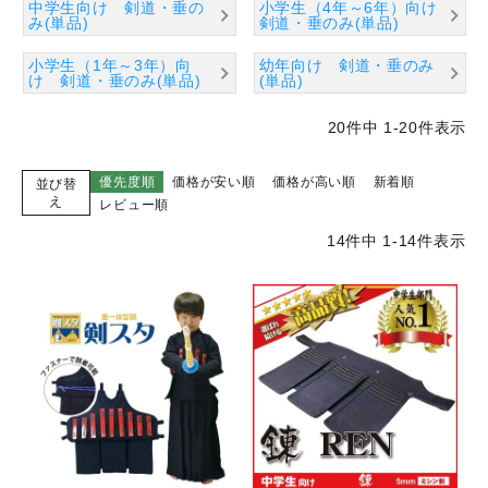
中学生向け 剣道・垂の
小学生（4年～6年）向け
み(単品)
剣道・垂のみ(単品)
小学生（1年～3年）向
幼年向け 剣道・垂のみ
け 剣道・垂のみ(単品)
(単品)
20
件中
1
-
20
件表示
優先度順
価格が安い順
価格が高い順
新着順
並び替
え
レビュー順
14
件中
1
-
14
件表示