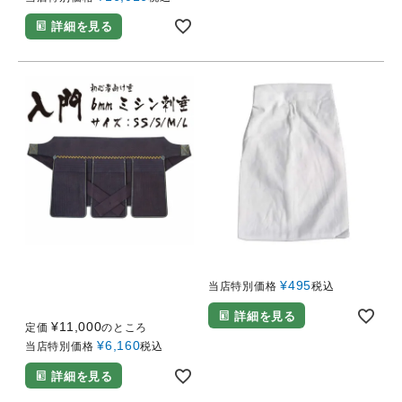
詳細を見る
SS（幼年用）サイズ～L（大人用）
垂ゼッケン 晒
サイズまで
¥
495
入門垂のみ（6mmミシン刺
当店特別価格
税込
し）
詳細を見る
¥
11,000
定価
のところ
¥
6,160
当店特別価格
税込
詳細を見る