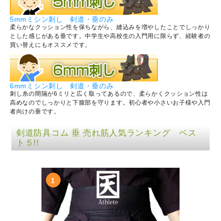
5mmミシン刺し 剣道・垂のみ
柔らかなクッション性を保ちながら、縫込みを増やしたことでしっかり
とした感じがある垂です。中学生や高校生の入門用に限らず、経験者の
買い替えにもオススメです。
6mmミシン刺し 剣道・垂のみ
刺し糸の間隔が6ミリと広く取ってあるので、柔らかくクッション性は
高めなのでしっかりと下腹部を守ります。初心者や小さいお子様や入門
者向けの垂です。
剣道防具コム 垂 売れ筋人気ランキング ベス
ト５!!