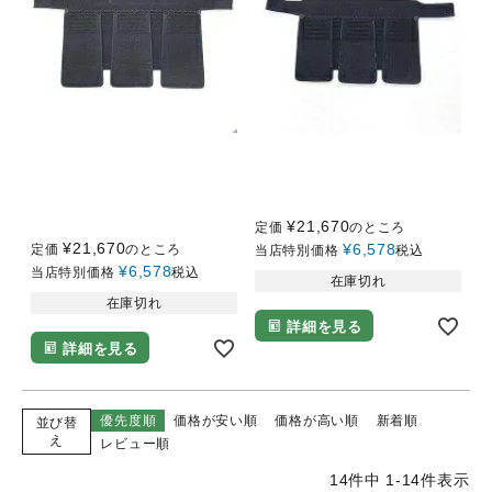
剣道 アウトレット 剣道
剣道 アウトレット 剣道防
防具5mm織刺し仕立て
具5mm織刺し仕立て 垂
垂 Xサイズ （大と特大の
SSサイズ （幼年用）
間のサイズです。）
¥
21,670
定価
のところ
¥
21,670
¥
6,578
定価
のところ
当店特別価格
税込
¥
6,578
当店特別価格
税込
在庫切れ
在庫切れ
詳細を見る
詳細を見る
優先度順
価格が安い順
価格が高い順
新着順
並び替
え
レビュー順
14
件中
1
-
14
件表示