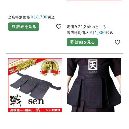
珍しい！？幼児用の垂一体型胴
M、L、X、XLサイズ（中学生・高
校生向け！！）
剣スタ 垂一体型胴
【錬 REN】垂のみ（5mm
¥
18,700
当店特別価格
税込
ミシン刺し）
¥
24,255
詳細を見る
定価
のところ
¥
11,880
当店特別価格
税込
詳細を見る
中・大サイズ（中学生・高校生・一
M、L、X、XLサイズ（中学生・高
般向け！！）
校生・一般向け！！）
「天 Athlete」 6mmミシン
【戦 SEN】垂のみ（5mm