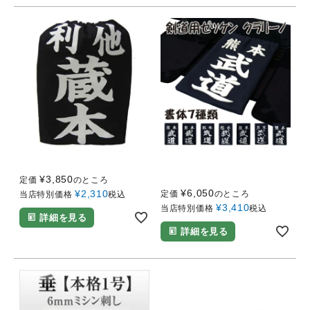
剣道用ゼッケン ハリロン
剣道用ゼッケン クラリー
ノ
¥
3,850
定価
のところ
¥
6,050
¥
2,310
定価
のところ
当店特別価格
税込
¥
3,410
当店特別価格
税込
詳細を見る
詳細を見る