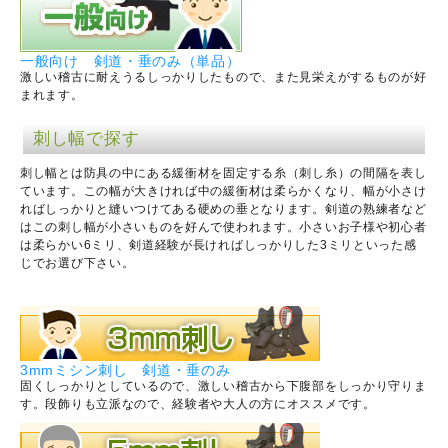
一般向け 剣道・垂のみ（単品）
激しい稽古に耐えうるしっかりしたもので、また見栄えがするものが好
まれます。
刺し幅で探す
刺し幅とは防具の中にある緩衝材を固定する糸（刺し糸）の間隔を表し
ています。この幅が大きければ中の緩衝材は柔らかくなり、幅が小さけ
ればしっかりと縫いつけてある硬めの垂となります。剣道の熟練者など
はこの刺し幅が小さいものを好んで使われます。小さいお子様や初心者
は柔らかい6ミリ、剣道経験が長ければしっかりした3ミリといった感
じでお選び下さい。
3mmミシン刺し 剣道・垂のみ
固くしっかりとしているので、激しい稽古から下腹部をしっかり守りま
す。段飾りも立派なので、経験者や大人の方にオススメです。