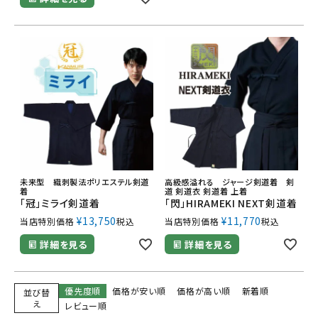
未来型 織刺製法ポリエステル剣道
高級感溢れる ジャージ剣道着 剣
着
道 剣道衣 剣道着 上着
「冠」ミライ剣道着
「閃」HIRAMEKI NEXT剣道着
¥
13,750
¥
11,770
当店特別価格
税込
当店特別価格
税込
詳細を見る
詳細を見る
優先度順
価格が安い順
価格が高い順
新着順
並び替
え
レビュー順