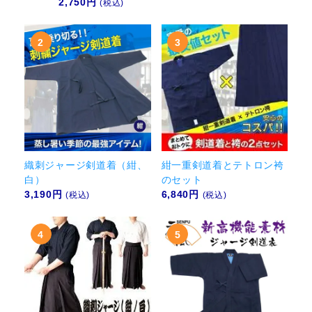
2,750円
(税込)
織刺ジャージ剣道着（紺、
紺一重剣道着とテトロン袴
白）
のセット
3,190円
6,840円
(税込)
(税込)