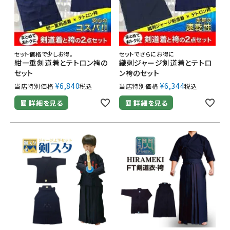
セット価格で少しお得。
セットでさらにお得に
紺一重剣道着とテトロン袴の
織刺ジャージ剣道着とテトロ
セット
ン袴のセット
¥
6,840
¥
6,344
当店特別価格
税込
当店特別価格
税込
詳細を見る
詳細を見る