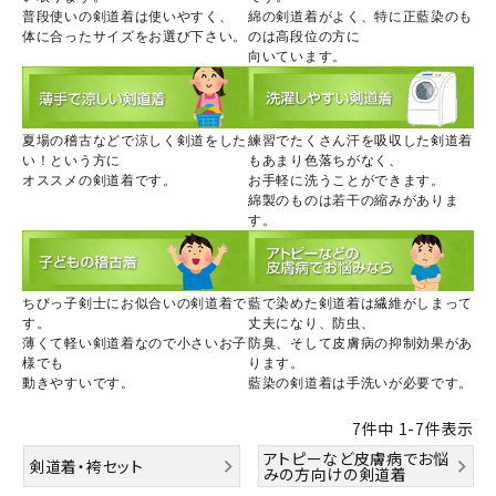
普段使いの剣道着は使いやすく、
綿の剣道着がよく、特に正藍染のも
体に合ったサイズをお選び下さい。
のは高段位の方に
向いています。
夏場の稽古などで涼しく剣道をした
練習でたくさん汗を吸収した剣道着
い！という方に
もあまり色落ちがなく、
オススメの剣道着です。
お手軽に洗うことができます。
綿製のものは若干の縮みがありま
す。
ちびっ子剣士にお似合いの剣道着で
藍で染めた剣道着は繊維がしまって
す。
丈夫になり、防虫、
薄くて軽い剣道着なので小さいお子
防臭、そして皮膚病の抑制効果があ
様でも
ります。
動きやすいです。
藍染の剣道着は手洗いが必要です。
7
件中
1
-
7
件表示
アトピーなど皮膚病でお悩
剣道着・袴セット
みの方向けの剣道着