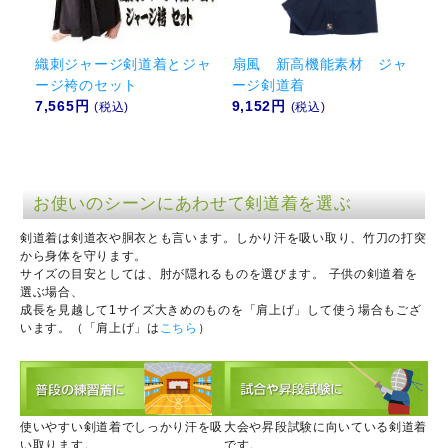
織刺ジャージ剣道着とジャ
扇風 新高機能素材 ジャ
ージ袴のセット
ージ剣道着
7,565円
9,152円
(税込)
(税込)
お使いのシーンにあわせて剣道着を選ぶ
剣道着は剣道衣や胴衣とも言います。しかり汗を吸い取り、竹刀の打突
から身体を守ります。
サイズの目安としては、肘が隠れるものを選びます。 子供の剣道着を
選ぶ場合、
成長を見越して1サイズ大きめのものを「肩上げ」して使う場合もござ
います。（「肩上げ」は
こちら
）
使いやすい剣道着でしっかり汗を吸
大会や昇段試験に向いている剣道着
い取ります。
です。