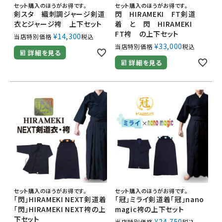
セット購入のほうがお得です。
セット購入のほうがお得です。
剣スタ 織刺調ジャージ剣道
閃 HIRAMEKI FT剣道
衣とジャージ袴 上下セット
着 と 閃 HIRAMEKI
FT袴 の上下セット
¥
14,300
当店特別価格
税込
¥
33,000
当店特別価格
税込
詳細を見る
詳細を見る
セット購入のほうがお得です。
セット購入のほうがお得です。
「閃」HIRAMEKI NEXT剣道着
「冠」ミライ剣道着「冠」nano
「閃」HIRAMEKI NEXT袴の上
magic袴の上下セット
下セット
¥
24,750
当店特別価格
税込