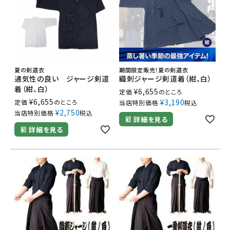
夏の剣道衣
期間限定販売！夏の剣道衣
通気性の良い ジャージ剣道
織刺ジャージ剣道着（紺、白）
着（紺、白）
¥
6,655
定価
のところ
¥
6,655
¥
3,190
定価
のところ
当店特別価格
税込
¥
2,750
当店特別価格
税込
詳細を見る
詳細を見る