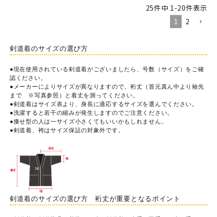
25
件中
1
-
20
件表示
1
2
剣道着のサイズの選び方
●現在使用されている剣道着がございましたら、号数（サイズ）をご確
認ください。
●メーカーによりサイズが異なりますので、裄丈（首元真ん中より袖先
まで ※写真参照）と着丈を測ってください。
●剣道着はサイズ表より、身長に適応するサイズを選んでください。
●洗濯すると若干の縮みが発生しますのでご注意ください。
●痩せ型の人は一サイズ小さくてもいいかもしれません。
●剣道着、袴はサイズ保証の対象外です。
剣道着のサイズの選び方 裄丈が重要となるポイント