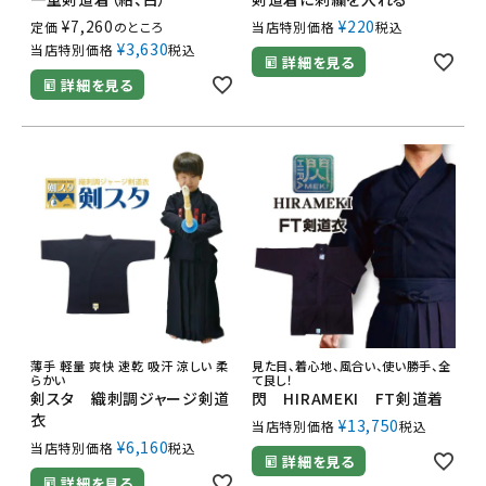
¥
7,260
¥
220
定価
のところ
当店特別価格
税込
¥
3,630
当店特別価格
税込
詳細を見る
詳細を見る
薄手 軽量 爽快 速乾 吸汗 涼しい 柔
見た目、着心地、風合い、使い勝手、全
らかい
て良し！
剣スタ 織刺調ジャージ剣道
閃 HIRAMEKI FT剣道着
衣
¥
13,750
当店特別価格
税込
¥
6,160
当店特別価格
税込
詳細を見る
詳細を見る