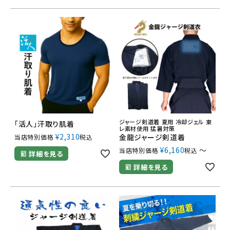
ジャージ剣道着 夏用 冷却ジェル 東
「活人」汗取り肌着
レ素材使用 猛暑対策
¥
2,310
金龍ジャージ剣道着
当店特別価格
税込
¥
6,160
〜
当店特別価格
税込
詳細を見る
詳細を見る