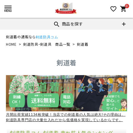
0
favorite_border
shopping_cart
商品を探す
search
剣道着の通販なら
剣道防具コム
HOME
剣道防具・剣道具 商品一覧
剣道着
剣道着
月間出荷実績1134枚突破！当店での剣道着の人気は絶大!その理由は、
剣道防具専門店の大量仕入れだから低価格を実現しているからです。