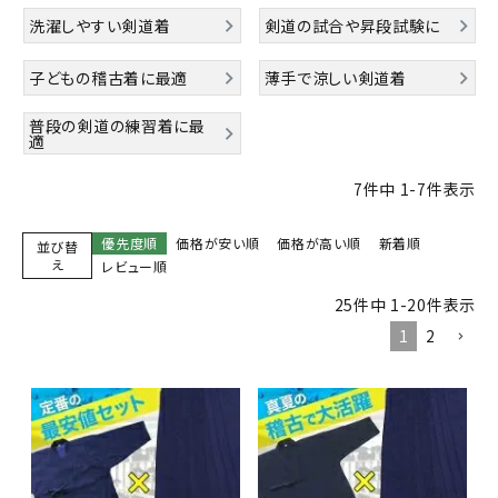
洗濯しやすい剣道着
剣道の試合や昇段試験に
子どもの稽古着に最適
薄手で涼しい剣道着
普段の剣道の練習着に最
適
7
件中
1
-
7
件表示
優先度順
価格が安い順
価格が高い順
新着順
並び替
え
レビュー順
25
件中
1
-
20
件表示
1
2