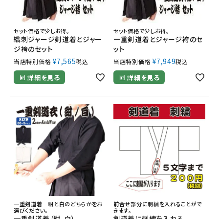
セット価格で少しお得。
セット価格で少しお得。
織刺ジャージ剣道着とジャー
一重剣道着とジャージ袴のセ
ジ袴のセット
ット
¥
7,565
¥
7,949
当店特別価格
税込
当店特別価格
税込
詳細を見る
詳細を見る
一重剣道着 紺と白のどちらかをお
前合せ部分に刺繍を入れることがで
選びください。
きます。
一重剣道着（紺、白）
剣道着に刺繍を入れる