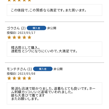
この値段で、この質感なら満足です。また買います。
ゴウ
2
非公開
購入者
投稿日
2023/05/17
稽古用として購入。

速乾性とシワになりにくいので、大満足です。
モンチチ
1
非公開
購入者
投稿日
2023/05/08
発送も迅速で助かりました、道着もとても良いです。ネー
ム刺繍カッコいいと道場でいわれました。

娘も大喜びで着てます

またお願いします。