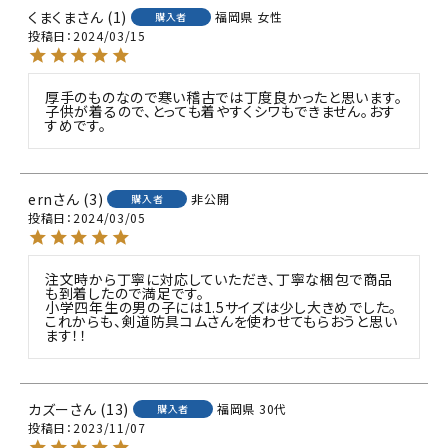
くまくま
1
福岡県
女性
購入者
投稿日
2024/03/15
厚手のものなので寒い稽古では丁度良かったと思います。
子供が着るので、とっても着やすくシワもできません。おす
すめです。
ern
3
非公開
購入者
投稿日
2024/03/05
注文時から丁寧に対応していただき、丁寧な梱包で商品
も到着したので満足です。

小学四年生の男の子には1.5サイズは少し大きめでした。

これからも、剣道防具コムさんを使わせてもらおうと思い
ます！！
カズー
13
福岡県
30代
購入者
投稿日
2023/11/07