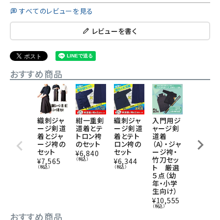
すべてのレビューを見る
レビューを書く
おすすめ商品
織刺ジャ
紺一重剣
織刺ジャ
入門用ジ
剣道着に
ージ剣道
道着とテ
ージ剣道
ャージ剣
刺繍を入
着とジャ
トロン袴
着とテト
道着
れる
ージ袴の
のセット
ロン袴の
（A）・ジャ
¥
220
（税込
セット
セット
ージ袴・
¥
6,840
竹刀セッ
（税込）
¥
7,565
¥
6,344
ト 厳選
（税込）
（税込）
５点（幼
年・小学
生向け）
¥
10,555
（税込）
おすすめ商品