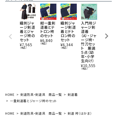
織刺ジャ
紺一重剣
織刺ジャ
入門用ジ
剣道着に
ージ剣道
道着とテ
ージ剣道
ャージ剣
刺繍を入
着とジャ
トロン袴
着とテト
道着
れる
ージ袴の
のセット
ロン袴の
（A）・ジャ
¥
220
（税込
セット
セット
ージ袴・
¥
6,840
竹刀セッ
（税込）
¥
7,565
¥
6,344
ト 厳選
（税込）
（税込）
５点（幼
年・小学
生向け）
¥
10,555
（税込）
HOME
剣道防具・剣道具 商品一覧
剣道着
一重剣道着とジャージ袴のセット
HOME
剣道防具・剣道具 商品一覧
剣道 袴（はかま）