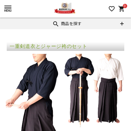
0
favorite_border
shopping_cart
商品を探す
search
一重剣道衣とジャージ袴のセット