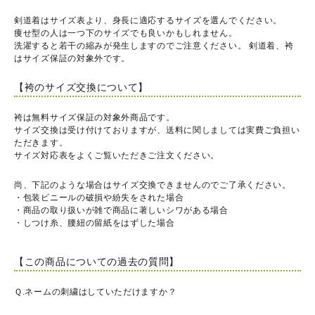
剣道着はサイズ表より、身長に適応するサイズを選んでください。
痩せ型の人は一つ下のサイズでも良いかもしれません。
洗濯すると若干の縮みが発生しますのでご注意ください。 剣道着、袴
はサイズ保証の対象外です。
【袴のサイズ交換について】
袴は無料サイズ保証の対象外商品です。
サイズ交換は受け付けておりますが、送料に関しましては実費ご負担い
ただきます。
サイズ対応表をよくご覧いただきご注文ください。
尚、下記のような場合はサイズ交換できませんのでご了承ください。
・包装ビニールの破損や紛失をされた場合
・商品の取り扱いが雑で商品に著しいシワがある場合
・しつけ糸、腰紐の留紙をはずした場合
【この商品についての過去の質問】
Ｑ.ネームの刺繍はしていただけますか？