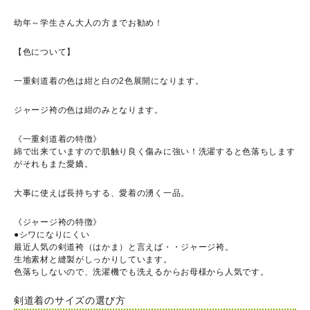
幼年～学生さん大人の方までお勧め！
【色について】
一重剣道着の色は紺と白の2色展開になります。
ジャージ袴の色は紺のみとなります。
《一重剣道着の特徴》
綿で出来ていますので肌触り良く傷みに強い！洗濯すると色落ちします
がそれもまた愛嬌。
大事に使えば長持ちする、愛着の湧く一品。
《ジャージ袴の特徴》
●シワになりにくい
最近人気の剣道袴（はかま）と言えば・・ジャージ袴。
生地素材と縫製がしっかりしています。
色落ちしないので、洗濯機でも洗えるからお母様から人気です。
剣道着のサイズの選び方