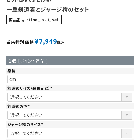
一重剣道着とジャージ袴のセット
商品番号
hitoe_ja-ji_set
¥
7,949
当店特別価格
税込
145
[ポイント進呈 ]
身長
剣道衣サイズ（身長目安）
(
必
須
)
剣道衣の色
(
必
須
)
ジャージ袴のサイズ
(
必
須
)