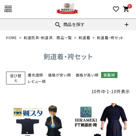
0
favorite_border
shopping_cart
商品を探す
search
HOME
剣道防具・剣道具 商品一覧
剣道着
剣道着・袴セット
剣道着・袴セット
優先度順
価格が安い順
価格が高い順
新着順
並び替
え
レビュー順
10
件中
1
-
10
件表示