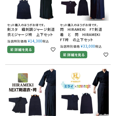
セット購入のほうがお得です。
セット購入のほうがお得です。
剣スタ 織刺調ジャージ剣道
閃 HIRAMEKI FT剣道
衣とジャージ袴 上下セット
着 と 閃 HIRAMEKI
FT袴 の上下セット
¥
14,300
当店特別価格
税込
¥
33,000
当店特別価格
税込
詳細を見る
詳細を見る