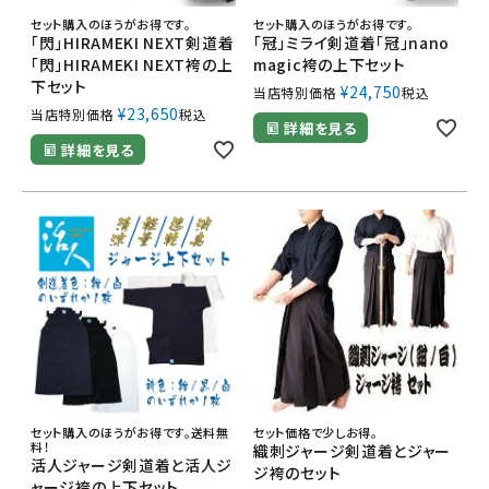
セット購入のほうがお得です。
セット購入のほうがお得です。
「閃」HIRAMEKI NEXT剣道着
「冠」ミライ剣道着「冠」nano
「閃」HIRAMEKI NEXT袴の上
magic袴の上下セット
下セット
¥
24,750
当店特別価格
税込
¥
23,650
当店特別価格
税込
詳細を見る
詳細を見る
セット購入のほうがお得です。送料無
セット価格で少しお得。
料！
織刺ジャージ剣道着とジャー
活人ジャージ剣道着と活人ジ
ジ袴のセット
ャージ袴の上下セット