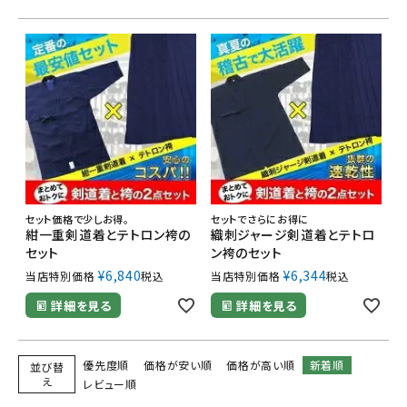
セット価格で少しお得。
セットでさらにお得に
紺一重剣道着とテトロン袴の
織刺ジャージ剣道着とテトロ
セット
ン袴のセット
¥
6,840
¥
6,344
当店特別価格
税込
当店特別価格
税込
詳細を見る
詳細を見る
優先度順
価格が安い順
価格が高い順
新着順
並び替
え
レビュー順