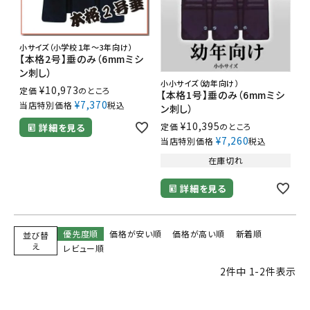
小サイズ（小学校１年～3年向け）
【本格2号】垂のみ（6mmミシ
ン刺し）
小小サイズ（幼年向け）
¥
10,973
定価
のところ
【本格1号】垂のみ（6mmミシ
¥
7,370
当店特別価格
税込
ン刺し）
¥
10,395
定価
のところ
詳細を見る
¥
7,260
当店特別価格
税込
在庫切れ
詳細を見る
優先度順
価格が安い順
価格が高い順
新着順
並び替
え
レビュー順
2
件中
1
-
2
件表示