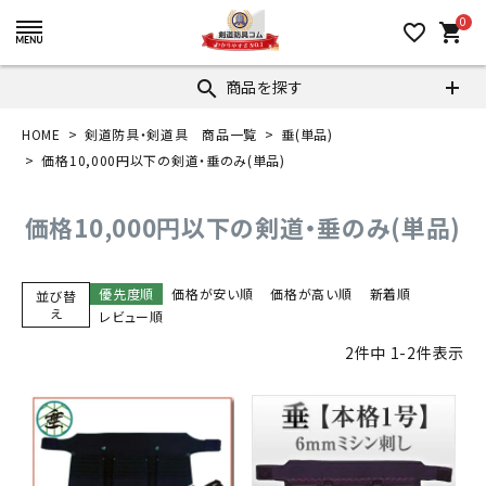
0
favorite_border
shopping_cart
商品を探す
search
HOME
剣道防具・剣道具 商品一覧
垂(単品)
価格10,000円以下の剣道・垂のみ(単品)
価格10,000円以下の剣道・垂のみ(単品)
優先度順
価格が安い順
価格が高い順
新着順
並び替
え
レビュー順
2
件中
1
-
2
件表示