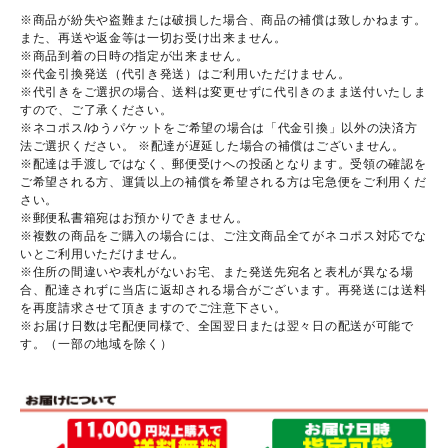
※商品が紛失や盗難または破損した場合、商品の補償は致しかねます。
また、再送や返金等は一切お受け出来ません。
※商品到着の日時の指定が出来ません。
※代金引換発送（代引き発送）はご利用いただけません。
※代引きをご選択の場合、送料は変更せずに代引きのまま送付いたしま
すので、ご了承ください。
※ネコポス/ゆうパケットをご希望の場合は「代金引換」以外の決済方
法ご選択ください。 ※配達が遅延した場合の補償はございません。
※配達は手渡しではなく、郵便受けへの投函となります。受領の確認を
ご希望される方、運賃以上の補償を希望される方は宅急便をご利用くだ
さい。
※郵便私書箱宛はお預かりできません。
※複数の商品をご購入の場合には、ご注文商品全てがネコポス対応でな
いとご利用いただけません。
※住所の間違いや表札がないお宅、また発送先宛名と表札が異なる場
合、配達されずに当店に返却される場合がございます。再発送には送料
を再度請求させて頂きますのでご注意下さい。
※お届け日数は宅配便同様で、全国翌日または翌々日の配送が可能で
す。（一部の地域を除く）