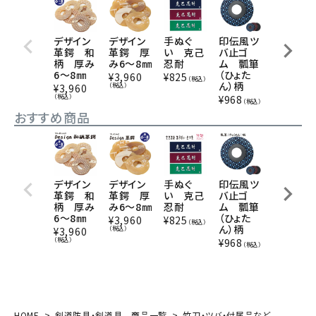
デザイン
デザイン
手ぬぐ
印伝風ツ
高級革
革鍔 和
革鍔 厚
い 克己
バ止ゴ
鍔 厚み
柄 厚み
み6～8㎜
忍耐
ム 瓢箪
6～8㎜
6～8㎜
（ひょた
¥
3,960
¥
825
¥
2,893
（税込）
ん）柄
（税込）
（税込）
¥
3,960
（税込）
¥
968
（税込）
おすすめ商品
デザイン
デザイン
手ぬぐ
印伝風ツ
高級革
革鍔 和
革鍔 厚
い 克己
バ止ゴ
鍔 厚み
柄 厚み
み6～8㎜
忍耐
ム 瓢箪
6～8㎜
6～8㎜
（ひょた
¥
3,960
¥
825
¥
2,893
（税込）
ん）柄
（税込）
（税込）
¥
3,960
（税込）
¥
968
（税込）
HOME
剣道防具・剣道具 商品一覧
竹刀・ツバ・付属品など