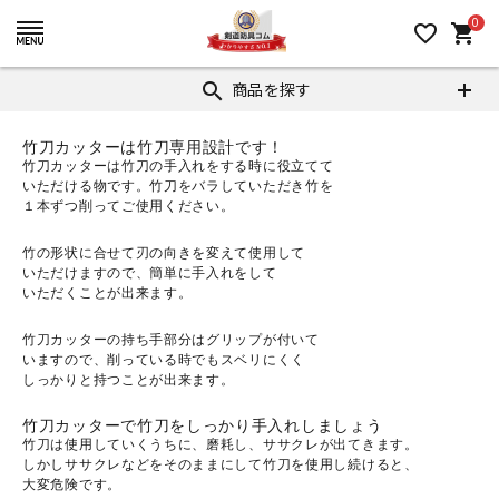
0
favorite_border
shopping_cart
商品を探す
search
竹刀カッターは竹刀専用設計です！
竹刀カッターは竹刀の手入れをする時に役立てて
いただける物です。竹刀をバラしていただき竹を
１本ずつ削ってご使用ください。
竹の形状に合せて刃の向きを変えて使用して
いただけますので、簡単に手入れをして
いただくことが出来ます。
竹刀カッターの持ち手部分はグリップが付いて
いますので、削っている時でもスベリにくく
しっかりと持つことが出来ます。
竹刀カッターで竹刀をしっかり手入れしましょう
竹刀は使用していくうちに、磨耗し、ササクレが出てきます。
しかしササクレなどをそのままにして竹刀を使用し続けると、
大変危険です。