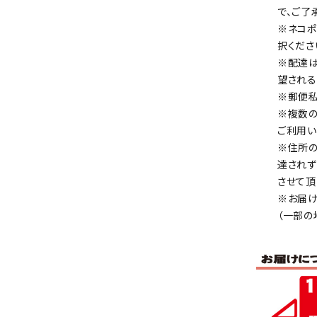
で、ご了
※ネコポ
択くださ
※配達は
望される
※郵便私
※複数の
ご利用い
※住所の
達されず
させて頂
※お届け
（一部の