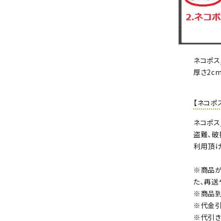
ネコポス
厚さ2c
【ネコポ
ネコポス
盗難、破
利用頂け
※商品が
た、再送
※商品到
※代金引
※代引き