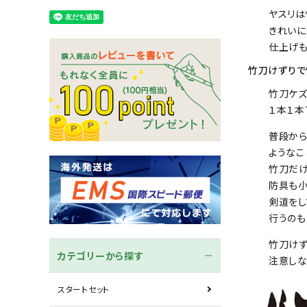
木刀
竹刀袋
ヤスリは
きれいに
仕上げも
ネーム/ゼッケン
手ぬぐ
竹刀けずりで
竹刀ケズ
１本１本
普段から
ようなこ
竹刀だけ
防具も小
剣道をし
行うのも
竹刀けず
カテゴリーから探す
注意しな
スタートセット