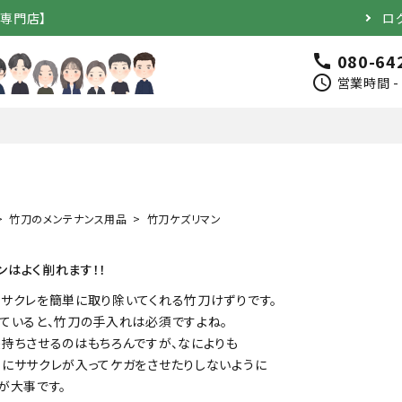
道専門店】
ロ
080-64
call
schedule
営業時間 - 
竹刀のメンテナンス用品
竹刀ケズリマン
完成品）
面（単品）
ンはよく削れます！！
品）
垂（単品）
サクレを簡単に取り除いてくれる竹刀けずりです。
ていると、竹刀の手入れは必須ですよね。
持ちさせるのはもちろんですが、なによりも
竹のみ
にササクレが入ってケガをさせたりしないように
が大事です。