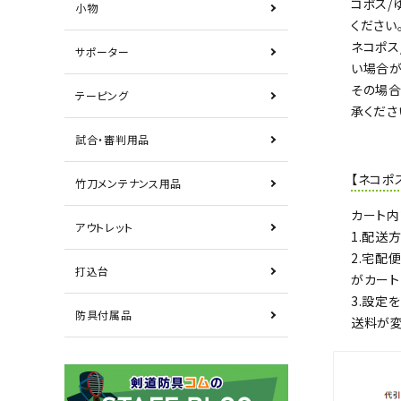
コポス/
小物
ください
ネコポス
サポーター
い場合が
その場合
テーピング
承くださ
試合・審判用品
【ネコポ
竹刀メンテナンス用品
カート内
アウトレット
1.配送
2.宅配
打込台
がカート
3.設定
防具付属品
送料が変