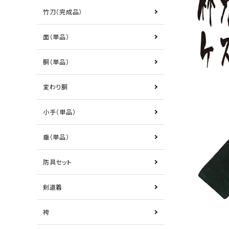
竹刀（完成品）
面（単品）
胴（単品）
変わり胴
小手（単品）
垂（単品）
防具セット
剣道着
袴