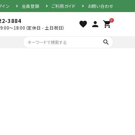
グイン
会員登録
ご利用ガイド
お問い合わせ
22-3884
0
favorite
person
shopping_cart
9:00～18:00（定休日 - 土日祝日）
search
胴（単品）
防具セット
素振り用竹刀