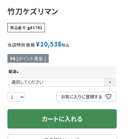
竹刀ケズリマン
商品番号
gd1742
¥
10,538
当店特別価格
税込
96
[ポイント進呈 ]
配送
(
必
須
お気に入りに登録する
)
カートに入れる