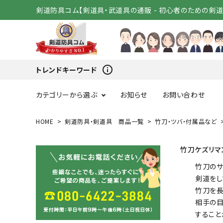
剣道防具コム【剣道具・武道具の通販 - 初心者のための剣
info_outline
トレンドキーワード
カテゴリーから選ぶ
お知らせ
お問い合わせ
HOME
剣道防具・剣道具 商品一覧
竹刀・ツバ・付属品など
スタートセット
竹刀（
竹刀ケズリマ
変わり胴
小手（単
竹刀のサ
剣道をし
竹刀を長
剣道着
袴
相手の目
すること