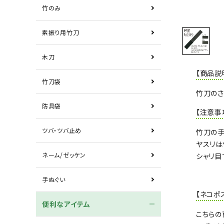
竹のみ
素振り用竹刀
木刀
【商品説
竹刀袋
竹刀のさ
防具袋
【注意事
ツバ・ツバ止め
竹刀の手
ヤスリは
ネーム/ゼッケン
シャリ目
手ぬぐい
【ネコポ
便利なアイテム
こちらの