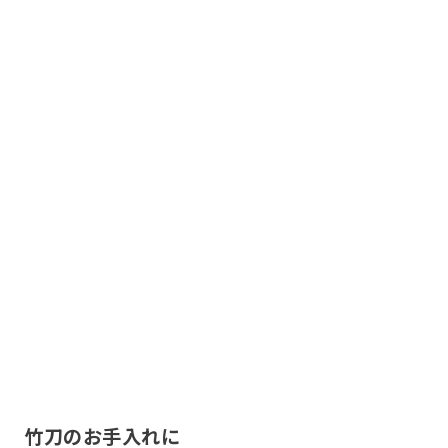
ツバ・ツバ止め
竹刀のお手入れに