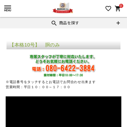
0
favorite_border
shopping_cart
商品を探す
search
【本格10号】 胴のみ
※電話番号をタッチするとお電話でお問合わせ出来ます
営業時間：平日１０：００～１７：００