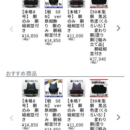
【本格8
【戦 SE
【本格7
【50本型
心【KOK
号】 胴
N】 ver
号】 胴
胴 黒呂
ORO】
のみ 胴
鉄紺飾
のみ 胴
色塗（くろ
面のみ
紐紺並付
り 胴の
紐紺並付
ろいろ）】
（3mmミ
き
み 胴紐
き
変わり
シン・軽
紺並付き
胴(塗り
合金面
¥
14,850
¥
11,000
胴）[組み
金） 二
（税込）
（税込）
¥
14,850
立て品]
重下付面
（税込）
胴紐紺
乳革・面
並付き
紐梅7尺
付き
¥
27,940
（税込）
¥
24,387
（税込）
おすすめ商品
【本格8
【戦 SE
【本格7
【50本型
心【KOK
号】 胴
N】 ver
号】 胴
胴 黒呂
ORO】
のみ 胴
鉄紺飾
のみ 胴
色塗（くろ
面のみ
紐紺並付
り 胴の
紐紺並付
ろいろ）】
（3mmミ
き
み 胴紐
き
変わり
シン・軽
紺並付き
胴(塗り
合金面
¥
14,850
¥
11,000
胴）[組み
金） 二
（税込）
（税込）
¥
14,850