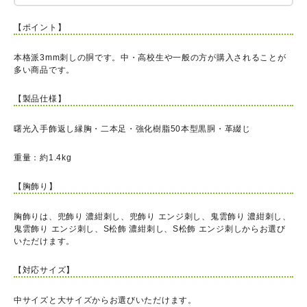
【ポイント】
本格派3mm刺しの胴です。中・高校生や一般の方が購入されることが
多い商品です。
【製品仕様】
曙光入手飾返し縁胸・二本足・強化樹脂50本型黒胴・革綴じ
重量：約1.4kg
【胸飾り】
胸飾りは、兜飾り 濃紺刺し、兜飾り エンジ刺し、鬼雲飾り 濃紺刺し、
鬼雲飾り エンジ刺し、S松飾 濃紺刺し、S松飾 エンジ刺しからお選び
いただけます。
【対応サイズ】
中サイズと大サイズからお選びいただけます。