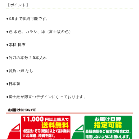
【ポイント】
●3.9まで収納可能です。
●色:水色、カラシ、緑（富士紋の色）
●素材:帆布
●竹刀の本数:2.5本入れ
●背負い紐:なし
●日本製
●富士紋が際立つデザインになっております。