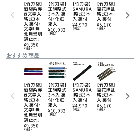
【竹刀袋】
【竹刀袋】
【竹刀袋】
【竹刀袋】
【竹刀袋】
酒袋染浮
正絹略式
SAMURA
百花繚乱
酒袋染鳥
き文字入
3本入 裏
I略式3本
略式3本
獣画略式
略式3本
付・化粧
入 裏付
入 裏付
3本入
入 裏付・
箱入
裏付
¥
4,970
¥
5,170
文字「無
（税込）
（税込）
¥
10,032
¥
15,070
念無想明
（税込）
（税込）
鏡止水」
¥
9,350
（税込）
おすすめ商品
【竹刀袋】
【竹刀袋】
【竹刀袋】
【竹刀袋】
【竹刀袋】
酒袋染浮
正絹略式
SAMURA
百花繚乱
酒袋染鳥
き文字入
3本入 裏
I略式3本
略式3本
獣画略式
略式3本
付・化粧
入 裏付
入 裏付
3本入
入 裏付・
箱入
裏付
¥
4,970
¥
5,170
文字「無
（税込）
（税込）
¥
10,032
¥
15,070
念無想明
（税込）
（税込）
鏡止水」
¥
9,350
（税込）