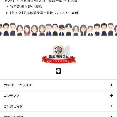
HOME
剣道防具・剣道具 商品一覧
竹刀袋
竹刀袋 帆布製・木綿製
【竹刀袋】帆布鮫調染富士紋略式2.5本入 裏付
カテゴリーから探す
コンテンツ
ご利用ガイド
お問い合わせ