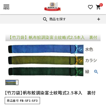
0
favorite_border
shopping_cart
商品を探す
search
【竹刀袋】帆布鮫調染富士紋略式2.5本入 裏付
【竹刀袋】帆布鮫調染富士紋略式2.5本入 裏付
商品番号
FB-SF1-SF3