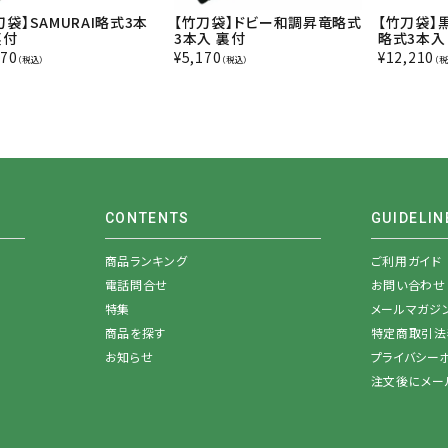
刀袋】SAMURAI略式3本
【竹刀袋】ドビー和調昇竜略式
【竹刀袋】
裏付
3本入 裏付
略式3本入
970
¥
5,170
¥
12,210
（税込）
（税込）
（税
CONTENTS
GUIDELIN
商品ランキング
ご利用ガイド
電話問合せ
お問い合わせ
特集
メールマガジ
商品を探す
特定商取引法
お知らせ
プライバシー
注文後にメー