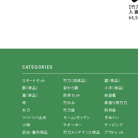
【竹
入 
¥
4,
CATEGORIES
スタートセット
竹刀（完成品）
面（単品）
胴（単品）
変わり胴
小手（単品）
垂（単品）
防具セット
剣道着
袴
竹のみ
素振り用竹刀
木刀
竹刀袋
防具袋
ツバ・ツバ止め
ネーム/ゼッケン
手ぬぐい
小物
サポーター
テーピング
試合・審判用品
竹刀メンテナンス用品
アウトレット