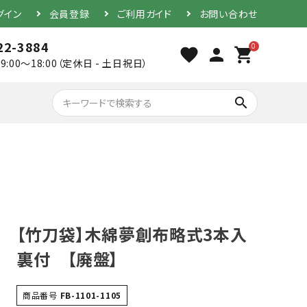
グイン
会員登録
ご利用ガイド
お問い合わせ
22-3884
0
favorite
person
shopping_cart
9:00～18:00（定休日 - 土日祝日）
search
胴（単品）
【竹刀袋】木綿夢創布略式3本入
防具セット
裏付 【廃盤】
素振り用竹刀
商品番号
FB-1101-1105