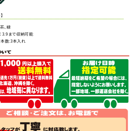
】
、茶、緑
：3.9まで収納可能
本数:3本入れ