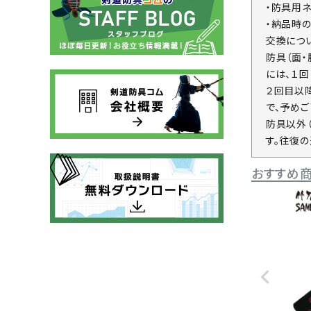
・防具用
・納品時
交換につ
防具（面
には、１
２回目以
で、予めご
防具以外
す。往復
おすすめ