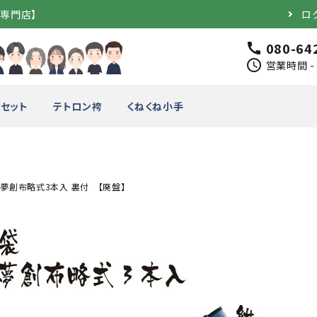
道専門店】
ロ
080-64
call
schedule
営業時間 - 
セット
テトロン袴
くねくね小手
夢創布略式3本入 裏付 【廃盤】
完成品）
面（単品）
品）
垂（単品）
竹のみ