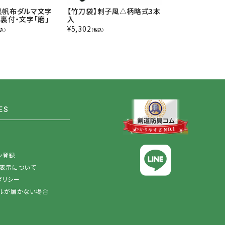
黒帆布ダルマ文字
【竹刀袋】刺子風△柄略式3本
【竹刀袋】百花繚
 裏付・文字「磨」
入
裏付
¥
5,302
¥
5,170
込）
（税込）
（税込）
ES
ン登録
表示について
ポリシー
ルが届かない場合