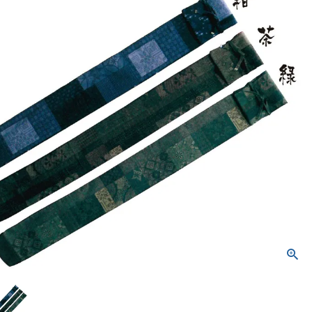
防具袋
い