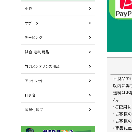
小物
サポーター
テーピング
試合・審判用品
竹刀メンテナンス用品
不良品で
アウトレット
以内に弊
送料はお
打込台
ん。
・ご使用
防具付属品
・お客様
・お客様
・商品に