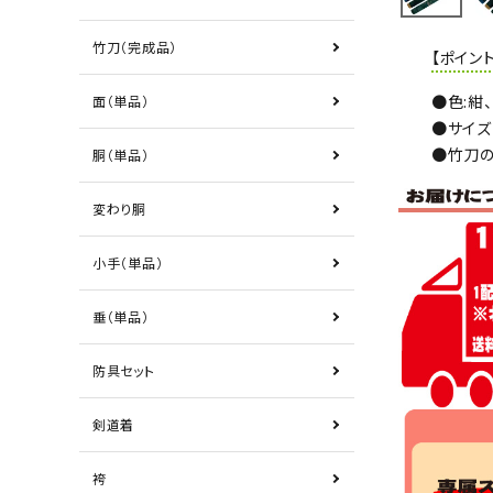
竹刀（完成品）
【ポイント
●色:紺
面（単品）
●サイズ
●竹刀の
胴（単品）
変わり胴
小手（単品）
垂（単品）
防具セット
剣道着
袴