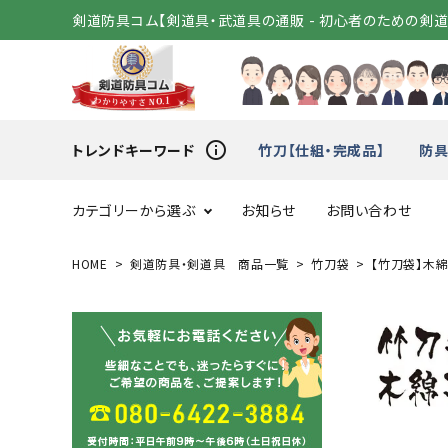
剣道防具コム【剣道具・武道具の通販 - 初心者のための剣
info_outline
トレンドキーワード
竹刀【仕組・完成品】
防具
カテゴリーから選ぶ
お知らせ
お問い合わせ
HOME
剣道防具・剣道具 商品一覧
竹刀袋
【竹刀袋】木綿
スタートセット
竹刀（
変わり胴
小手（単
剣道着
袴