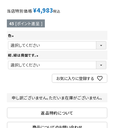
ツバ・ツバ止め
¥
4,983
当店特別価格
税込
45
[ポイント進呈 ]
色
(
必
紺、緑は廃盤です。
須
(
)
必
須
お気に入りに登録する
)
申し訳ございません。ただいま在庫がございません。
返品特約について
商品についてのお問い合わせ