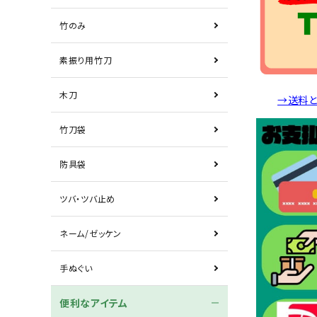
竹のみ
素振り用竹刀
木刀
→送料
竹刀袋
防具袋
ツバ・ツバ止め
ネーム/ゼッケン
手ぬぐい
便利なアイテム