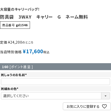
大容量のキャリーバッグ！
防具袋 3WAY キャリー G ネーム無料
商品番号
gd1546
定価
¥
24,200
のところ
¥
17,600
当店特別価格
税込
160
[ポイント進呈 ]
刺しゅうのお名前
(
必
須
)
刺繍糸の色
(
必
須
)
お気に入りに登録する