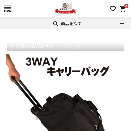
0
favorite_border
shopping_cart
商品を探す
search
大容量の3WAYキャリーバッグ