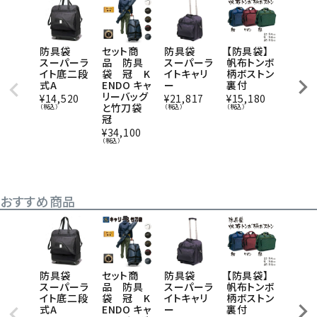
防具袋
セット商
防具袋
【防具袋】
防具
スーパーラ
品 防具
スーパーラ
帆布トンボ
ートバ
イト底二段
袋 冠 K
イトキャリ
柄ボストン
と竹
式A
ENDO キャ
ー
裏付
セット
リーバッグ
本製
¥
14,520
¥
21,817
¥
15,180
と竹刀袋
子印
（税込）
（税込）
（税込）
冠
¥
41,8
（税込）
¥
34,100
（税込）
おすすめ商品
防具袋
セット商
防具袋
【防具袋】
防具
スーパーラ
品 防具
スーパーラ
帆布トンボ
ートバ
イト底二段
袋 冠 K
イトキャリ
柄ボストン
と竹
式A
ENDO キャ
ー
裏付
セット