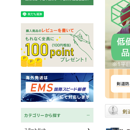
木刀
竹刀袋
ネーム/ゼッケン
手ぬぐ
剣道防
剣
カテゴリーから探す
スタートセット