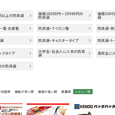
価格10000円～19999円の
価格500
0円以上の防具袋
防具袋
袋
ー製 合皮製
防具袋・ナイロン製
防具袋・
手袋
防具袋・キャスタータイプ
防具袋・ト
大学生・社会人に人気の防具
ックタイプ
高校生に
袋
気の防具袋
優先度順
価格が安い順
価格が高い順
新着順
レビュー順