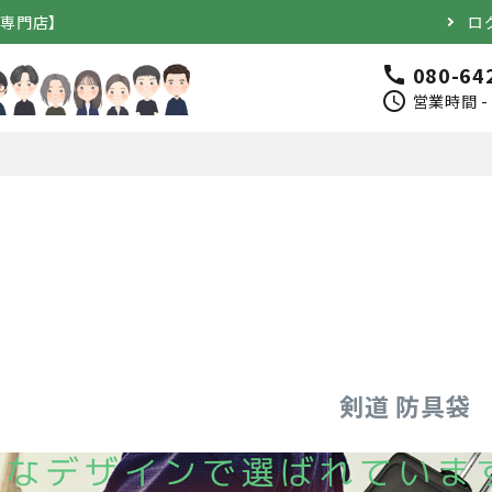
道専門店】
ロ
080-64
call
schedule
営業時間 - 
完成品）
面（単品）
品）
垂（単品）
剣道 防具袋
竹のみ