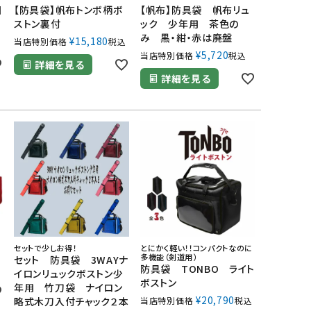
日
【防具袋】帆布トンボ柄ボ
【帆布】防具袋 帆布リュ
ストン裏付
ック 少年用 茶色の
み 黒・紺・赤は廃盤
¥
15,180
当店特別価格
税込
¥
5,720
当店特別価格
税込
詳細を見る
詳細を見る
セットで少しお得！
とにかく軽い！！コンパクトなのに
多機能（剣道用）
セット 防具袋 3WAYナ
防具袋 TONBO ライト
イロンリュックボストン少
ボストン
年用 竹刀袋 ナイロン
¥
20,790
略式木刀入付チャック２本
当店特別価格
税込