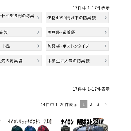
17
件中
1
-
17
件表示
0円～9999円の防具
価格4999円以下の防具袋
帆布製
防具袋・道着袋
ート型
防具袋・ボストンタイプ
人気の防具袋
中学生に人気の防具袋
17
件中
1
-
17
件表示
1
2
3
44
件中
1
-
20
件表示