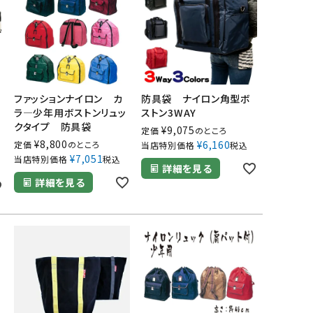
ファッションナイロン カ
防具袋 ナイロン角型ボ
ラ―少年用ボストンリュッ
ストン3WAY
クタイプ 防具袋
¥
9,075
定価
のところ
¥
8,800
¥
6,160
定価
のところ
当店特別価格
税込
¥
7,051
当店特別価格
税込
詳細を見る
詳細を見る