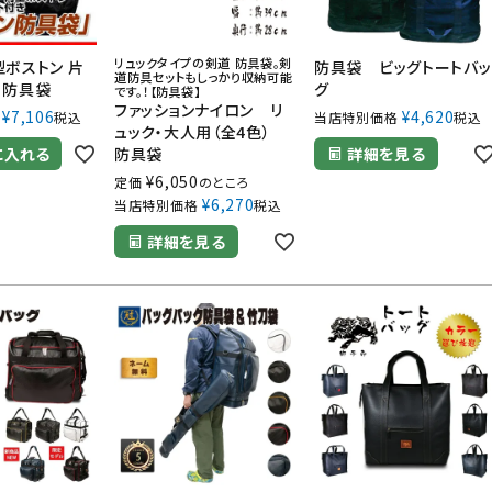
リュックタイプの剣道 防具袋。剣
ボストン 片
防具袋 ビッグトートバッ
道防具セットもしっかり収納可能
 防具袋
グ
です。！【防具袋】
ファッションナイロン リ
¥
7,106
¥
4,620
税込
当店特別価格
税込
ュック・大人用（全4色）
に入れる
防具袋
詳細を見る
¥
6,050
定価
のところ
¥
6,270
当店特別価格
税込
詳細を見る