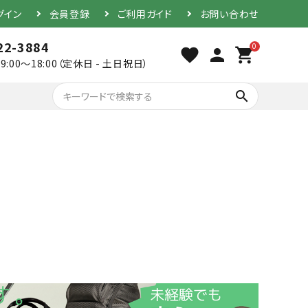
グイン
会員登録
ご利用ガイド
お問い合わせ
22-3884
0
favorite
person
shopping_cart
9:00～18:00（定休日 - 土日祝日）
search
胴（単品）
防具セット
素振り用竹刀