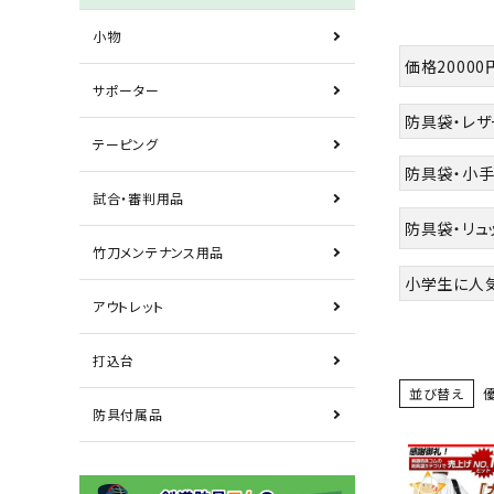
小物
価格2000
サポーター
防具袋・レザ
テーピング
防具袋・小
試合・審判用品
防具袋・リュ
竹刀メンテナンス用品
小学生に人
アウトレット
打込台
並び替え
防具付属品