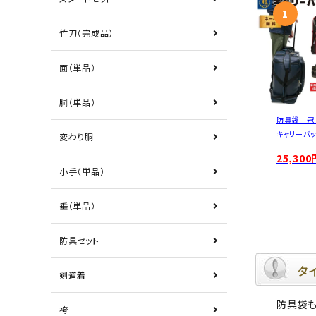
竹刀（完成品）
面（単品）
胴（単品）
防具袋 冠 
キャリーバ
変わり胴
25,300
小手（単品）
垂（単品）
防具セット
タ
剣道着
防具袋も
袴