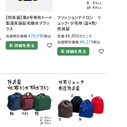
【防具袋】黒6号帆布トート
ファッションナイロン リ
型道具袋起毛撥水デラッ
ュック・少年用（全4色）
クス
防具袋
¥
29,590
¥
6,050
当店特別価格
税込
定価
のところ
¥
6,270
当店特別価格
税込
詳細を見る
詳細を見る