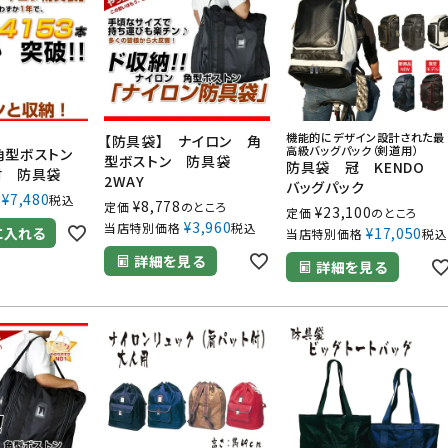
機能的にデザイン設計された最
【防具袋】 ナイロン 角
高級バッグパック（剣道用）
角型ボストン
型ボストン 防具袋
防具袋 冠 KENDO
付 防具袋
2WAY
バッグパック
¥
7,480
税込
¥
8,778
定価
のところ
¥
23,100
定価
のところ
¥
3,960
当店特別価格
税込
に入れる
¥
17,050
当店特別価格
税込
詳細を見る
詳細を見る