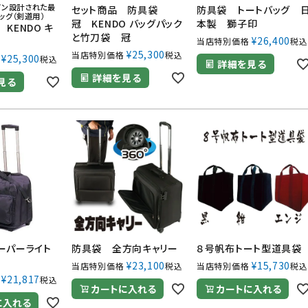
イン設計された最
セット商品 防具袋
防具袋 トートバッグ 
ッグ（剣道用）
冠 KENDO バッグパック
本製 獅子印
KENDO キ
と竹刀袋 冠
¥
26,400
当店特別価格
税込
¥
25,300
当店特別価格
税込
¥
25,300
税込
詳細を見る
詳細を見る
見る
ーパーライト
防具袋 全方向キャリー
８号帆布トート型道具袋
¥
23,100
¥
15,730
当店特別価格
税込
当店特別価格
税込
¥
21,817
税込
カートに入れる
カートに入れる
に入れる