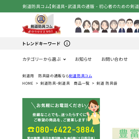
剣道防具コム【剣道具・武道具の通販 - 初心者のための剣
info_outline
トレンドキーワード
カテゴリーから選ぶ
お知らせ
お問い合わせ
剣道用 防具袋の通販なら
剣道防具コム
HOME
剣道防具・剣道具 商品一覧
剣道 防具袋
スタートセット
竹刀（
変わり胴
小手（単
剣道着
袴