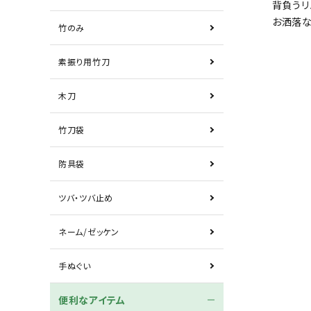
背負うリ
お洒落な
竹のみ
素振り用竹刀
木刀
竹刀袋
防具袋
ツバ・ツバ止め
ネーム/ゼッケン
手ぬぐい
便利なアイテム