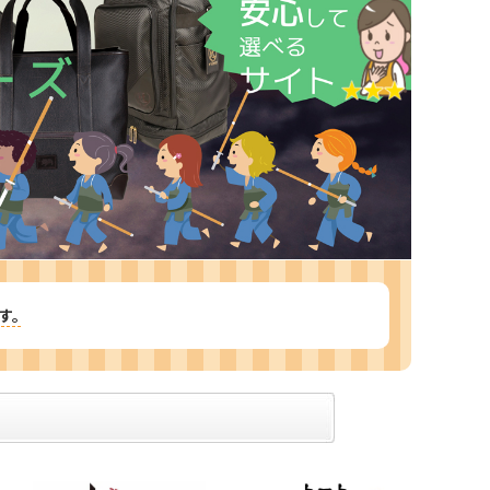
ツバ・ツバ止め
す。