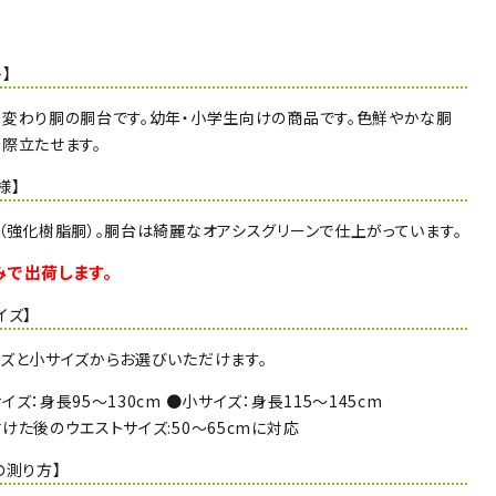
】
変わり胴の胴台です。幼年・小学生向けの商品です。色鮮やかな胴
際立たせます。
様】
（強化樹脂胴）。胴台は綺麗なオアシスグリーンで仕上がっています。
みで出荷します。
イズ】
ズと小サイズからお選びいただけます。
イズ：身長95～130cm ●小サイズ：身長115～145cm
けた後のウエストサイズ:50～65cmに対応
の測り方】