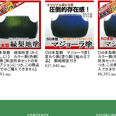
0本型胴 緑梨地塗（みど
【50本型胴 マジョーラ塗】
【50本型
しじ）】 カラー胴(色胴）
変わり胴(塗り胴）[組み立て
カラー胴(
換 [剣道防具セットの有
品] 胴紐紺並付き
防具セット
プションにつき、この商品
つき、この
¥
27,940
（税込）
ではご購入できません]
入できませ
391
¥
6,391
（税込）
（税込
CONTENTS
GUIDELIN