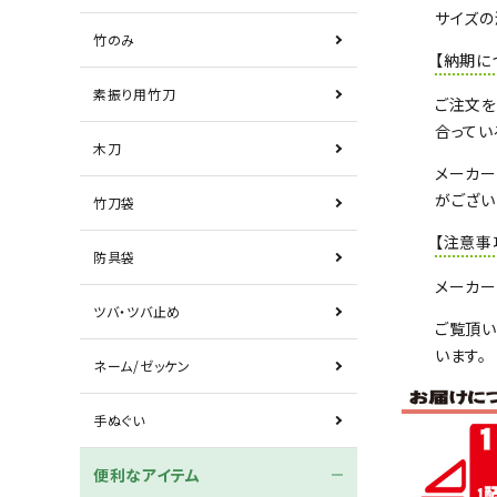
サイズの
竹のみ
【納期に
素振り用竹刀
ご注文を
合ってい
木刀
メーカ
がござい
竹刀袋
【注意事
防具袋
メーカー
ツバ・ツバ止め
ご覧頂い
います。
ネーム/ゼッケン
手ぬぐい
便利なアイテム