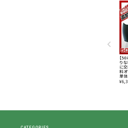
【5
りな
に交
料オ
単体
¥
6,
CATEGORIES