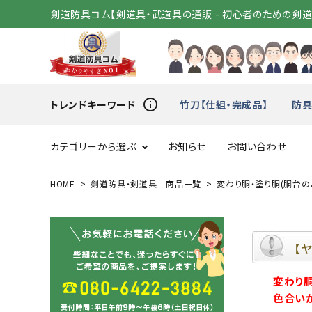
剣道防具コム【剣道具・武道具の通販 - 初心者のための剣
info_outline
トレンドキーワード
竹刀【仕組・完成品】
防具
カテゴリーから選ぶ
お知らせ
お問い合わせ
HOME
剣道防具・剣道具 商品一覧
変わり胴・塗り胴(胴台の
スタートセット
竹刀（
変わり胴
小手（単
【
変わり
剣道着
袴
色合い