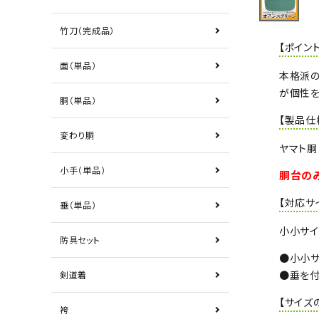
竹刀（完成品）
【ポイント
面（単品）
本格派の
が個性を
胴（単品）
【製品仕
変わり胴
ヤマト胴
小手（単品）
胴台の
【対応サ
垂（単品）
小小サイ
防具セット
●小小サ
●垂を付
剣道着
【サイズ
袴