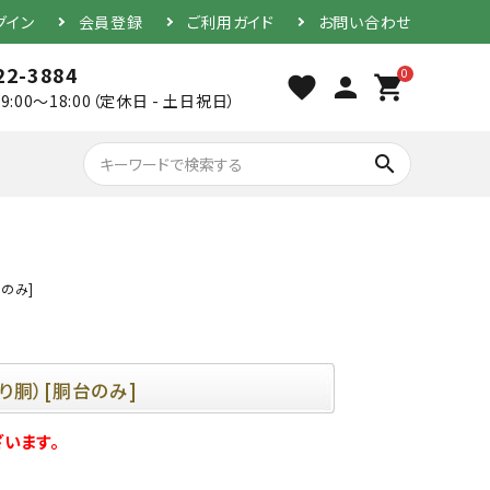
グイン
会員登録
ご利用ガイド
お問い合わせ
22-3884
0
favorite
person
shopping_cart
9:00～18:00（定休日 - 土日祝日）
search
のみ]
胴（単品）
防具セット
り胴）[胴台のみ]
います。
素振り用竹刀