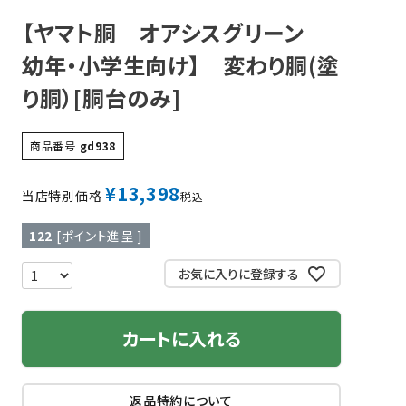
【ヤマト胴 オアシスグリーン
ツバ・ツバ止め
幼年・小学生向け】 変わり胴(塗
り胴）[胴台のみ]
商品番号
gd938
¥
13,398
当店特別価格
税込
122
[ポイント進呈 ]
お気に入りに登録する
カートに入れる
返品特約について