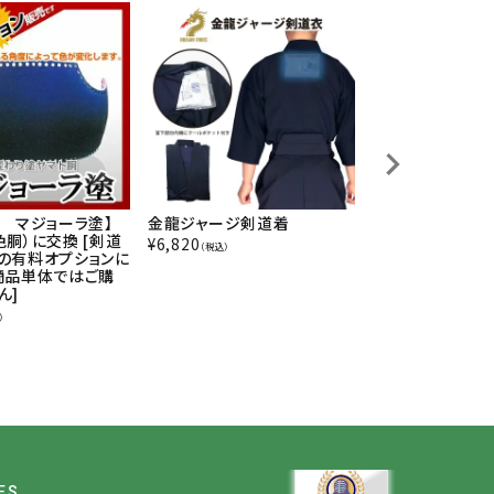
胴 マジョーラ塗】
金龍ジャージ剣道着
閃 HIRAMEK
色胴）に交換 [剣道
¥
6,820
¥
13,750
（税込）
（税込）
の有料オプションに
商品単体ではご購
ん]
）
ES