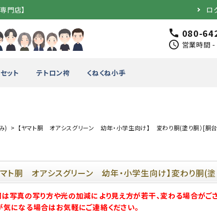
道専門店】
ロ
080-64
call
schedule
営業時間 - 
セット
テトロン袴
くねくね小手
み)
【ヤマト胴 オアシスグリーン 幼年・小学生向け】 変わり胴(塗り胴）[胴台
完成品）
面（単品）
品）
垂（単品）
ヤマト胴 オアシスグリーン 幼年・小学生向け】変わり胴(塗
胴は写真の写り方や光の加減により見え方が若干、変わる場合がござ
竹のみ
が気になる場合はお気軽にご連絡ください。