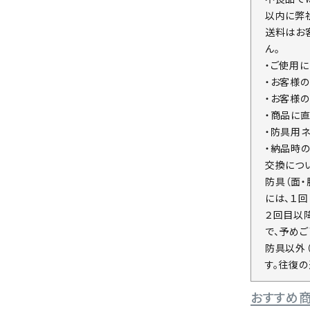
以内に弊
送料はお
ん。
・ご使用
・お客様
・お客様
・商品に
・防具用
・納品時
交換につ
防具（面
には、１
２回目以
で、予めご
防具以外
す。往復
おすすめ