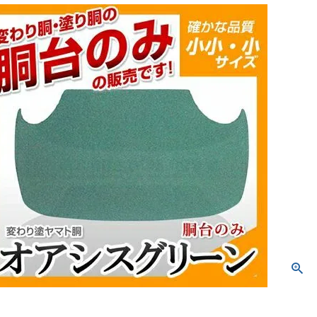
防具袋
い