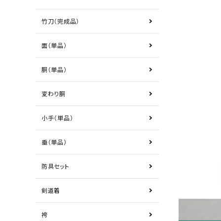
竹刀（完成品）
面（単品）
胴（単品）
変わり胴
小手（単品）
垂（単品）
防具セット
剣道着
袴