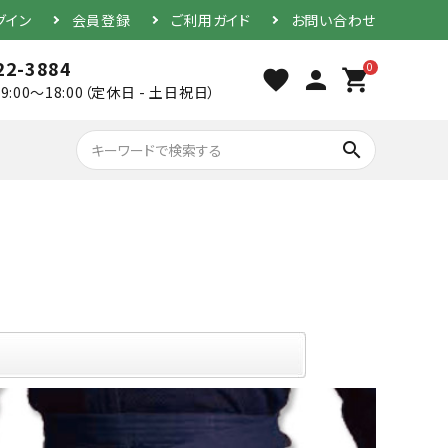
グイン
会員登録
ご利用ガイド
お問い合わせ
22-3884
0
favorite
person
shopping_cart
9:00～18:00（定休日 - 土日祝日）
search
胴（単品）
防具セット
素振り用竹刀