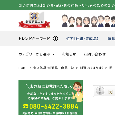
剣道防具コム【剣道具・武道具の通販 - 初心者のための剣
info_outline
トレンドキーワード
竹刀【仕組・完成品】
防具
カテゴリーから選ぶ
お知らせ
お問い合わせ
HOME
剣道防具・剣道具 商品一覧
剣道 袴（はかま）
閃 
スタートセット
竹刀（
変わり胴
小手（単
閃
剣道着
袴