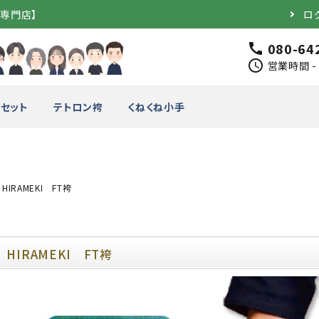
道専門店】
ロ
080-64
call
schedule
営業時間 - 
セット
テトロン袴
くねくね小手
HIRAMEKI FT袴
完成品）
面（単品）
品）
垂（単品）
 HIRAMEKI FT袴
竹のみ