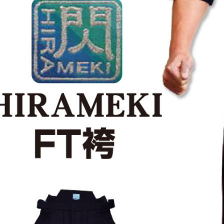
防具袋
い