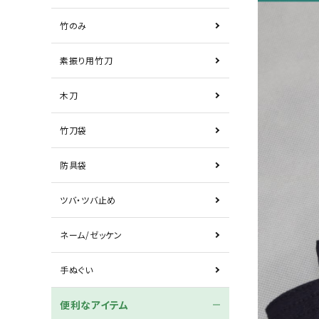
竹のみ
素振り用竹刀
木刀
竹刀袋
防具袋
ツバ・ツバ止め
ネーム/ゼッケン
手ぬぐい
便利なアイテム