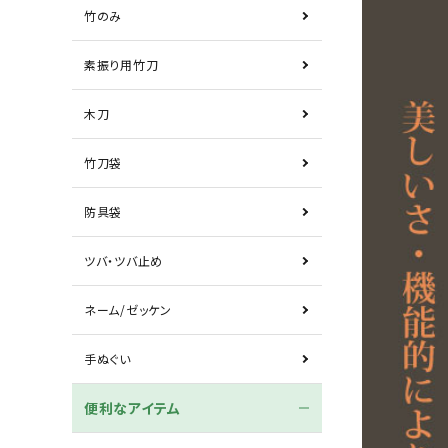
竹のみ
素振り用竹刀
木刀
竹刀袋
防具袋
ツバ・ツバ止め
ネーム/ゼッケン
手ぬぐい
便利なアイテム