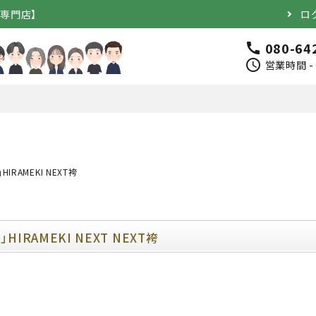
道専門店】
ロ
080-64
call
schedule
営業時間 - 
HIRAMEKI NEXT袴
完成品）
面（単品）
品）
垂（単品）
」HIRAMEKI NEXT NEXT袴
竹のみ