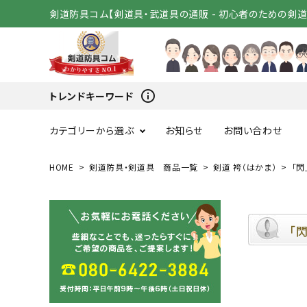
剣道防具コム【剣道具・武道具の通販 - 初心者のための剣
info_outline
トレンドキーワード
カテゴリーから選ぶ
お知らせ
お問い合わせ
HOME
剣道防具・剣道具 商品一覧
剣道 袴（はかま）
「閃」
スタートセット
竹刀（
変わり胴
小手（単
「閃
剣道着
袴