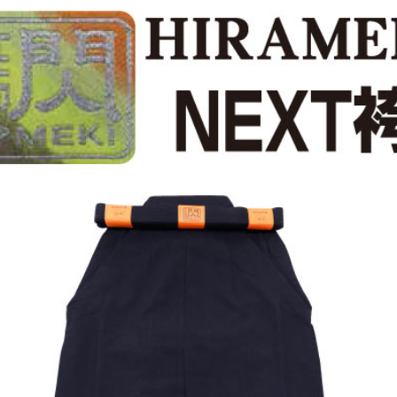
防具袋
い