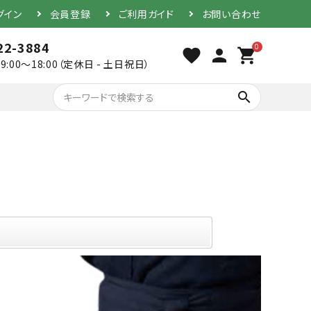
グイン
会員登録
ご利用ガイド
お問い合わせ
22-3884
0
favorite
person
shopping_cart
9:00～18:00（定休日 - 土日祝日）
search
胴（単品）
防具セット
素振り用竹刀