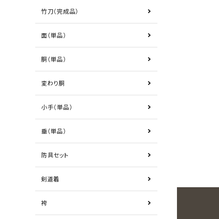
竹刀（完成品）
面（単品）
胴（単品）
変わり胴
小手（単品）
垂（単品）
防具セット
剣道着
袴