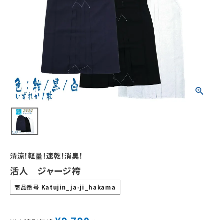
清涼！軽量！速乾！消臭！
活人 ジャージ袴
商品番号
Katujin_ja-ji_hakama