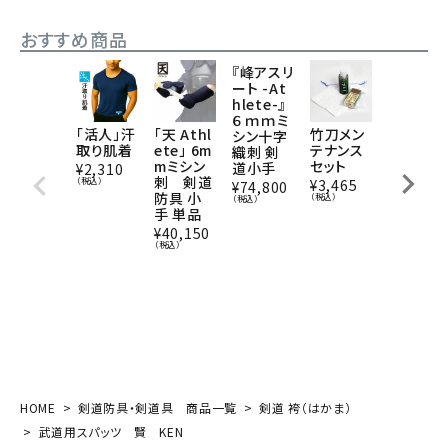
¥
6,028
（税込）
おすすめ商品
『峰アスリ
ート -At
hlete-』
６ｍｍミ
「活人」汗
「天 Athl
竹刀メン
燻竹 竹
シン十字
取り肌着
ete」 6m
テナンス
刀/3.9/
織刺 剣
mミシン
セット
胴張実践
道小手
¥
2,310
刺 剣道
型/先中
（税込）
¥
3,465
¥
74,800
防具 小
吟仕組W
（税込）
（税込）
手 単品
[完成品]
金文字
¥
40,150
『施無畏
（税込）
（せむ
い）』
¥
6,028
（税込）
HOME
剣道防具・剣道具 商品一覧
剣道 袴（はかま）
武道用スパッツ 賢 KEN