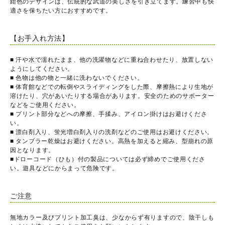
紺色のデザインは、伝統的な武道の美しさを引き立てます。練習中も快
適さを保ちたい方におすすめです。
【お手入れ方法】
■ 汗や水で濡れたまま、他の洗濯物などに重ね合わせたり、放置しない
ようにしてください。
■ 色物は他の物と一緒に洗わないでください。
■ 体育館などでの転倒やスライディングをした際、摩擦熱により生地が
溶けたり、穴があいたりする場合があります。安全のためのサポーター
などをご使用ください。
■ プリント部分などへの摩擦、手揉み、アイロン掛けはお避けくださ
い。
■ 漂白剤入り、蛍光増白剤入りの洗剤などのご使用はお避けください。
■ タンブラー乾燥はお避けください。高熱を加えると縮み、型崩れの原
因となります。
■ドローコード（ひも）付の製品については必ず締めでご使用くださ
い。遊具などにからまって危険です。
ご注意
無地カラー及びプリント加工臭は、少なからず有りますので、陰干しも