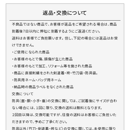
返品・交換について
不良品ではない商品で、お客様が返品をご希望される場合は、商品
到着後7日以内に弊社に到着するようにご返送ください。
送料はお客様でご負担願います。 但し、下記の場合には返品はお受
けできません。
・ご使用になられた商品
・お客様のもとで傷、損傷が生じた商品
・お客様のもとで加工、リフォーム等を施された商品
・商品に直接刺繍をされた剣道着・袴・竹刀袋・防具袋。
・防具用ネーム・バッグ用ネーム
・納品時の商品ラベルをなくされた商品
交換について
防具（面・胴・小手・垂）の交換に関しては、ご試着後にサイズが合わ
ない場合には、１回に限り、交換の送料は無料となります。
２回目以降は、交換可能ですが、往復の送料はお客様にご負担いた
だきますので、予めご了承ください。
防具以外（竹刀・剣道着・袴など）の交換に関しては、未使用に限り