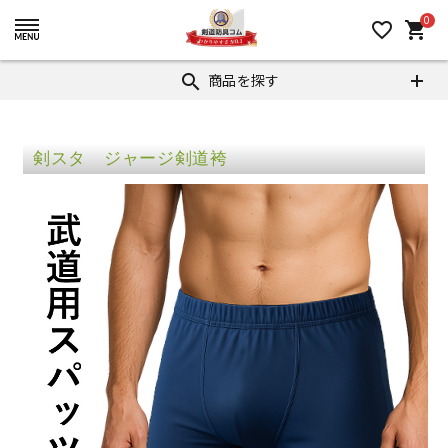
0
favorite_border
shopping_cart
商品を探す
search
剣スタ ジャージ剣道袴