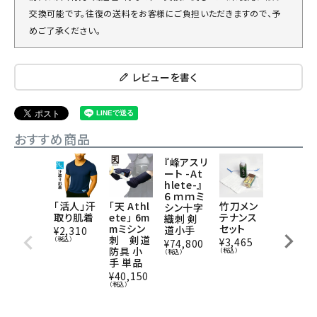
交換可能です。往復の送料をお客様にご負担いただきますので、予
めご了承ください。
レビューを書く
おすすめ商品
『峰アスリ
ート -At
hlete-』
６ｍｍミ
「活人」汗
「天 Athl
竹刀メン
燻竹 竹
シン十字
取り肌着
ete」 6m
テナンス
刀/3.9/
織刺 剣
mミシン
セット
胴張実践
道小手
¥
2,310
刺 剣道
型/先中
（税込）
¥
3,465
¥
74,800
防具 小
吟仕組W
（税込）
（税込）
手 単品
[完成品]
金文字
¥
40,150
『施無畏
（税込）
（せむ
い）』