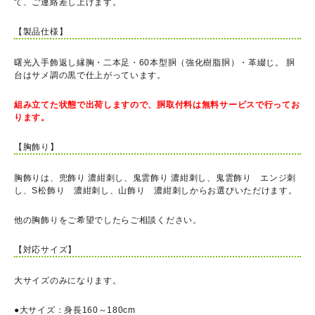
て、ご連絡差し上げます。
【製品仕様】
曙光入手飾返し縁胸・二本足・60本型胴（強化樹脂胴）・革綴じ。 胴
台はサメ調の黒で仕上がっています。
組み立てた状態で出荷しますので、胴取付料は無料サービスで行ってお
ります。
【胸飾り】
胸飾りは、兜飾り 濃紺刺し、鬼雲飾り 濃紺刺し、鬼雲飾り エンジ刺
し、S松飾り 濃紺刺し、山飾り 濃紺刺しからお選びいただけます。
他の胸飾りをご希望でしたらご相談ください。
【対応サイズ】
大サイズのみになります。
●大サイズ：身長160～180cm