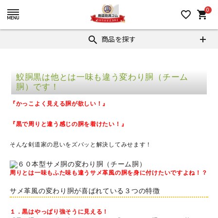
0
favorite_border
shopping_cart
商品を探す
search
鮫胴黒は他とは一味も違う変わり胴（チーム
胴）です！
『かっこよく見える胴が欲しい！』
『黒で周りと違う感じの胴を着けたい！』
そんな剣道家の思いをズバッと解決してみせます！
周りとは一味もふた味も違うサメ革風の胴を身に付けたいですよね！？
サメ革風の変わり胴が喜ばれている３つの特徴
１．黒はやっぱり強そうに見える！