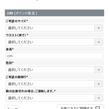
286
[ポイント進呈 ]
ご希望のサイズ
(
必
須
)
ウエスト(実寸）
(
必
須
)
身長
(
必
須
)
性別
(
必
須
)
ご希望の胸飾り
(
必
須
)
胸の在庫切れの場合、ご連絡します。
(
必
須
)
お気に入りに登録する