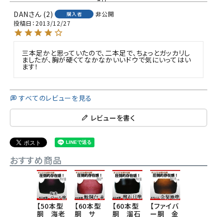
DAN
2
非公開
購入者
投稿日
2013/12/27
三本足かと思っていたので、二本足で、ちょっとガッカリし
ましたが、胸が硬くてなかなかいいドウで気にいってはい
ます！
すべてのレビューを見る
レビューを書く
おすすめ商品
【50本型
【60本型
【60本型
【ファイバ
【50本型
胴 海老
胴 サ
胴 溜石
ー胴 金
胴 青蝶