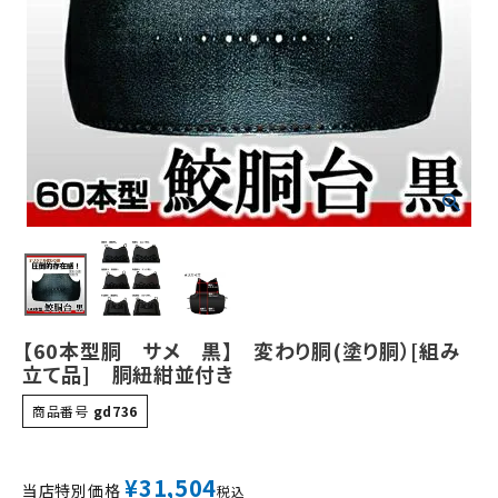
【60本型胴 サメ 黒】 変わり胴(塗り胴）[組み
立て品] 胴紐紺並付き
商品番号
gd736
¥
31,504
当店特別価格
税込