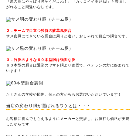
『黒の胴はやっぱり強そうだよね！』『カッコイイ胴だね!』と羨まし
がれること間違いなしです。
２．チームで目立つ独特の鮫革風胴台
サメ皮風にできている胴台は周りと違い、おしゃれで目立つ胴台です。
３．竹胴のような６０本型胴は強固な胴
６０本型の胴台は通常のヤマト胴より強固で、ベテランの方に好まれて
います！
たくさんの学校や団体、個人の方からもお選びいただいています！
当店の変わり胴が選ばれるワケとは・・・
お客様に喜んでもらえるようにメーカーと交渉し、お値打ち価格が実現
したからです！