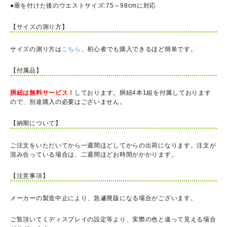
●垂を付けた後のウエストサイズ:75～98cmに対応
【サイズの測り方】
サイズの測り方は
こちら
、初心者でも購入できるほど簡単です。
【付属品】
胴紐は無料サービス！
しております。胴紐4本1組を付属しております
ので、別途購入の必要はございません。
【納期について】
ご注文をいただいてから一週間ほどしてからの出荷になります。注文が
混み合っている場合は、二週間ほどお時間がかかります。
【注意事項】
メーカーの製造中止により、急遽廃版になる場合がございます。
ご覧頂いてくディスプレイの設定等より、実際の色と違って見える場合