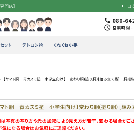
道専門店】
ロ
080-64
call
schedule
営業時間 - 
セット
テトロン袴
くねくね小手
【ヤマト胴 青カスミ塗 小学生向け】 変わり胴(塗り胴）[組み立て品] 胴紐
完成品）
面（単品）
品）
垂（単品）
ヤマト胴 青カスミ塗 小学生向け】変わり胴(塗り胴）[組み
胴は写真の写り方や光の加減により見え方が若干、変わる場合がござ
竹のみ
が気になる場合はお気軽にご連絡ください。