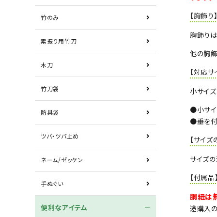
【胸飾り
竹のみ
胸飾りは
素振り用竹刀
他の胸飾
木刀
【対応サ
竹刀袋
小サイズ
●小サイ
防具袋
●垂を付
ツバ・ツバ止め
【サイズ
サイズの
ネーム/ゼッケン
【付属品
手ぬぐい
胴紐は
便利なアイテム
途購入の