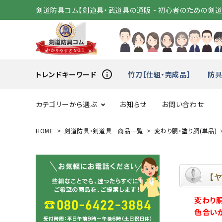
剣道防具コム【剣道具・武道具の通販 - 初心者のための剣
info_outline
トレンドキーワード
竹刀【仕組・完成品】
防具
カテゴリーから選ぶ
お知らせ
お問い合わせ
HOME
剣道防具・剣道具 商品一覧
変わり胴・塗り胴(単品)
スタートセット
竹刀（
変わり胴
小手（単
【
変わり
剣道着
袴
色合い