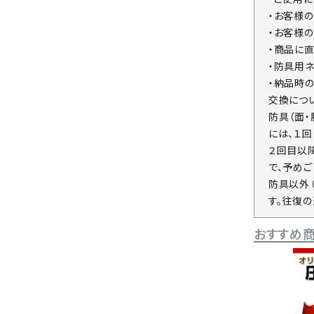
・お客様
・お客様
・商品に
・防具用
・納品時
交換につ
防具（面
には、１
２回目以
で、予めご
防具以外
す。往復
おすすめ