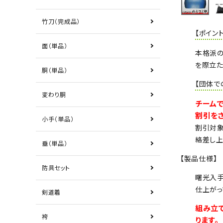
竹刀（完成品）
【ポイント
面（単品）
本格派の
を際立た
胴（単品）
【団体で
変わり胴
チームで
割引をさ
小手（単品）
割引対象
絡差し上
垂（単品）
【製品仕様】
防具セット
曙光入手
仕上がっ
剣道着
組み立
袴
ります。