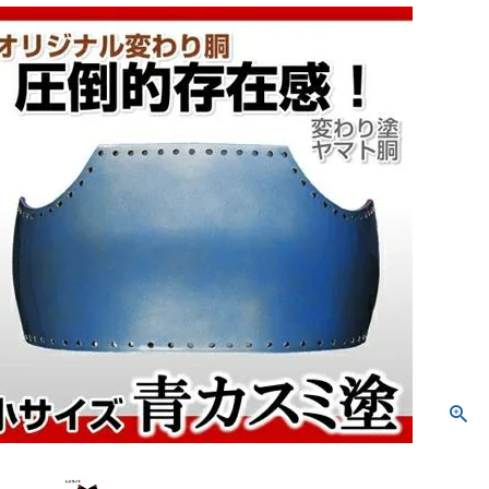
防具袋
い