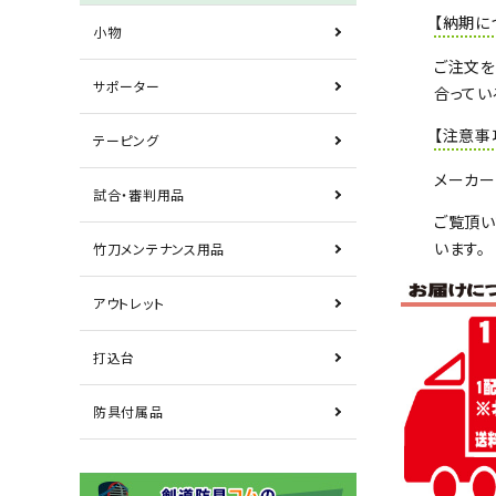
【納期に
小物
ご注文を
サポーター
合ってい
【注意事
テーピング
メーカー
試合・審判用品
ご覧頂い
います。
竹刀メンテナンス用品
アウトレット
打込台
防具付属品