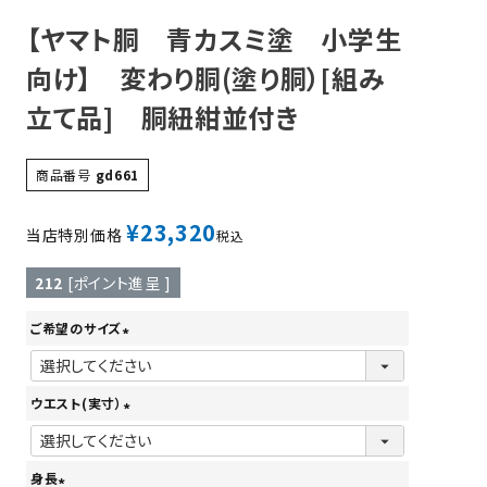
【ヤマト胴 青カスミ塗 小学生
ツバ・ツバ止め
向け】 変わり胴(塗り胴）[組み
立て品] 胴紐紺並付き
商品番号
gd661
¥
23,320
当店特別価格
税込
212
[ポイント進呈 ]
ご希望のサイズ
(
必
ウエスト(実寸）
須
(
)
必
身長
須