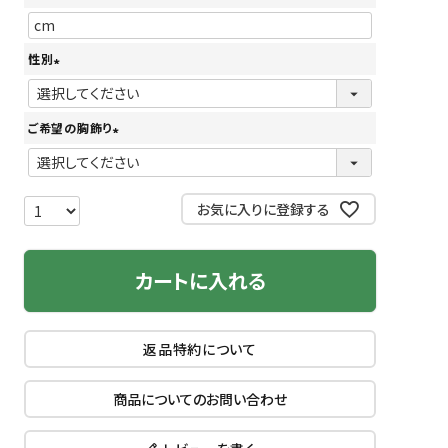
(
)
必
性別
須
(
)
必
ご希望の胸飾り
須
(
)
必
須
お気に入りに登録する
)
カートに入れる
返品特約について
商品についてのお問い合わせ