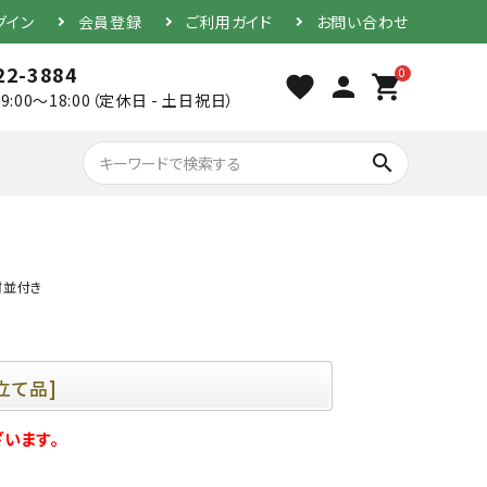
グイン
会員登録
ご利用ガイド
お問い合わせ
22-3884
0
favorite
person
shopping_cart
9:00～18:00（定休日 - 土日祝日）
search
紺並付き
胴（単品）
防具セット
立て品]
います。
素振り用竹刀