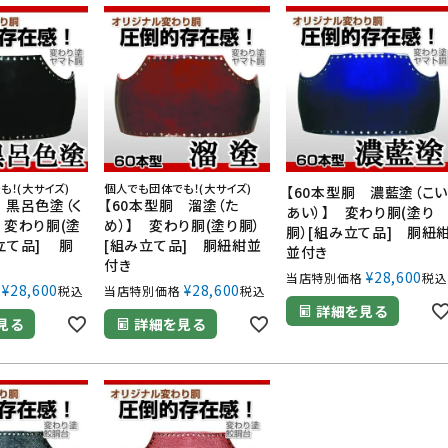
防具袋
い
も！(大サイズ)
個人でも団体でも！(大サイズ)
【60本型胴 濃藍塗（こ
 黒呂色塗（く
【60本型胴 溜塗（た
あい）】 変わり胴(塗り
 変わり胴(塗
め）】 変わり胴(塗り胴）
胴）[組み立て品] 胴紐
立て品] 胴
[組み立て品] 胴紐紺並
並付き
付き
¥
28,600
当店特別価格
税込
¥
28,600
¥
28,600
税込
当店特別価格
税込
詳細を見る
見る
詳細を見る