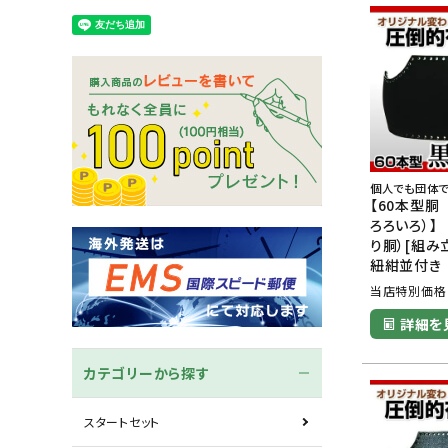
木刀
竹刀袋
ネーム/ゼッケン
手ぬぐ
個人でも団体で
【60本型胴
ろろいろ）】
り胴）[組み
紐紺並付き
当店特別価格
詳細を
カテゴリーから探す
スタートセット