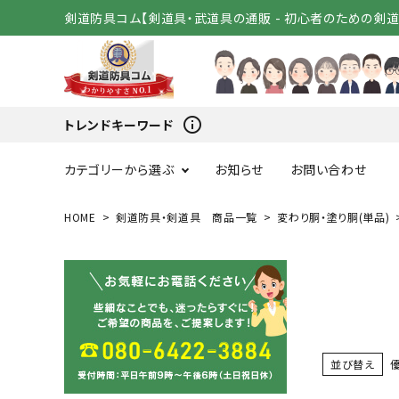
剣道防具コム【剣道具・武道具の通販 - 初心者のための剣
info_outline
トレンドキーワード
カテゴリーから選ぶ
お知らせ
お問い合わせ
HOME
剣道防具・剣道具 商品一覧
変わり胴・塗り胴(単品)
スタートセット
竹刀（
変わり胴
小手（単
剣道着
袴
並び替え