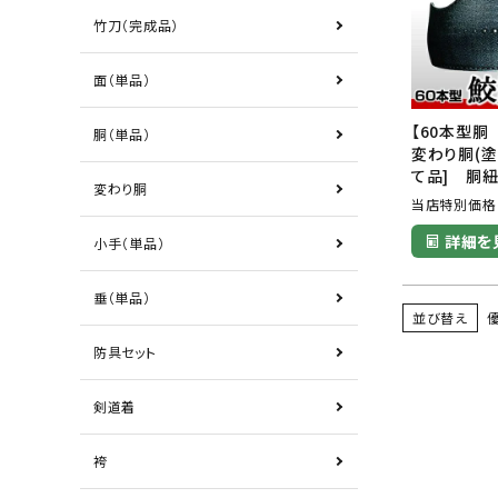
竹刀（完成品）
面（単品）
【60本型
胴（単品）
変わり胴(塗
て品] 胴
変わり胴
当店特別価格
詳細を
小手（単品）
垂（単品）
並び替え
防具セット
剣道着
袴