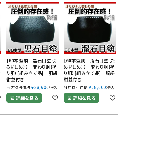
ツバ・ツバ止め
い
【60本型胴 黒石目塗（く
【60本型胴 溜石目塗（た
ろいしめ）】 変わり胴(塗
めいしめ）】 変わり胴(塗
紺
り胴）[組み立て品] 胴紐
り胴）[組み立て品] 胴紐
紺並付き
紺並付き
¥
28,600
¥
28,600
当店特別価格
税込
当店特別価格
税込
詳細を見る
詳細を見る