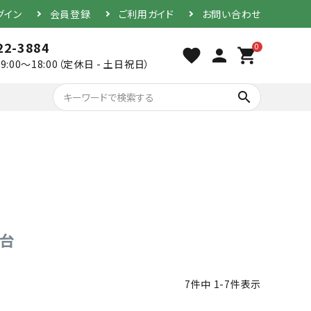
グイン
会員登録
ご利用ガイド
お問い合わせ
22-3884
0
favorite
person
shopping_cart
9:00～18:00（定休日 - 土日祝日）
search
胴（単品）
防具セット
胴台
素振り用竹刀
7
件中
1
-
7
件表示