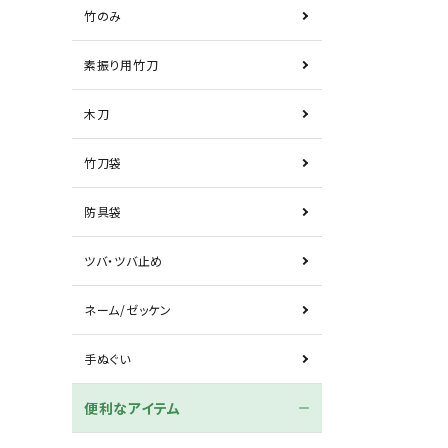
竹のみ
素振り用竹刀
木刀
竹刀袋
防具袋
ツバ・ツバ止め
ネーム/ゼッケン
手ぬぐい
便利なアイテム