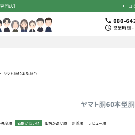
道専門店】
ロ
080-64
call
schedule
営業時間 - 
ヤマト胴60本型胴台
完成品）
面（単品）
品）
垂（単品）
ヤマト胴60本型
竹のみ
優先度順
価格が安い順
価格が高い順
新着順
レビュー順