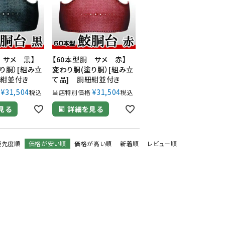
胴 サメ 黒】
【60本型胴 サメ 赤】
り胴）[組み立
変わり胴(塗り胴）[組み立
紐紺並付き
て品] 胴紐紺並付き
¥
31,504
¥
31,504
税込
当店特別価格
税込
見る
詳細を見る
優先度順
価格が安い順
価格が高い順
新着順
レビュー順