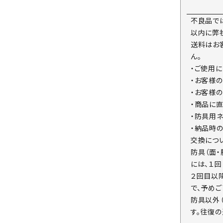
不良品で
以内に弊
送料はお
ん。
・ご使用
・お客様
・お客様
・商品に
・防具用
・納品時
交換につ
防具（面
には、１
２回目以
で、予めご
防具以外
す。往復