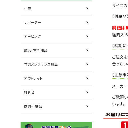
サイズの
小物
【付属品
サポーター
胴紐は
途購入の
テーピング
【納期に
試合・審判用品
ご注文を
合ってい
竹刀メンテナンス用品
【注意事
アウトレット
メーカー
打込台
ご覧頂い
います。
防具付属品