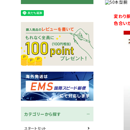
木刀
竹刀袋
変わり
色合い
ネーム/ゼッケン
手ぬぐ
カテゴリーから探す
スタートセット