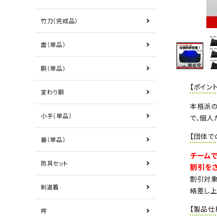
竹刀（完成品）
面（単品）
胴（単品）
【ポイント
変わり胴
本格派の
小手（単品）
で、個人
【団体で
垂（単品）
チームで
防具セット
割引をさ
割引対象
剣道着
絡差し上
【製品仕
袴