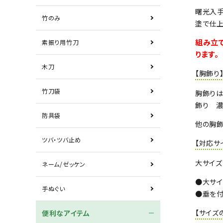
曙光入手
竹のみ
塗で仕上
組み立
素振り用竹刀
ります。
木刀
【胸飾り
竹刀袋
胸飾りは
飾り 濃
防具袋
他の胸飾
ツバ・ツバ止め
【対応サ
大サイズ
ネーム/ゼッケン
●大サイ
手ぬぐい
●垂を付
【サイズ
便利なアイテム