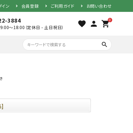
グイン
会員登録
ご利用ガイド
お問い合わせ
22-3884
0
favorite
person
shopping_cart
9:00～18:00（定休日 - 土日祝日）
search
き
胴（単品）
防具セット
]
素振り用竹刀