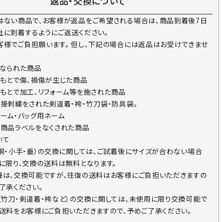
返品・交換について
はない商品で、お客様が返品をご希望される場合は、商品到着後7日
社に到着するようにご返送ください。
客様でご負担願います。 但し、下記の場合には返品はお受けできませ
になられた商品
のもとで傷、損傷が生じた商品
のもとで加工、リフォーム等を施された商品
直接刺繍をされた剣道着・袴・竹刀袋・防具袋。
ネーム・バッグ用ネーム
の商品ラベルをなくされた商品
いて
・胴・小手・垂）の交換に関しては、ご試着後にサイズが合わない場合
回に限り、交換の送料は無料となります。
降は、交換可能ですが、往復の送料はお客様にご負担いただきますの
了承ください。
（竹刀・剣道着・袴など）の交換に関しては、未使用に限り交換可能で
の送料をお客様にご負担いただきますので、予めご了承ください。