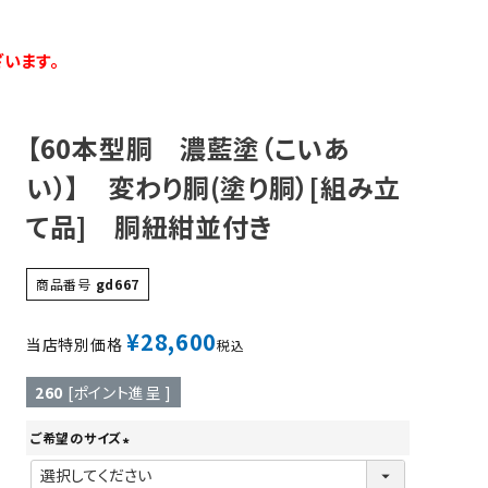
ツバ・ツバ止め
います。
【60本型胴 濃藍塗（こいあ
い）】 変わり胴(塗り胴）[組み立
て品] 胴紐紺並付き
商品番号
gd667
¥
28,600
当店特別価格
税込
260
[ポイント進呈 ]
ご希望のサイズ
(