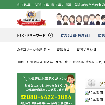
剣道防具コム【剣道具・武道具の通販 - 初心者のための剣
info_outline
トレンドキーワード
竹刀【仕組・完成品】
防具
カテゴリーから選ぶ
お知らせ
お問い合わせ
HOME
剣道防具・剣道具 商品一覧
変わり胴・塗り胴(単品)
スタートセット
竹刀（
変わり胴
小手（単
【
剣道着
袴