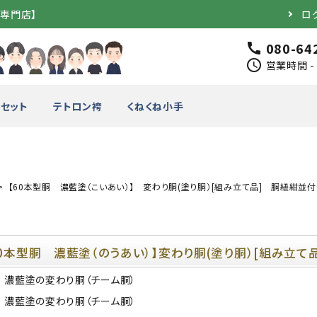
道専門店】
ロ
080-64
call
schedule
営業時間 - 
セット
テトロン袴
くねくね小手
【60本型胴 濃藍塗（こいあい）】 変わり胴(塗り胴）[組み立て品] 胴紐紺並付
完成品）
面（単品）
品）
垂（単品）
60本型胴 濃藍塗（のうあい）】変わり胴(塗り胴）[組み立て品
竹のみ