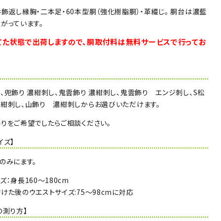
飾返し縁胸・二本足・60本型胴（強化樹脂胴）・革綴じ。 胴台は濃藍
がっています。
てた状態で出荷しますので、胴取付料は無料サービスで行ってお
】
、兜飾り 濃紺刺し、鬼雲飾り 濃紺刺し、鬼雲飾り エンジ刺し、S松
紺刺し、山飾り 濃紺刺しからお選びいただけます。
りをご希望でしたらご相談ください。
イズ】
のみにます。
ズ：身長160～180cm
けた後のウエストサイズ:75～98cmに対応
の測り方】