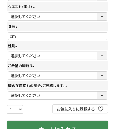
必
ウエスト（実寸）
須
(
)
必
身長
須
(
)
必
性別
須
(
)
必
ご希望の胸飾り
須
(
)
必
胸の在庫切れの場合、ご連絡します。
須
(
)
必
須
お気に入りに登録する
)