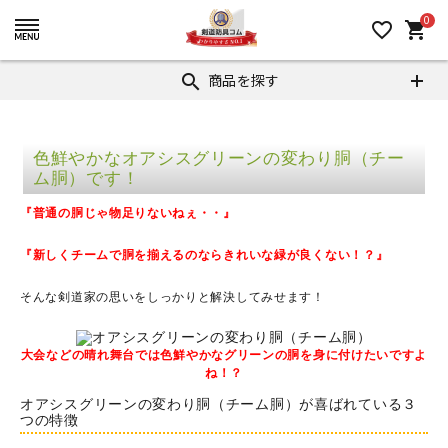
0
favorite_border
shopping_cart
商品を探す
search
色鮮やかなオアシスグリーンの変わり胴（チー
ム胴）です！
『普通の胴じゃ物足りないねぇ・・』
『新しくチームで胴を揃えるのならきれいな緑が良くない！？』
そんな剣道家の思いをしっかりと解決してみせます！
大会などの晴れ舞台では色鮮やかなグリーンの胴を身に付けたいですよ
ね！？
オアシスグリーンの変わり胴（チーム胴）が喜ばれている３
つの特徴