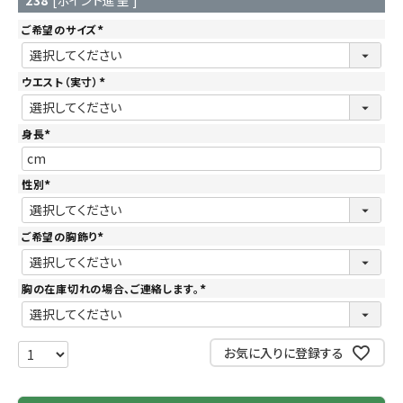
238
[ポイント進呈 ]
ご希望のサイズ
(
必
須
)
ウエスト（実寸）
(
必
須
)
身長
(
必
須
)
性別
(
必
須
)
ご希望の胸飾り
(
必
須
)
胸の在庫切れの場合、ご連絡します。
(
必
須
)
お気に入りに登録する