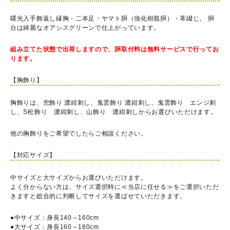
曙光入手飾返し縁胸・二本足・ヤマト胴（強化樹脂胴）・革綴じ。 胴
台は綺麗なオアシスグリーンで仕上がっています。
組み立てた状態で出荷しますので、胴取付料は無料サービスで行ってお
ります。
【胸飾り】
胸飾りは、兜飾り 濃紺刺し、鬼雲飾り 濃紺刺し、鬼雲飾り エンジ刺
し、S松飾り 濃紺刺し、山飾り 濃紺刺しからお選びいただけます。
他の胸飾りをご希望でしたらご相談ください。
【対応サイズ】
中サイズと大サイズからお選びいただけます。
よく分からない方は、サイズ選択時に≪当店に任せる≫をご選択いただ
きますと総合的に判断してサイズを選ばせていただきます。
●中サイズ：身長140～160cm
●大サイズ：身長160～180cm