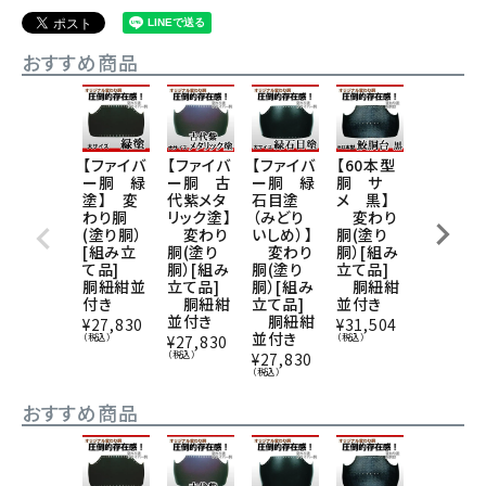
おすすめ商品
【ファイバ
【ファイバ
【ファイバ
【60本型
【ヤマト
ー胴 緑
ー胴 古
ー胴 緑
胴 サ
胴 緑梨
塗】 変
代紫メタ
石目塗
メ 黒】
地塗（み
わり胴
リック塗】
（みどり
変わり
どりなし
(塗り胴）
変わり
いしめ）】
胴(塗り
じ）小学
[組み立
胴(塗り
変わり
胴）[組み
生向け】
て品]
胴）[組み
胴(塗り
立て品]
変わり
胴紐紺並
立て品]
胴）[組み
胴紐紺
胴(塗り
付き
胴紐紺
立て品]
並付き
胴）[組み
並付き
胴紐紺
立て品]
¥
27,830
¥
31,504
並付き
胴紐紺
（税込）
（税込）
¥
27,830
並付き
（税込）
¥
27,830
（税込）
¥
23,320
（税込）
おすすめ商品