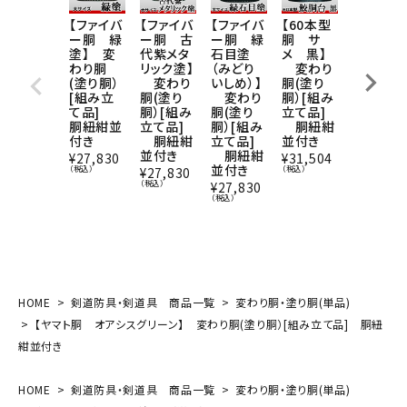
【ファイバ
【ファイバ
【ファイバ
【60本型
【ヤマト
ー胴 緑
ー胴 古
ー胴 緑
胴 サ
胴 緑梨
塗】 変
代紫メタ
石目塗
メ 黒】
地塗（み
わり胴
リック塗】
（みどり
変わり
どりなし
(塗り胴）
変わり
いしめ）】
胴(塗り
じ）小学
[組み立
胴(塗り
変わり
胴）[組み
生向け】
て品]
胴）[組み
胴(塗り
立て品]
変わり
胴紐紺並
立て品]
胴）[組み
胴紐紺
胴(塗り
付き
胴紐紺
立て品]
並付き
胴）[組み
並付き
胴紐紺
立て品]
¥
27,830
¥
31,504
並付き
胴紐紺
（税込）
（税込）
¥
27,830
並付き
（税込）
¥
27,830
（税込）
¥
23,320
（税込）
HOME
剣道防具・剣道具 商品一覧
変わり胴・塗り胴(単品)
【ヤマト胴 オアシスグリーン】 変わり胴(塗り胴）[組み立て品] 胴紐
紺並付き
HOME
剣道防具・剣道具 商品一覧
変わり胴・塗り胴(単品)