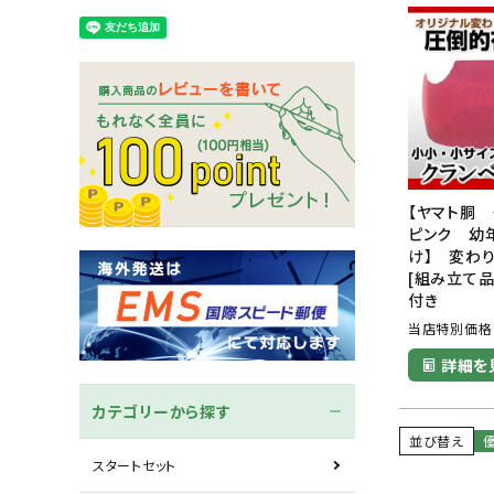
木刀
竹刀袋
ネーム/ゼッケン
手ぬぐ
【ヤマト胴
ピンク 幼
け】 変わり
[組み立て
付き
当店特別価格
詳細を
カテゴリーから探す
並び替え
スタートセット