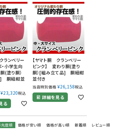
防具袋
い
 クランベリー
【ヤマト胴 クランベリー
年・小学生向
ピンク】 変わり胴(塗り
胴(塗り胴）
胴）[組み立て品] 胴紐紺
品] 胴紐紺並
並付き
¥
26,158
当店特別価格
税込
¥
23,320
税込
詳細を見る
見る
優先度順
価格が安い順
価格が高い順
新着順
レビュー順