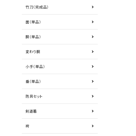
竹刀（完成品）
面（単品）
胴（単品）
変わり胴
小手（単品）
垂（単品）
防具セット
剣道着
袴