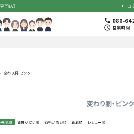
道専門店】
ロ
080-64
call
schedule
営業時間 - 
変わり胴・ピンク
完成品）
面（単品）
品）
垂（単品）
変わり胴・ピン
竹のみ
優先度順
価格が安い順
価格が高い順
新着順
レビュー順