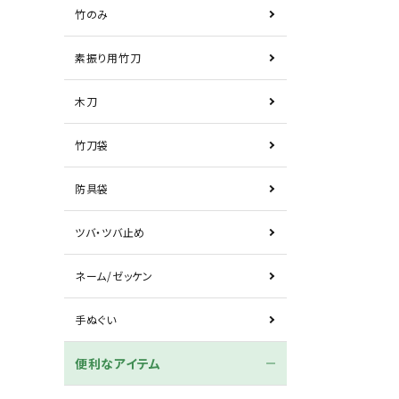
竹のみ
素振り用竹刀
木刀
竹刀袋
防具袋
ツバ・ツバ止め
ネーム/ゼッケン
手ぬぐい
便利なアイテム