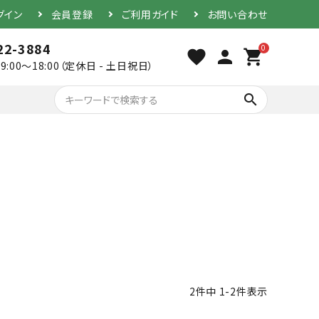
グイン
会員登録
ご利用ガイド
お問い合わせ
22-3884
0
favorite
person
shopping_cart
9:00～18:00（定休日 - 土日祝日）
search
胴（単品）
防具セット
ク
素振り用竹刀
2
件中
1
-
2
件表示