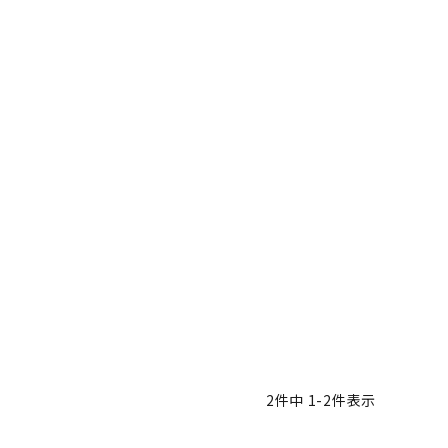
ツバ・ツバ止め
2
件中
1
-
2
件表示