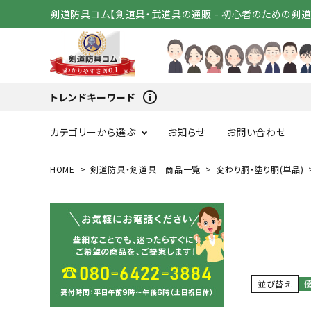
剣道防具コム【剣道具・武道具の通販 - 初心者のための剣
info_outline
トレンドキーワード
カテゴリーから選ぶ
お知らせ
お問い合わせ
HOME
剣道防具・剣道具 商品一覧
変わり胴・塗り胴(単品)
スタートセット
竹刀（
変わり胴
小手（単
剣道着
袴
並び替え