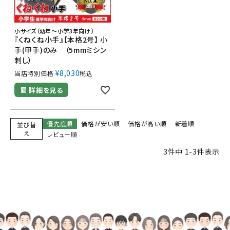
小サイズ（幼年～小学3年向け）
『くねくね小手』【本格2号】 小
手(甲手)のみ （5mmミシン
刺し）
¥
8,030
当店特別価格
税込
詳細を見る
優先度順
価格が安い順
価格が高い順
新着順
並び替
え
レビュー順
3
件中
1
-
3
件表示