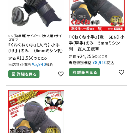
SS（幼年用）サイズ～L（大人用）サイ
『くねくね小手』【戦 SEN】 小
ズまで
手(甲手)のみ 5mmミシン
『くねくね小手』【入門】 小手
刺 総人工皮革
(甲手)のみ （6mmミシン刺）
¥
24,255
定価
のところ
¥
11,550
定価
のところ
¥
8,910
当店特別価格
税込
¥
5,940
当店特別価格
税込
詳細を見る
詳細を見る