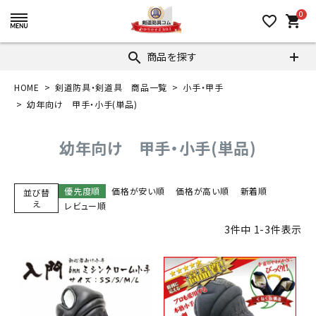
0
favorite_border
shopping_cart
商品を探す
search
HOME
剣道防具・剣道具 商品一覧
小手・甲手
幼年向け 甲手・小手(単品)
幼年向け 甲手・小手(単品)
優先度順
価格が安い順
価格が高い順
新着順
並び替
え
レビュー順
3
件中
1
-
3
件表示