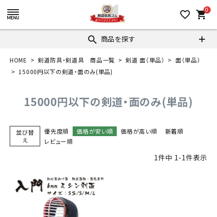
0
favorite_border
shopping_cart
商品を探す
search
HOME
剣道防具・剣道具 商品一覧
剣道 面（単品）
面（単品）
15000円以下の剣道・面のみ(単品)
15000円以下の剣道・面のみ(単品)
優先度順
価格が安い順
価格が高い順
新着順
並び替
え
レビュー順
1
件中
1
-
1
件表示