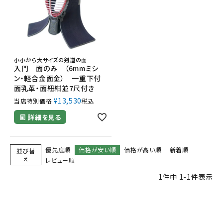
小小から大サイズの剣道の面
入門 面のみ （6mmミシ
ン・軽合金面金） 一重下付
面乳革・面紐紺並7尺付き
¥
13,530
当店特別価格
税込
詳細を見る
優先度順
価格が安い順
価格が高い順
新着順
並び替
え
レビュー順
1
件中
1
-
1
件表示