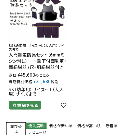
SS（幼年用）サイズ～L（大人用）サイ
ズまで
入門剣道防具セット（6mmミ
シン刺し） 一重下付面乳革・
面紐紺並7尺・胴紐紺並付き
¥
45,603
定価
のところ
¥
31,680
当店特別価格
税込
SS（幼年用）サイズ～L（大人
用）サイズまで
詳細を見る
優先度順
価格が安い順
価格が高い順
新着順
並び替
え
レビュー順