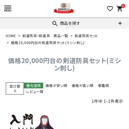
0
favorite_border
shopping_cart
商品を探す
search
HOME
剣道防具・剣道具 商品一覧
剣道防具セット
価格20,000円台の剣道防具セット(ミシン刺し)
価格20,000円台の剣道防具セット(ミシ
ン刺し)
優先度順
価格が安い順
価格が高い順
新着順
並び替
え
レビュー順
1
件中
1
-
1
件表示