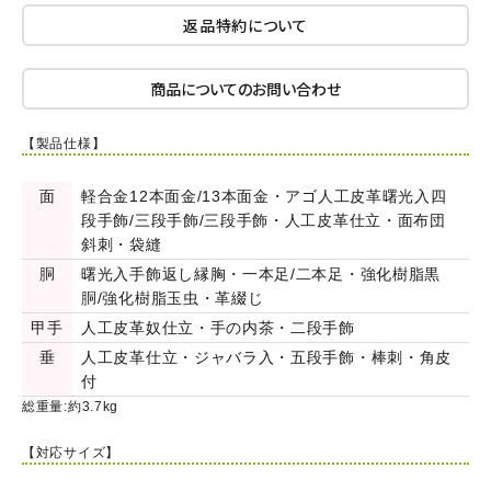
返品特約について
商品についてのお問い合わせ
【製品仕様】
面
軽合金12本面金/13本面金・アゴ人工皮革曙光入四
段手飾/三段手飾/三段手飾・人工皮革仕立・面布団
斜刺・袋縫
胴
曙光入手飾返し縁胸・一本足/二本足・強化樹脂黒
胴/強化樹脂玉虫・革綴じ
甲手
人工皮革奴仕立・手の内茶・二段手飾
垂
人工皮革仕立・ジャバラ入・五段手飾・棒刺・角皮
付
総重量:約3.7kg
【対応サイズ】