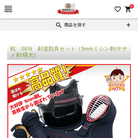
0
favorite_border
shopping_cart
商品を探す
search
戦 SEN 剣道防具セット（5mmミシン刺/ナナ
メ刺/曙光)