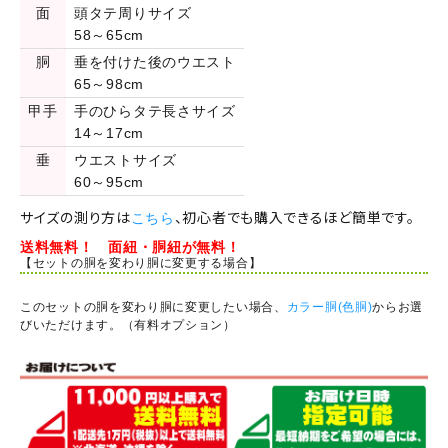
面
頭タテ周りサイズ
58～65cm
胴
垂を付けた後のウエスト
65～98cm
甲手
手のひらタテ長さサイズ
14～17cm
垂
ウエストサイズ
60～95cm
サイズの測り方は
、初心者でも購入できるほど簡単です。
こちら
送料無料！ 面紐・胴紐が無料！
【セットの胴を変わり胴に変更する場合】
このセットの胴を変わり胴に変更したい場合、
カラー胴(色胴)
からお選
びいただけます。（有料オプション）