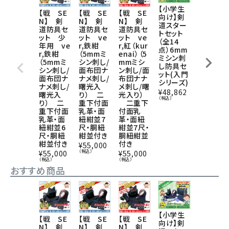
【小学生
【戦 SE
【戦 SE
【本格2
【戦 SE
向け】剣
N】 剣
N】 剣
号】剣道
N】 剣
道スター
道防具セ
道防具セ
防具セッ
道防具セ
トセット
ット ve
ット ve
ト（5mm
ット 少
（全14
r,鉄紺
r,紅（kur
ミシン刺
年用 ve
点）6mm
（5mmミ
enai）（5
し/面布
r,鉄紺
ミシン刺
シン刺し/
mmミシ
団ナナメ
（5mmミ
し防具セ
面布団ナ
ン刺し/面
刺し）
シン刺し/
ット(入門
ナメ刺し/
布団ナナ
一重下付
面布団ナ
シリーズ)
曙光入
メ刺し/曙
面乳革・
ナメ刺し/
¥
48,862
り） 二
光入り）
面紐紺並
曙光入
（税込）
重下付面
二重下
7尺・胴
り） 二
乳革・面
付面乳
紺並付き
重下付面
紐紺並7
革・面紐
乳革・面
¥
49,500
尺・胴紐
紺並7尺・
紐紺並6
（税込）
紺並付き
胴紐紺並
尺・胴紐
付き
紺並付き
¥
55,000
（税込）
¥
55,000
¥
55,000
（税込）
（税込）
おすすめ商品
【小学生
【戦 SE
【戦 SE
【本格2
【戦 SE
向け】剣
N】 剣
N】 剣
号】剣道
N】 剣