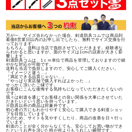
万が一、サイズ合わなかった場合、剣道防具コムでは商品到
着後8営業日以内のお申し出でしたら、無料でサイズ交換を行
っております。
もちろん、送料は当店で負担させていただきます。経験者な
らわかると思いますが、面のサイズは1cmの誤差が大きく影
響します。
剣道防具コムは、1ｃｍ単位で商品を管理しておりますので細
やかな対応が可能です。
送料も当店で負担しますので、安心してご購入ください。
『イメージと違う…』
『満足できる品質じゃない…』
『やっぱり実店舗で購入すればよかった…』
せっかく頂いたご縁です。
お客様にこんな後悔する気持ちになっていただきたくないの
です。
我々は剣道を通じてお客様との良い関係を大事にさせていた
だきたいという思いを持っています。
※防具以外の商品は対象外です。
初心者の方にもわかりやすく安心して購入できる剣道ショッ
プを目指しています。
そのため、サイトを見やすくしたり、商品の改善を日々行っ
ています。
剣道のことが全く分からなくても、安心してお買い物ができ
たというお声を頂いた時が何よりもうれしい瞬間です。