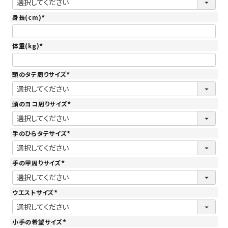
必
須
)
身長(cm)
(
必
須
)
体重(kg)
(
必
須
)
頭のタテ周りサイズ
(
必
須
)
頭のヨコ周りサイズ
(
必
須
)
手のひらタテサイズ
(
必
須
)
手の甲周りサイズ
(
必
須
)
ウエストサイズ
(
必
須
)
小手の希望サイズ