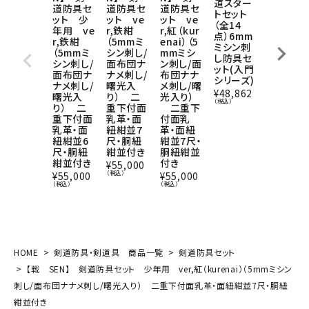
道スター
道防具セ
道防具セ
防具セッ
道防具セ
トセット
ット ve
ット ve
ト（5mm
ット 少
（全14
r,鉄紺
r,紅（kur
ミシン刺
年用 ve
点）6mm
（5mmミ
enai）（5
し/面布
r,鉄紺
ミシン刺
シン刺し/
mmミシ
団ナナメ
（5mmミ
し防具セ
面布団ナ
ン刺し/面
刺し）
シン刺し/
ット(入門
ナメ刺し/
布団ナナ
一重下付
面布団ナ
シリーズ)
曙光入
メ刺し/曙
面乳革・
ナメ刺し/
¥
48,862
り） 二
光入り）
面紐紺並
曙光入
（税込）
重下付面
二重下
7尺・胴
り） 二
乳革・面
付面乳
紺並付き
重下付面
紐紺並7
革・面紐
乳革・面
¥
49,500
尺・胴紐
紺並7尺・
紐紺並6
（税込）
紺並付き
胴紐紺並
尺・胴紐
付き
紺並付き
¥
55,000
（税込）
¥
55,000
¥
55,000
（税込）
（税込）
HOME
剣道防具・剣道具 商品一覧
剣道防具セット
【戦 SEN】 剣道防具セット 少年用 ver,紅（kurenai）（5mmミシン
刺し/面布団ナナメ刺し/曙光入り） 二重下付面乳革・面紐紺並7尺・胴紐
紺並付き