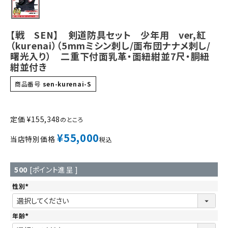
【戦 SEN】 剣道防具セット 少年用 ver,紅
（kurenai）（5mmミシン刺し/面布団ナナメ刺し/
曙光入り） 二重下付面乳革・面紐紺並7尺・胴紐
紺並付き
商品番号
sen-kurenai-S
定価
¥
155,348
のところ
¥
55,000
当店特別価格
税込
500
[ポイント進呈 ]
性別
(
必
須
)
年齢
(