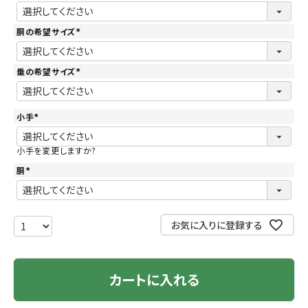
(
必
須
)
胴の希望サイズ
(
必
須
)
垂の希望サイズ
(
必
須
)
小手
(
必
須
小手を変更しますか?
)
胴
(
必
須
)
お気に入りに登録する
カートに入れる