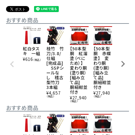
おすすめ商品
紅白タス
桂竹 竹
【50本型
【50本型
手ぬぐ
キ 一組
刀/3.8/
胴 紅溜
胴 赤蝶
い 克己
仕組
塗（べに
塗】 変
忍耐
¥
616
（税込）
[完成品]
ため）】
わり胴
¥
825
（税込
SSPシ
変わり胴
(塗り胴）
ールな
(塗り胴）
[組み立
し 稽古
[組み立
て品]
型竹刀
て品]
胴紐紺並
3本組
胴紐紺並
付き
付き
¥
4,657
¥
27,940
（税込）
（税込）
¥
27,940
（税込）
おすすめ商品