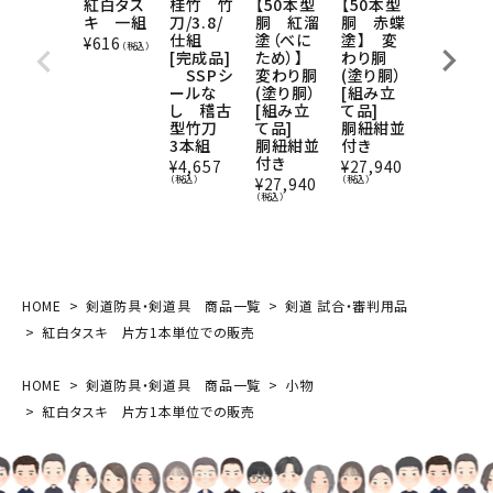
紅白タス
桂竹 竹
【50本型
【50本型
手ぬぐ
キ 一組
刀/3.8/
胴 紅溜
胴 赤蝶
い 克己
仕組
塗（べに
塗】 変
忍耐
¥
616
（税込）
[完成品]
ため）】
わり胴
¥
825
（税込
SSPシ
変わり胴
(塗り胴）
ールな
(塗り胴）
[組み立
し 稽古
[組み立
て品]
型竹刀
て品]
胴紐紺並
3本組
胴紐紺並
付き
付き
¥
4,657
¥
27,940
（税込）
（税込）
¥
27,940
（税込）
HOME
剣道防具・剣道具 商品一覧
剣道 試合・審判用品
紅白タスキ 片方1本単位での販売
HOME
剣道防具・剣道具 商品一覧
小物
紅白タスキ 片方1本単位での販売