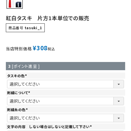
紅白タスキ 片方1本単位での販売
商品番号
tasuki_1
¥
308
当店特別価格
税込
3
[ポイント進呈 ]
タスキの色
(
必
須
)
刺繍について
(
必
須
)
刺繍糸の色
(
必
須
)
文字の内容 しない場合はしないと記載して下さい
(