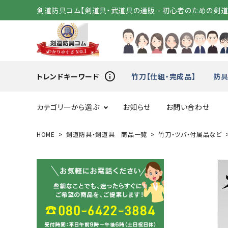
剣道防具コム【剣道具・武道具の通販 - 初心者のための剣
info_outline
トレンドキーワード
竹刀【仕組・完成品】
防具
カテゴリーから選ぶ
お知らせ
お問い合わせ
HOME
剣道防具・剣道具 商品一覧
竹刀・ツバ・付属品など
スタートセット
竹刀（
変わり胴
小手（単
剣道着
袴