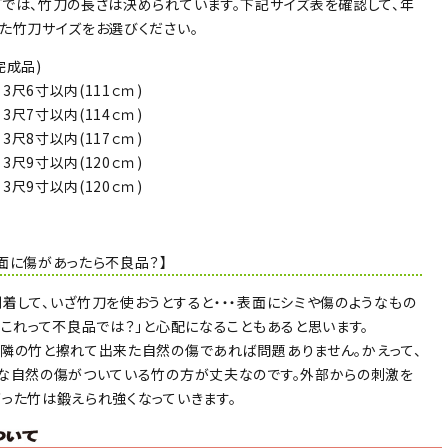
では、竹刀の長さは決められています。下記サイズ表を確認して、年
た竹刀サイズをお選びください。
完成品)
3尺6寸以内(111ｃｍ)
3尺7寸以内(114ｃｍ)
3尺8寸以内(117ｃｍ)
3尺9寸以内(120ｃｍ)
尺9寸以内(120ｃｍ)
面に傷があったら不良品？】
着して、いざ竹刀を使おうとすると・・・表面にシミや傷のようなもの
「これって不良品では？」と心配になることもあると思います。
隣の竹と擦れて出来た自然の傷であれば問題ありません。かえって、
な自然の傷がついている竹の方が丈夫なのです。外部からの刺激を
った竹は鍛えられ強くなっていきます。