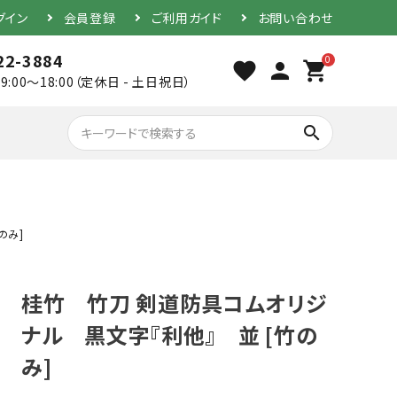
グイン
会員登録
ご利用ガイド
お問い合わせ
22-3884
0
favorite
person
shopping_cart
9:00～18:00（定休日 - 土日祝日）
search
のみ]
胴（単品）
桂竹 竹刀 剣道防具コムオリジ
防具セット
ナル 黒文字『利他』 並 [竹の
み]
素振り用竹刀