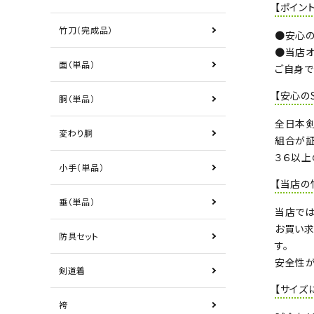
【ポイント
竹刀（完成品）
●安心の
●当店オ
面（単品）
ご自身で
【安心の
胴（単品）
全日本
変わり胴
組合が証
３６以上
小手（単品）
【当店の
垂（単品）
当店では
お買い求
防具セット
す。
安全性が
剣道着
【サイズ
袴