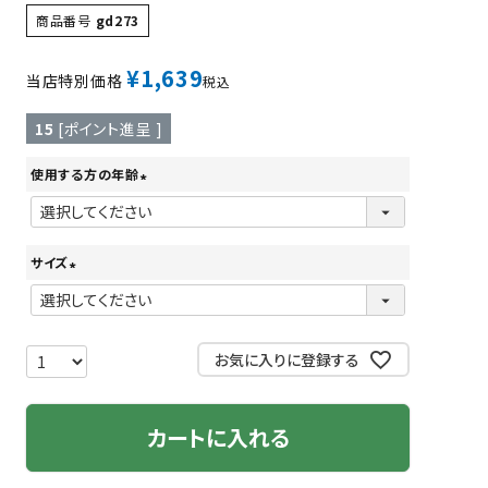
商品番号
gd273
ツバ・ツバ止め
¥
1,639
当店特別価格
税込
15
[ポイント進呈 ]
使用する方の年齢
(
必
須
サイズ
)
(
必
須
お気に入りに登録する
)
カートに入れる