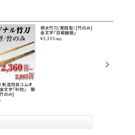
柄太竹刀/実践型/ [竹のみ]
金文字『百戦錬磨』
¥
3,333
（税込）
 剣道防具コムオ
桂竹 竹刀/3.9
金文字『利他』 胴
品] SSPシー
[竹のみ]
型竹刀 3本組
¥
6,257
）
（税込）