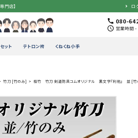
道専門店】
ロ
080-64
call
schedule
営業時間 - 
セット
テトロン袴
くねくね小手
竹刀 [竹のみ]
桂竹 竹刀 剣道防具コムオリジナル 黒文字『利他』 並 [竹
完成品）
面（単品）
品）
垂（単品）
竹のみ