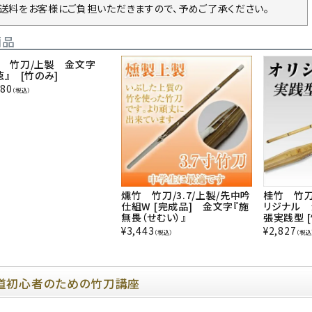
の送料をお客様にご負担いただきますので、予めご了承ください。
商品
 竹刀/上製 金文字
徳』 [竹のみ]
980
（税込）
燻竹 竹刀/3.7/上製/先中吟
桂竹 竹刀
仕組W [完成品] 金文字『施
リジナル 
無畏（せむい）』
張実践型 
¥
3,443
¥
2,827
（税込）
（税込
道初心者のための竹刀講座