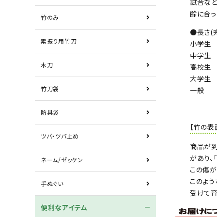
試合など
齢に合っ
竹のみ
●長さ(
素振り用竹刀
小学生 
中学生 
木刀
高校生 
大学生 
竹刀袋
一般 3
防具袋
【竹の表
ツバ・ツバ止め
商品が到
があり、
ネーム/ゼッケン
この傷が
このよう
手ぬぐい
受けて育
便利なアイテム