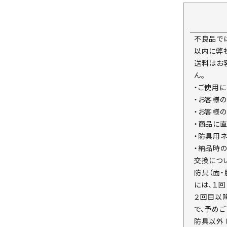
不良品で
以内に弊
送料はお
ん。
・ご使用
・お客様
・お客様
・商品に
・防具用
・納品時
交換につ
防具（面
には、１
２回目以
で、予めご
防具以外