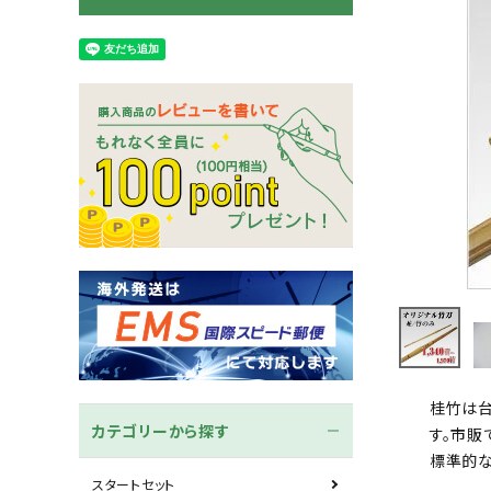
木刀
竹刀袋
ネーム/ゼッケン
手ぬぐ
桂竹は台
カテゴリーから探す
す。市販
標準的な
スタートセット