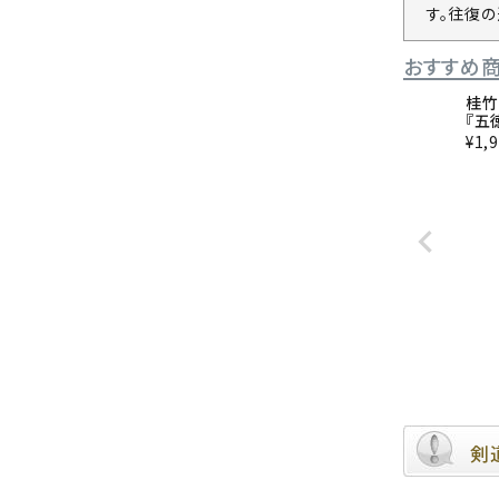
す。往復
おすすめ
桂竹
『五
¥
1,
剣