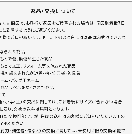
返品・交換について
はない商品で、お客様が返品をご希望される場合は、商品到着後7日
社に到着するようにご返送ください。
客様でご負担願います。 但し、下記の場合には返品はお受けできませ
になられた商品
のもとで傷、損傷が生じた商品
のもとで加工、リフォーム等を施された商品
直接刺繍をされた剣道着・袴・竹刀袋・防具袋。
ネーム・バッグ用ネーム
の商品ラベルをなくされた商品
いて
・胴・小手・垂）の交換に関しては、ご試着後にサイズが合わない場合
回に限り、交換の送料は無料となります。
降は、交換可能ですが、往復の送料はお客様にご負担いただきますの
了承ください。
（竹刀・剣道着・袴など）の交換に関しては、未使用に限り交換可能で