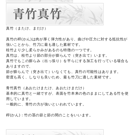
真竹（またけ、まだけ）
真竹の稈(かん)は肉が厚く弾力性があり、曲げや圧力に対する抵抗性が
強いことから、竹刀に最も適した素材です。
桂竹より少し柔らかみがあるのも特徴の一つです。
真竹は、桂竹より節の部分が膨らんで（突き出て）います。
真竹でもこの膨らみ（出っ張り）を平らにする加工を行っている場合も
ありますので、
節が膨らんで（突き出て）いなくても、真竹の可能性はあります。
密度も高く、しなりも良いため、最も竹刀に適した素材です。
青竹真竹（あおたけまたけ、あおたけまだけ）
基本的に真竹と一緒ですが、表面を竹本来の色のままにしてある竹を使
用しています。
一般的に、青竹の方が強いといわれています。
稈(かん)：竹の茎の節と節の間のことをいいます。