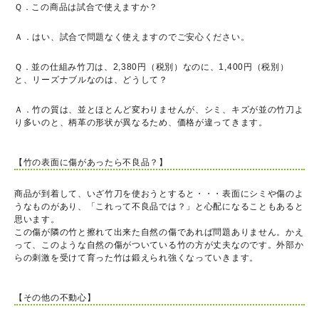
Ｑ．この商品は試合で使えますか？
Ａ．はい、試合で問題なく使えますのでご安心ください。
Ｑ．並の仕組み竹刀は、2,380円（税別）なのに、1,400円（税別）
と、リーズナブルなのは、どうして？
Ａ．竹の質は、並とほとんど変わりませんが、シミ、キズが並の竹刀よ
り多いのと、柄革の形状が異なるため、価格が違ってきます。
【竹の表面に傷があったら不良品？】
商品が到着して、いざ竹刀を使おうとすると・・・表面にシミや傷のよ
うなものがあり、「これって不良品では？」と心配になることもあると
思います。
この傷が隣の竹と擦れて出来た自然の傷であれば問題ありません。かえ
って、このような自然の傷がついている竹の方が丈夫なのです。外部か
らの刺激を受けて育った竹は鍛えられ強くなっていきます。
【その他の不動心】