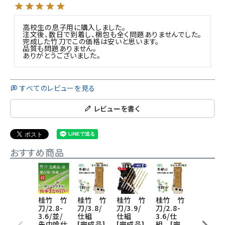
高校生の息子用に購入しました。

注文後、数日で到着し、梱包も全く問題ありませんでした。

完成した竹刀でこの価格は安いと思います。

品質も問題ありません。

すべてのレビューを見る
レビューを書く
おすすめ商品
桂竹 竹
桂竹 竹
桂竹 竹
桂竹 竹
桂竹 竹
刀/2.8-
刀/3.8/
刀/3.9/
刀/2.8-
刀/3.8/
3.6/並/
仕組
仕組
3.6/仕
仕組
先中吟仕
[完成品]
[完成品]
組 [完
[完成品]