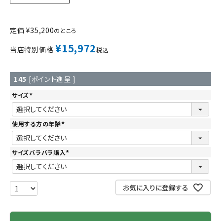
定価
¥
35,200
のところ
¥
15,972
当店特別価格
税込
145
[ポイント進呈 ]
サイズ
(
必
須
)
使用する方の年齢
(
必
須
)
サイズバラバラ購入
(
必
須
)
お気に入りに登録する