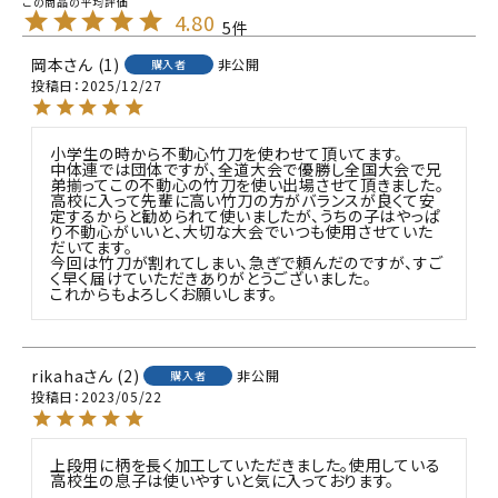
4.80
5
岡本
1
非公開
購入者
投稿日
2025/12/27
小学生の時から不動心竹刀を使わせて頂いてます。

中体連では団体ですが、全道大会で優勝し全国大会で兄
弟揃ってこの不動心の竹刀を使い出場させて頂きました。

高校に入って先輩に高い竹刀の方がバランスが良くて安
定するからと勧められて使いましたが、うちの子はやっぱ
り不動心がいいと、大切な大会でいつも使用させていた
だいてます。

今回は竹刀が割れてしまい、急ぎで頼んだのですが、すご
く早く届けていただきありがとうございました。

これからもよろしくお願いします。
rikaha
2
非公開
購入者
投稿日
2023/05/22
上段用に柄を長く加工していただきました。使用している
高校生の息子は使いやすいと気に入っております。