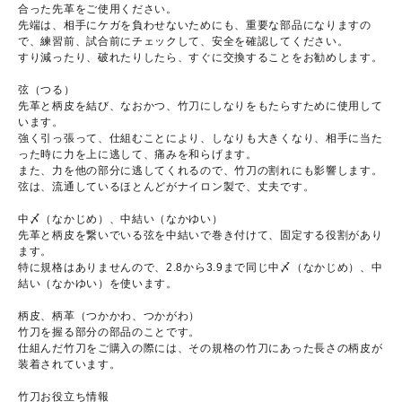
合った先革をご使用ください。
先端は、相手にケガを負わせないためにも、重要な部品になりますの
で、練習前、試合前にチェックして、安全を確認してください。
すり減ったり、破れたりしたら、すぐに交換することをお勧めします。
弦（つる）
先革と柄皮を結び、なおかつ、竹刀にしなりをもたらすために使用して
います。
強く引っ張って、仕組むことにより、しなりも大きくなり、相手に当た
った時に力を上に逃して、痛みを和らげます。
また、力を他の部分に逃してくれるので、竹刀の割れにも影響します。
弦は、流通しているほとんどがナイロン製で、丈夫です。
中〆（なかじめ）、中結い（なかゆい）
先革と柄皮を繋いでいる弦を中結いで巻き付けて、固定する役割があり
ます。
特に規格はありませんので、2.8から3.9まで同じ中〆（なかじめ）、中
結い（なかゆい）を使います。
柄皮、柄革（つかかわ、つかがわ）
竹刀を握る部分の部品のことです。
仕組んだ竹刀をご購入の際には、その規格の竹刀にあった長さの柄皮が
装着されています。
竹刀お役立ち情報