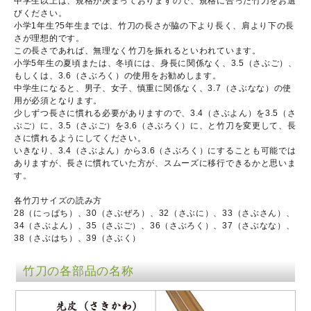
中学生以上は、規格が決まっておりますので、規格に合った竹刀をお選
びください。
小学1年生?5年生までは、竹刀の長さが脇の下より長く、肩より下の長
さが理想的です。
この長さであれば、無理なく竹刀を振れるといわれています。
小学5年生の夏頃または、冬頃には、身長に関係なく、3.5（さぶご）、
もしくは、3.6（さぶろく）の使用をお勧めします。
中学生になると、男子、女子、慎重に関係なく、3.7（さぶなな）の使
用が必須となります。
少しずつ長さに慣れる必要がありますので、3.4（さぶよん）を3.5（さ
ぶご）に、3.5（さぶご）を3.6（さぶろく）に、と竹刀を変更して、長
さに慣れるようにしてください。
いきなり、3.4（さぶよん）から3.6（さぶろく）にすることも可能では
ありますが、長さに慣れていた方が、スムーズに移行できるかと思いま
す。
各竹刀サイズの読み方
28（にっぱち）、30（さぶぜろ）、32（さぶに）、33（さぶさん）、
34（さぶよん）、35（さぶご）、36（さぶろく）、37（さぶなな）、
38（さぶはち）、39（さぶく）
竹刀の各部品の名称