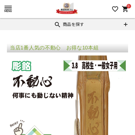
0
favorite_border
shopping_cart
商品を探す
search
当店1番人気の不動心 お得な10本組