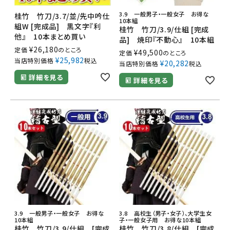
3.9 一般男子・一般女子 お得な
桂竹 竹刀/3.7/並/先中吟仕
10本組
組W [完成品] 黒文字『利
桂竹 竹刀/3.9/仕組 [完成
他』 10本まとめ買い
品] 焼印『不動心』 10本組
¥
26,180
定価
のところ
¥
49,500
定価
のところ
¥
25,982
当店特別価格
税込
¥
20,282
当店特別価格
税込
詳細を見る
詳細を見る
3.9 一般男子・一般女子 お得な
3.8 高校生（男子・女子）、大学生女
10本組
子・一般女子用 お得な10本組
桂竹 竹刀/3.9/仕組 [完成
桂竹 竹刀/3.8/仕組 [完成