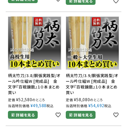
詳細を見る
柄太竹刀/3.8/胴張実践型/オ
柄太竹刀/3.9/胴張実践型/オ
ール吟仕組W [完成品] 金
ール吟仕組W [完成品] 金
文字『百戦錬磨』１０本まとめ
文字『百戦錬磨』１０本まとめ
買い
買い
¥
52,580
¥
58,080
定価
のところ
定価
のところ
¥
49,588
¥
54,692
当店特別価格
税込
当店特別価格
税込
詳細を見る
詳細を見る