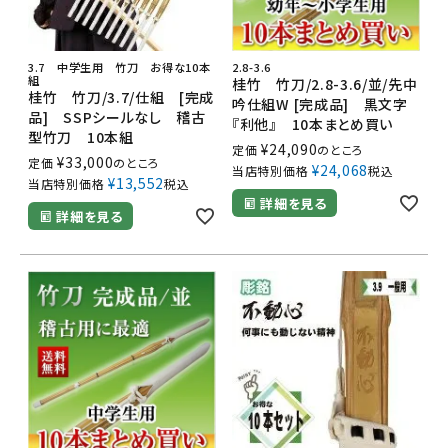
3.7 中学生用 竹刀 お得な10本
2.8-3.6
組
桂竹 竹刀/2.8-3.6/並/先中
桂竹 竹刀/3.7/仕組 [完成
吟仕組W [完成品] 黒文字
品] SSPシールなし 稽古
『利他』 10本まとめ買い
型竹刀 10本組
¥
24,090
定価
のところ
¥
33,000
定価
のところ
¥
24,068
当店特別価格
税込
¥
13,552
当店特別価格
税込
詳細を見る
詳細を見る