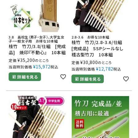
3.8 高校生（男子・女子）、大学生女
2.8-3.6 お得な10本組
子・一般女子用 お得な10本組
桂竹 竹刀/2.8-3.6/仕組
桂竹 竹刀/3.8/仕組 [完成
[完成品] SSPシールなし
品] 焼印『不動心』 10本組
稽古型竹刀 10本組
¥
35,200
定価
のところ
¥
30,800
定価
のところ
¥
15,972
当店特別価格
税込
¥
12,782
当店特別価格
税込
詳細を見る
詳細を見る