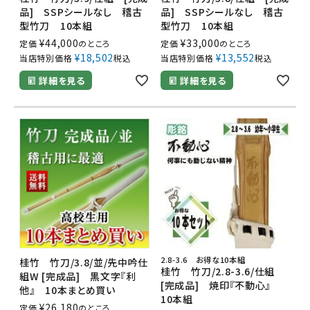
品] SSPシールなし 稽古
品] SSPシールなし 稽古
型竹刀 10本組
型竹刀 10本組
¥
44,000
¥
33,000
定価
のところ
定価
のところ
¥
18,502
¥
13,552
当店特別価格
税込
当店特別価格
税込
詳細を見る
詳細を見る
2.8-3.6 お得な10本組
桂竹 竹刀/3.8/並/先中吟仕
桂竹 竹刀/2.8-3.6/仕組
組W [完成品] 黒文字『利
[完成品] 焼印『不動心』
他』 10本まとめ買い
10本組
¥
26,180
定価
のところ