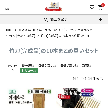
0
favorite_border
shopping_cart
商品を探す
search
HOME
剣道防具・剣道具 商品一覧
竹刀・ツバ・付属品など
竹刀 [仕組・完成品]
竹刀[完成品]の10本まとめ買いセット
竹刀[完成品]の10本まとめ買いセット
優先度順
価格が安い順
価格が高い順
新着順
並び替
え
レビュー順
16
件中
1
-
16
件表示