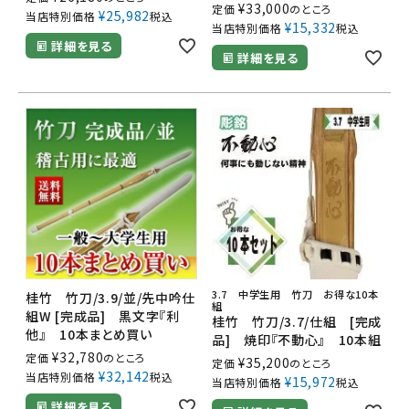
¥
33,000
定価
のところ
¥
25,982
当店特別価格
税込
¥
15,332
当店特別価格
税込
詳細を見る
詳細を見る
3.7 中学生用 竹刀 お得な10本
桂竹 竹刀/3.9/並/先中吟仕
組
組W [完成品] 黒文字『利
桂竹 竹刀/3.7/仕組 [完成
他』 10本まとめ買い
品] 焼印『不動心』 10本組
¥
32,780
定価
のところ
¥
35,200
定価
のところ
¥
32,142
当店特別価格
税込
¥
15,972
当店特別価格
税込
詳細を見る