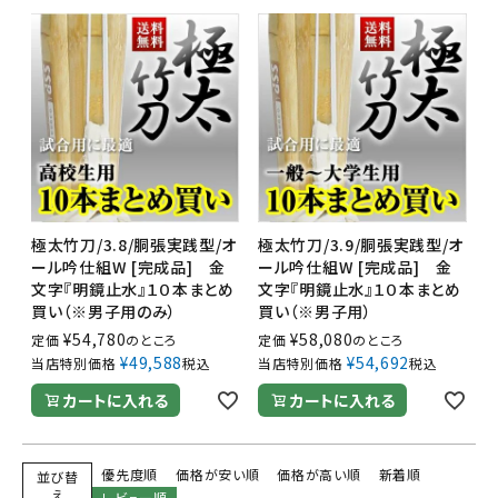
極太竹刀/3.8/胴張実践型/オ
極太竹刀/3.9/胴張実践型/オ
ール吟仕組W [完成品] 金
ール吟仕組W [完成品] 金
文字『明鏡止水』１０本まとめ
文字『明鏡止水』１０本まとめ
買い（※男子用のみ）
買い（※男子用）
¥
54,780
¥
58,080
定価
のところ
定価
のところ
¥
49,588
¥
54,692
当店特別価格
税込
当店特別価格
税込
カートに入れる
カートに入れる
優先度順
価格が安い順
価格が高い順
新着順
並び替
え
レビュー順