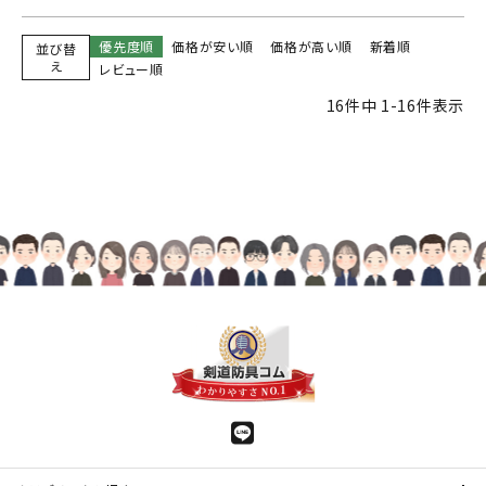
優先度順
価格が安い順
価格が高い順
新着順
並び替
え
レビュー順
16
件中
1
-
16
件表示