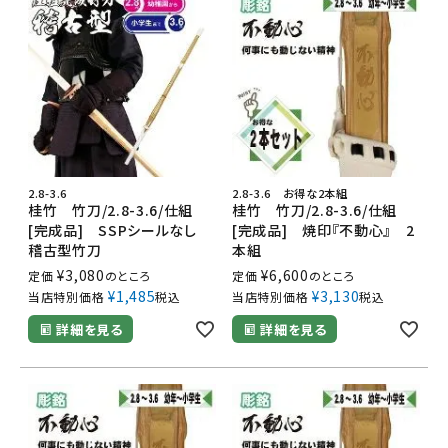
2.8-3.6
2.8-3.6 お得な2本組
桂竹 竹刀/2.8-3.6/仕組
桂竹 竹刀/2.8-3.6/仕組
[完成品] SSPシールなし
[完成品] 焼印『不動心』 2
稽古型竹刀
本組
¥
3,080
¥
6,600
定価
のところ
定価
のところ
¥
1,485
¥
3,130
当店特別価格
税込
当店特別価格
税込
詳細を見る
詳細を見る