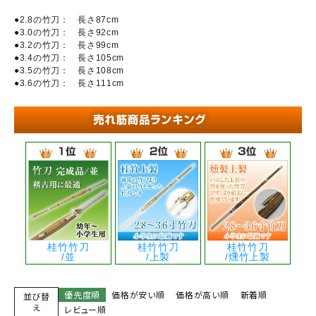
●2.8の竹刀： 長さ87cm
●3.0の竹刀： 長さ92cm
●3.2の竹刀： 長さ99cm
●3.4の竹刀： 長さ105cm
●3.5の竹刀： 長さ108cm
●3.6の竹刀： 長さ111cm
桂竹竹刀
桂竹竹刀
桂竹竹刀
/並
/上製
/燻竹上製
優先度順
価格が安い順
価格が高い順
新着順
並び替
え
レビュー順