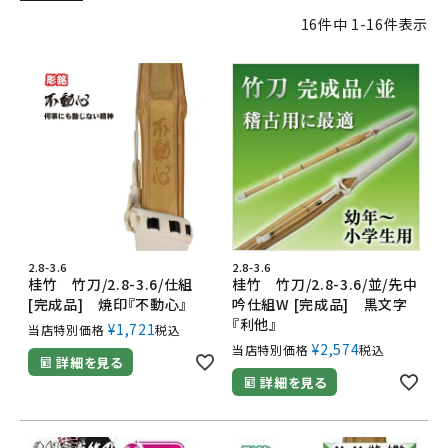
16
件中
1
-
16
件表示
2.8-3.6
2.8-3.6
桂竹 竹刀/2.8-3.6/仕組
桂竹 竹刀/2.8-3.6/並/先中
[完成品] 焼印『不動心』
吟仕組W [完成品] 黒文字
『利他』
¥
1,721
当店特別価格
税込
¥
2,574
当店特別価格
税込
詳細を見る
詳細を見る