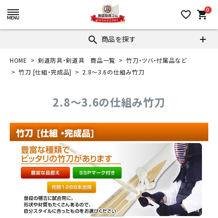
0
favorite_border
shopping_cart
商品を探す
search
HOME
剣道防具・剣道具 商品一覧
竹刀・ツバ・付属品など
竹刀 [仕組・完成品]
2.8～3.6の仕組み竹刀
2.8～3.6の仕組み竹刀