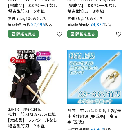
[完成品] SSPシールなし
[完成品] SSPシールなし
稽古型竹刀 5本組
稽古型竹刀 3本組
¥
15,400
¥
9,240
定価
のところ
定価
のところ
¥
7,095
¥
4,337
当店特別価格
税込
当店特別価格
税込
詳細を見る
詳細を見る
2.8-3.6 お得な2本組
桂竹 竹刀/2.8-3.6/上製/先
桂竹 竹刀/2.8-3.6/仕組
中吟仕組W [完成品] 金文
[完成品] SSPシールなし
字『五徳』
稽古型竹刀 2本組
¥
3,960
当店特別価格
税込