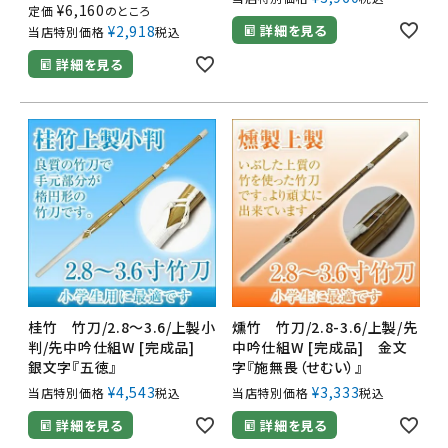
¥
6,160
定価
のところ
詳細を見る
¥
2,918
当店特別価格
税込
詳細を見る
桂竹 竹刀/2.8～3.6/上製小
燻竹 竹刀/2.8-3.6/上製/先
判/先中吟仕組W [完成品]
中吟仕組W [完成品] 金文
銀文字『五徳』
字『施無畏（せむい）』
¥
4,543
¥
3,333
当店特別価格
税込
当店特別価格
税込
詳細を見る
詳細を見る