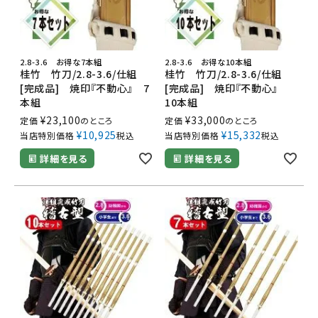
2.8-3.6 お得な7本組
2.8-3.6 お得な10本組
桂竹 竹刀/2.8-3.6/仕組
桂竹 竹刀/2.8-3.6/仕組
[完成品] 焼印『不動心』 7
[完成品] 焼印『不動心』
本組
10本組
¥
23,100
¥
33,000
定価
のところ
定価
のところ
¥
10,925
¥
15,332
当店特別価格
税込
当店特別価格
税込
詳細を見る
詳細を見る