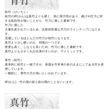
桂竹（けいちく）
桂竹の稈(かん)は真竹よりも硬く、肉に弾力性があり、曲げや圧力に対
する抵抗性が強いことから、竹刀に適した素材です。
竹刀に適した
大量生産されているため、比較的安価な竹刀のラインナップになりま
す。
流通しているほとんどの竹刀が桂竹になります。
真竹より少し硬いのも、特徴の一つです。
密度も高く、しなりも良いため、竹刀に適した素材です。
真竹よりもささくれが出来やすいのが、デメリットです。
青竹（桂竹）
基本的に桂竹と一緒ですが、表面を竹本来の色のままにしてある竹を使
用しています。
一般的に、青竹の方が強いといわれています。
稈(かん)：竹の茎の節と節の間のことをいいます。