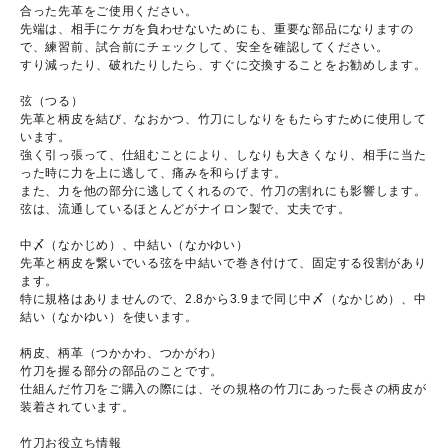
合った先革をご使用ください。
先端は、相手にケガを負わせないためにも、重要な部品になりますの
で、練習前、試合前にチェックして、安全を確認してください。
すり減ったり、破れたりしたら、すぐに交換することをお勧めします。
弦（つる）
先革と柄皮を結び、なおかつ、竹刀にしなりをもたらすために使用して
います。
強く引っ張って、仕組むことにより、しなりも大きくなり、相手に当た
った時に力を上に逃して、痛みを和らげます。
また、力を他の部分に逃してくれるので、竹刀の割れにも影響します。
弦は、流通しているほとんどがナイロン製で、丈夫です。
中〆（なかじめ）、中結い（なかゆい）
先革と柄皮を繋いでいる弦を中結いで巻き付けて、固定する役割があり
ます。
特に規格はありませんので、2.8から3.9まで同じ中〆（なかじめ）、中
結い（なかゆい）を使います。
柄皮、柄革（つかかわ、つかがわ）
竹刀を握る部分の部品のことです。
仕組んだ竹刀をご購入の際には、その規格の竹刀にあった長さの柄皮が
装着されています。
竹刀お役立ち情報