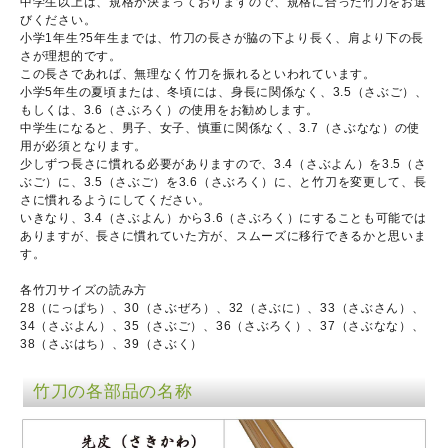
中学生以上は、規格が決まっておりますので、規格に合った竹刀をお選
びください。
小学1年生?5年生までは、竹刀の長さが脇の下より長く、肩より下の長
さが理想的です。
この長さであれば、無理なく竹刀を振れるといわれています。
小学5年生の夏頃または、冬頃には、身長に関係なく、3.5（さぶご）、
もしくは、3.6（さぶろく）の使用をお勧めします。
中学生になると、男子、女子、慎重に関係なく、3.7（さぶなな）の使
用が必須となります。
少しずつ長さに慣れる必要がありますので、3.4（さぶよん）を3.5（さ
ぶご）に、3.5（さぶご）を3.6（さぶろく）に、と竹刀を変更して、長
さに慣れるようにしてください。
いきなり、3.4（さぶよん）から3.6（さぶろく）にすることも可能では
ありますが、長さに慣れていた方が、スムーズに移行できるかと思いま
す。
各竹刀サイズの読み方
28（にっぱち）、30（さぶぜろ）、32（さぶに）、33（さぶさん）、
34（さぶよん）、35（さぶご）、36（さぶろく）、37（さぶなな）、
38（さぶはち）、39（さぶく）
竹刀の各部品の名称