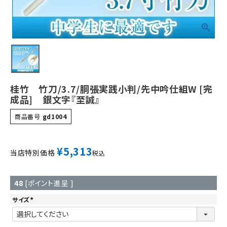
桂竹 竹刀/3.7/胴張実践小判/先中吟仕組W [完
成品] 銀文字『至誠』
商品番号
gd1004
¥
5,313
当店特別価格
税込
48
[ポイント進呈 ]
サイズ
(
必
須
)