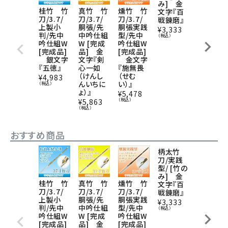
み] 金
桂竹 竹
真竹 竹
燻竹 竹
青竹 竹
文字『百
刀/3.7/
刀/3.7/
刀/3.7/
刀/3.9/
戦錬磨』
上製小
胴張/先
胴張実践
胴張実践
¥
3,333
判/先中
中吟仕組
型/先中
型/先中
（税込）
吟仕組W
W [完成
吟仕組W
吟仕組W
[完成品]
品] 金
[完成品]
[完成品]
銀文字
文字『剣
金文字
金文字
『五徳』
心一如
『施無畏
『五常五
（けんし
（せむ
輪（ごじょ
¥
4,983
んいちに
い）』
うごり
（税込）
ょ）』
ん）』
¥
5,478
（税込）
¥
5,863
¥
6,083
（税込）
（税込）
おすすめ商品
柄太竹
刀/実践
型/ [竹の
み] 金
桂竹 竹
真竹 竹
燻竹 竹
青竹 竹
文字『百
刀/3.7/
刀/3.7/
刀/3.7/
刀/3.9/
戦錬磨』
上製小
胴張/先
胴張実践
胴張実践
¥
3,333
判/先中
中吟仕組
型/先中
型/先中
（税込）
吟仕組W
W [完成
吟仕組W
吟仕組W
[完成品]
品] 金
[完成品]
[完成品]