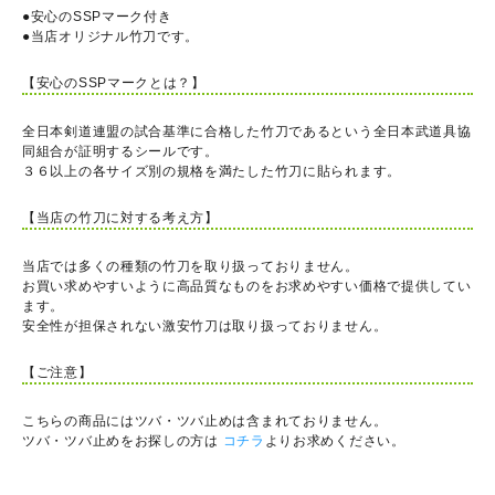
●安心のSSPマーク付き
●当店オリジナル竹刀です。
【安心のSSPマークとは？】
全日本剣道連盟の試合基準に合格した竹刀であるという全日本武道具協
同組合が証明するシールです。
３６以上の各サイズ別の規格を満たした竹刀に貼られます。
【当店の竹刀に対する考え方】
当店では多くの種類の竹刀を取り扱っておりません。
お買い求めやすいように高品質なものをお求めやすい価格で提供してい
ます。
安全性が担保されない激安竹刀は取り扱っておりません。
【ご注意】
こちらの商品にはツバ・ツバ止めは含まれておりません。
ツバ・ツバ止めをお探しの方は
コチラ
よりお求めください。