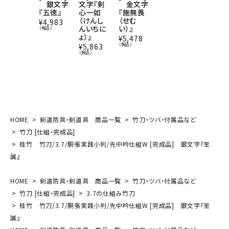
銀文字
文字『剣
金文字
金文字
『五徳』
心一如
『施無畏
『五常五
（けんし
（せむ
輪（ごじょ
¥
4,983
んいちに
い）』
うごり
（税込）
ょ）』
ん）』
¥
5,478
（税込）
¥
5,863
¥
6,083
（税込）
（税込）
HOME
剣道防具・剣道具 商品一覧
竹刀・ツバ・付属品など
竹刀 [仕組・完成品]
桂竹 竹刀/3.7/胴張実践小判/先中吟仕組W [完成品] 銀文字『至
誠』
HOME
剣道防具・剣道具 商品一覧
竹刀・ツバ・付属品など
竹刀 [仕組・完成品]
3.7の仕組み竹刀
桂竹 竹刀/3.7/胴張実践小判/先中吟仕組W [完成品] 銀文字『至
誠』