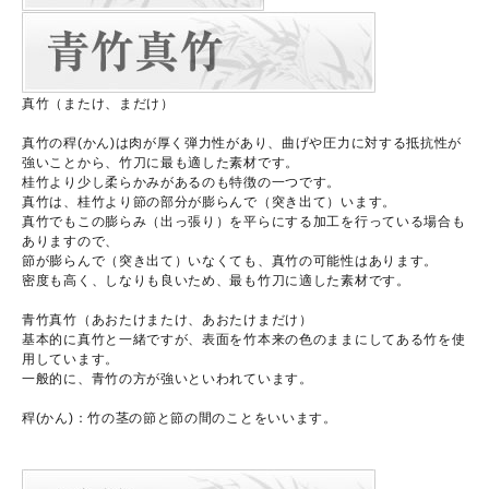
真竹（またけ、まだけ）
真竹の稈(かん)は肉が厚く弾力性があり、曲げや圧力に対する抵抗性が
強いことから、竹刀に最も適した素材です。
桂竹より少し柔らかみがあるのも特徴の一つです。
真竹は、桂竹より節の部分が膨らんで（突き出て）います。
真竹でもこの膨らみ（出っ張り）を平らにする加工を行っている場合も
ありますので、
節が膨らんで（突き出て）いなくても、真竹の可能性はあります。
密度も高く、しなりも良いため、最も竹刀に適した素材です。
青竹真竹（あおたけまたけ、あおたけまだけ）
基本的に真竹と一緒ですが、表面を竹本来の色のままにしてある竹を使
用しています。
一般的に、青竹の方が強いといわれています。
稈(かん)：竹の茎の節と節の間のことをいいます。