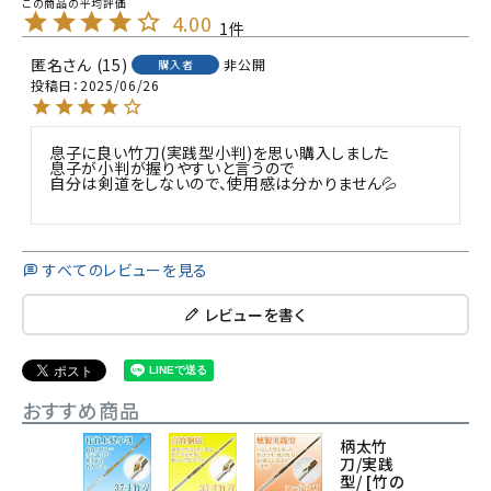
4.00
1
匿名
15
非公開
購入者
投稿日
2025/06/26
息子に良い竹刀(実践型小判)を思い購入しました

息子が小判が握りやすいと言うので

自分は剣道をしないので、使用感は分かりません💦

すべてのレビューを見る
レビューを書く
おすすめ商品
柄太竹
刀/実践
型/ [竹の