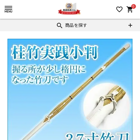
0
favorite_border
shopping_cart
商品を探す
search