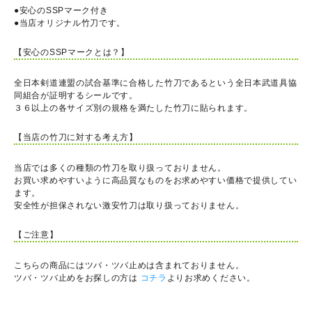
●安心のSSPマーク付き
●当店オリジナル竹刀です。
【安心のSSPマークとは？】
全日本剣道連盟の試合基準に合格した竹刀であるという全日本武道具協
同組合が証明するシールです。
３６以上の各サイズ別の規格を満たした竹刀に貼られます。
【当店の竹刀に対する考え方】
当店では多くの種類の竹刀を取り扱っておりません。
お買い求めやすいように高品質なものをお求めやすい価格で提供してい
ます。
安全性が担保されない激安竹刀は取り扱っておりません。
【ご注意】
こちらの商品にはツバ・ツバ止めは含まれておりません。
ツバ・ツバ止めをお探しの方は
コチラ
よりお求めください。