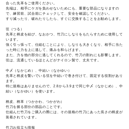
合った先革をご使用ください。
先端は、相手にケガを負わせないためにも、重要な部品になりますの
で、練習前、試合前にチェックして、安全を確認してください。
すり減ったり、破れたりしたら、すぐに交換することをお勧めします。
弦（つる）
先革と柄皮を結び、なおかつ、竹刀にしなりをもたらすために使用して
います。
強く引っ張って、仕組むことにより、しなりも大きくなり、相手に当た
った時に力を上に逃して、痛みを和らげます。
また、力を他の部分に逃してくれるので、竹刀の割れにも影響します。
弦は、流通しているほとんどがナイロン製で、丈夫です。
中〆（なかじめ）、中結い（なかゆい）
先革と柄皮を繋いでいる弦を中結いで巻き付けて、固定する役割があり
ます。
特に規格はありませんので、2.8から3.9まで同じ中〆（なかじめ）、中
結い（なかゆい）を使います。
柄皮、柄革（つかかわ、つかがわ）
竹刀を握る部分の部品のことです。
仕組んだ竹刀をご購入の際には、その規格の竹刀にあった長さの柄皮が
装着されています。
竹刀お役立ち情報