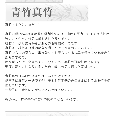
真竹（またけ、まだけ）
真竹の稈(かん)は肉が厚く弾力性があり、曲げや圧力に対する抵抗性が
強いことから、竹刀に最も適した素材です。
桂竹より少し柔らかみがあるのも特徴の一つです。
真竹は、桂竹より節の部分が膨らんで（突き出て）います。
真竹でもこの膨らみ（出っ張り）を平らにする加工を行っている場合も
ありますので、
節が膨らんで（突き出て）いなくても、真竹の可能性はあります。
密度も高く、しなりも良いため、最も竹刀に適した素材です。
青竹真竹（あおたけまたけ、あおたけまだけ）
基本的に真竹と一緒ですが、表面を竹本来の色のままにしてある竹を使
用しています。
一般的に、青竹の方が強いといわれています。
稈(かん)：竹の茎の節と節の間のことをいいます。