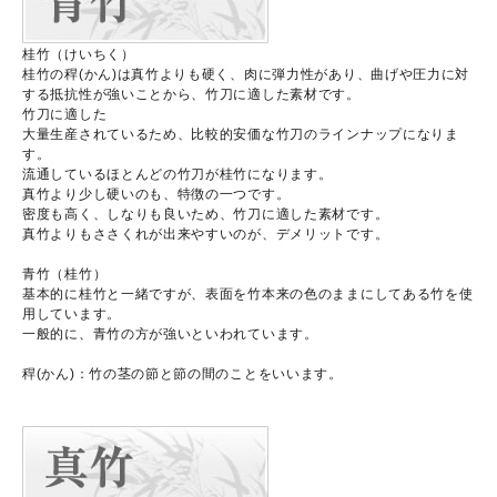
桂竹（けいちく）
桂竹の稈(かん)は真竹よりも硬く、肉に弾力性があり、曲げや圧力に対
する抵抗性が強いことから、竹刀に適した素材です。
竹刀に適した
大量生産されているため、比較的安価な竹刀のラインナップになりま
す。
流通しているほとんどの竹刀が桂竹になります。
真竹より少し硬いのも、特徴の一つです。
密度も高く、しなりも良いため、竹刀に適した素材です。
真竹よりもささくれが出来やすいのが、デメリットです。
青竹（桂竹）
基本的に桂竹と一緒ですが、表面を竹本来の色のままにしてある竹を使
用しています。
一般的に、青竹の方が強いといわれています。
稈(かん)：竹の茎の節と節の間のことをいいます。