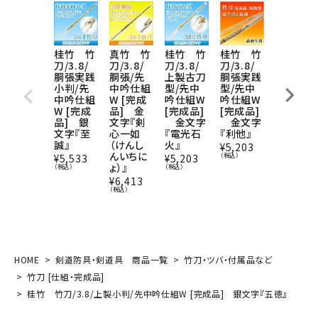
桂竹 竹
真竹 竹
桂竹 竹
桂竹 竹
桂竹 竹
刀/3.8/
刀/3.8/
刀/3.8/
刀/3.8/
刀/3.8/
胴張実践
胴張/先
上製古刀
胴張実践
上製/先
小判/先
中吟仕組
型/先中
型/先中
中吟仕組
中吟仕組
W [完成
吟仕組W
吟仕組W
W [完成
W [完成
品] 金
[完成品]
[完成品]
品] 金
品] 銀
文字『剣
金文字
金文字
文字『五
文字『至
心一如
『電光石
『利他』
徳』
誠』
（けんし
火』
¥
5,203
¥
4,114
んいちに
（税込）
（税込）
¥
5,533
¥
5,203
ょ）』
（税込）
（税込）
¥
6,413
（税込）
HOME
剣道防具・剣道具 商品一覧
竹刀・ツバ・付属品など
竹刀 [仕組・完成品]
桂竹 竹刀/3.8/上製小判/先中吟仕組W [完成品] 銀文字『五徳』