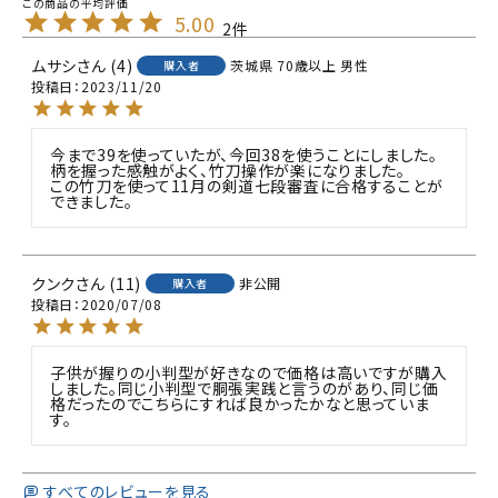
5.00
2
ムサシ
4
茨城県
70歳以上
男性
購入者
投稿日
2023/11/20
今まで39を使っていたが、今回38を使うことにしました。
柄を握った感触がよく、竹刀操作が楽になりました。

この竹刀を使って11月の剣道七段審査に合格することが
できました。
クンク
11
非公開
購入者
投稿日
2020/07/08
子供が握りの小判型が好きなので価格は高いですが購入
しました。同じ小判型で胴張実践と言うのがあり、同じ価
格だったのでこちらにすれば良かったかなと思っていま
す。
すべてのレビューを見る