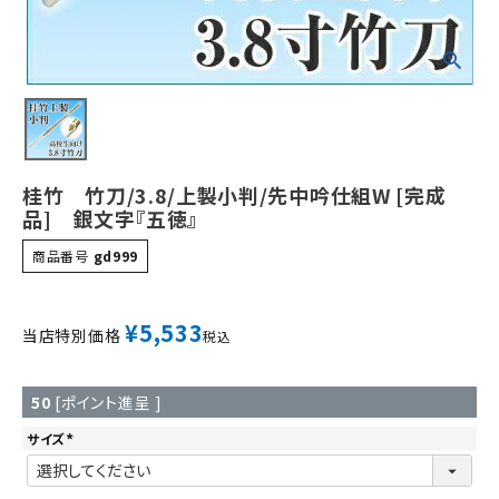
桂竹 竹刀/3.8/上製小判/先中吟仕組W [完成
品] 銀文字『五徳』
商品番号
gd999
¥
5,533
当店特別価格
税込
50
[ポイント進呈 ]
サイズ
(
必
須
)