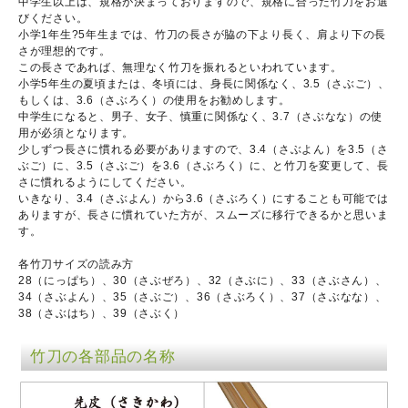
中学生以上は、規格が決まっておりますので、規格に合った竹刀をお選
びください。
小学1年生?5年生までは、竹刀の長さが脇の下より長く、肩より下の長
さが理想的です。
この長さであれば、無理なく竹刀を振れるといわれています。
小学5年生の夏頃または、冬頃には、身長に関係なく、3.5（さぶご）、
もしくは、3.6（さぶろく）の使用をお勧めします。
中学生になると、男子、女子、慎重に関係なく、3.7（さぶなな）の使
用が必須となります。
少しずつ長さに慣れる必要がありますので、3.4（さぶよん）を3.5（さ
ぶご）に、3.5（さぶご）を3.6（さぶろく）に、と竹刀を変更して、長
さに慣れるようにしてください。
いきなり、3.4（さぶよん）から3.6（さぶろく）にすることも可能では
ありますが、長さに慣れていた方が、スムーズに移行できるかと思いま
す。
各竹刀サイズの読み方
28（にっぱち）、30（さぶぜろ）、32（さぶに）、33（さぶさん）、
34（さぶよん）、35（さぶご）、36（さぶろく）、37（さぶなな）、
38（さぶはち）、39（さぶく）
竹刀の各部品の名称