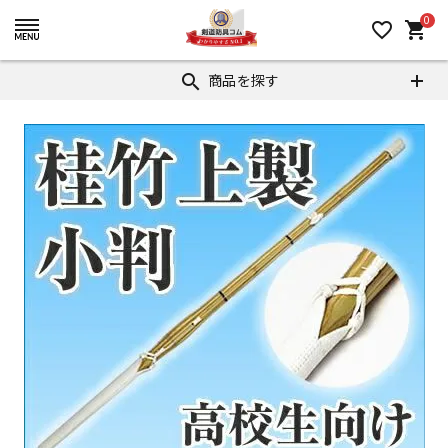
0
favorite_border
shopping_cart
商品を探す
search