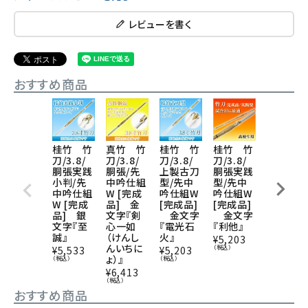
レビューを書く
おすすめ商品
桂竹 竹
真竹 竹
桂竹 竹
桂竹 竹
桂竹 竹
刀/3.8/
刀/3.8/
刀/3.8/
刀/3.8/
刀/3.8/
胴張実践
胴張/先
上製古刀
胴張実践
上製/先
小判/先
中吟仕組
型/先中
型/先中
中吟仕組
中吟仕組
W [完成
吟仕組W
吟仕組W
W [完成
W [完成
品] 金
[完成品]
[完成品]
品] 金
品] 銀
文字『剣
金文字
金文字
文字『五
文字『至
心一如
『電光石
『利他』
徳』
誠』
（けんし
火』
¥
5,203
¥
4,114
んいちに
（税込）
（税込）
¥
5,533
¥
5,203
ょ）』
（税込）
（税込）
¥
6,413
（税込）
おすすめ商品