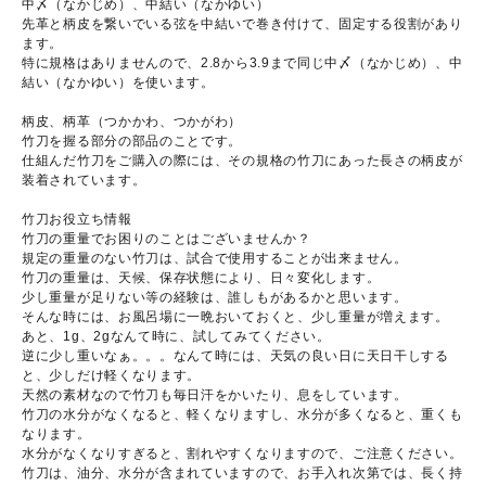
中〆（なかじめ）、中結い（なかゆい）
先革と柄皮を繋いでいる弦を中結いで巻き付けて、固定する役割があり
ます。
特に規格はありませんので、2.8から3.9まで同じ中〆（なかじめ）、中
結い（なかゆい）を使います。
柄皮、柄革（つかかわ、つかがわ）
竹刀を握る部分の部品のことです。
仕組んだ竹刀をご購入の際には、その規格の竹刀にあった長さの柄皮が
装着されています。
竹刀お役立ち情報
竹刀の重量でお困りのことはございませんか？
規定の重量のない竹刀は、試合で使用することが出来ません。
竹刀の重量は、天候、保存状態により、日々変化します。
少し重量が足りない等の経験は、誰しもがあるかと思います。
そんな時には、お風呂場に一晩おいておくと、少し重量が増えます。
あと、1g、2gなんて時に、試してみてください。
逆に少し重いなぁ。。。なんて時には、天気の良い日に天日干しする
と、少しだけ軽くなります。
天然の素材なので竹刀も毎日汗をかいたり、息をしています。
竹刀の水分がなくなると、軽くなりますし、水分が多くなると、重くも
なります。
水分がなくなりすぎると、割れやすくなりますので、ご注意ください。
竹刀は、油分、水分が含まれていますので、お手入れ次第では、長く持