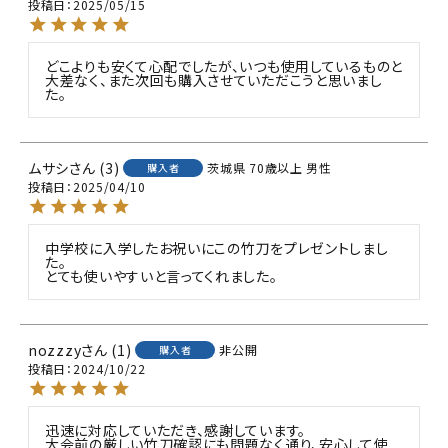
投稿日
2025/05/15
どこよりも安くて心配でしたが、いつも使用しているものと
大差なく、また次回も購入させていただこうと思いまし
た。
ムサシ
3
茨城県
70歳以上
男性
購入者
投稿日
2025/04/10
中学校に入学したお祝いにこの竹刀をプレゼントしまし
た。

とても使いやすいと言ってくれました。
nozzzy
1
非公開
購入者
投稿日
2024/10/22
迅速に対応していただき、感謝しています。

大会前の厳しい竹刀確認にも問題なく通り、安心して使