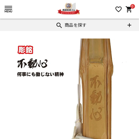
0
favorite_border
shopping_cart
商品を探す
search