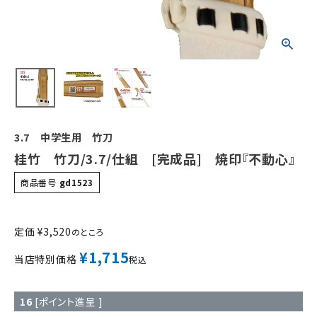
3.7 中学生用 竹刀
桂竹 竹刀/3.7/仕組 [完成品] 焼印『不動心』
商品番号
gd1523
定価
¥
3,520
のところ
¥
1,715
当店特別価格
税込
16
[ポイント進呈 ]