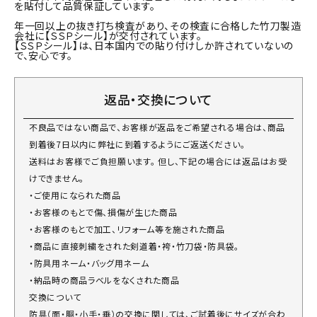
を貼付して品質保証しています。
年一回以上の抜き打ち検査があり、その検査に合格した竹刀製造
会社に【ＳＳＰシール】が交付されています。
【ＳＳＰシール】は、日本国内での貼り付けしか許されていないの
で、安心です。
返品・交換について
不良品ではない商品で、お客様が返品をご希望される場合は、商品
到着後7日以内に弊社に到着するようにご返送ください。
送料はお客様でご負担願います。 但し、下記の場合には返品はお受
けできません。
・ご使用になられた商品
・お客様のもとで傷、損傷が生じた商品
・お客様のもとで加工、リフォーム等を施された商品
・商品に直接刺繍をされた剣道着・袴・竹刀袋・防具袋。
・防具用ネーム・バッグ用ネーム
・納品時の商品ラベルをなくされた商品
交換について
防具（面・胴・小手・垂）の交換に関しては、ご試着後にサイズが合わ