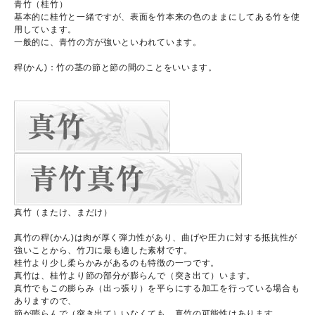
青竹（桂竹）
基本的に桂竹と一緒ですが、表面を竹本来の色のままにしてある竹を使
用しています。
一般的に、青竹の方が強いといわれています。
稈(かん)：竹の茎の節と節の間のことをいいます。
真竹（またけ、まだけ）
真竹の稈(かん)は肉が厚く弾力性があり、曲げや圧力に対する抵抗性が
強いことから、竹刀に最も適した素材です。
桂竹より少し柔らかみがあるのも特徴の一つです。
真竹は、桂竹より節の部分が膨らんで（突き出て）います。
真竹でもこの膨らみ（出っ張り）を平らにする加工を行っている場合も
ありますので、
節が膨らんで（突き出て）いなくても、真竹の可能性はあります。