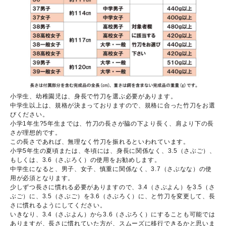
小学生、幼稚園児は、身長で竹刀を選ぶ必要があります。
中学生以上は、規格が決まっておりますので、規格に合った竹刀をお選
びください。
小学1年生?5年生までは、竹刀の長さが脇の下より長く、肩より下の長
さが理想的です。
この長さであれば、無理なく竹刀を振れるといわれています。
小学5年生の夏頃または、冬頃には、身長に関係なく、3.5（さぶご）、
もしくは、3.6（さぶろく）の使用をお勧めします。
中学生になると、男子、女子、慎重に関係なく、3.7（さぶなな）の使
用が必須となります。
少しずつ長さに慣れる必要がありますので、3.4（さぶよん）を3.5（さ
ぶご）に、3.5（さぶご）を3.6（さぶろく）に、と竹刀を変更して、長
さに慣れるようにしてください。
いきなり、3.4（さぶよん）から3.6（さぶろく）にすることも可能では
ありますが、長さに慣れていた方が、スムーズに移行できるかと思いま