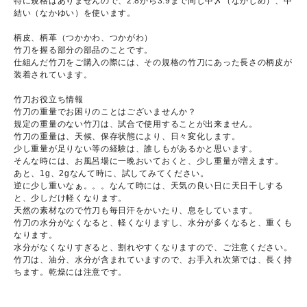
特に規格はありませんので、2.8から3.9まで同じ中〆（なかじめ）、中
結い（なかゆい）を使います。
柄皮、柄革（つかかわ、つかがわ）
竹刀を握る部分の部品のことです。
仕組んだ竹刀をご購入の際には、その規格の竹刀にあった長さの柄皮が
装着されています。
竹刀お役立ち情報
竹刀の重量でお困りのことはございませんか？
規定の重量のない竹刀は、試合で使用することが出来ません。
竹刀の重量は、天候、保存状態により、日々変化します。
少し重量が足りない等の経験は、誰しもがあるかと思います。
そんな時には、お風呂場に一晩おいておくと、少し重量が増えます。
あと、1g、2gなんて時に、試してみてください。
逆に少し重いなぁ。。。なんて時には、天気の良い日に天日干しする
と、少しだけ軽くなります。
天然の素材なので竹刀も毎日汗をかいたり、息をしています。
竹刀の水分がなくなると、軽くなりますし、水分が多くなると、重くも
なります。
水分がなくなりすぎると、割れやすくなりますので、ご注意ください。
竹刀は、油分、水分が含まれていますので、お手入れ次第では、長く持
ちます。乾燥には注意です。