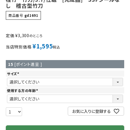
し 稽古型竹刀
商品番号
gd1691
定価
¥
3,300
のところ
¥
1,595
当店特別価格
税込
15
[ポイント進呈 ]
サイズ
(
必
須
)
使用する方の年齢
(
必
須
)
お気に入りに登録する