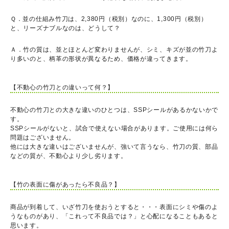
Ｑ．並の仕組み竹刀は、2,380円（税別）なのに、1,300円（税別）
と、リーズナブルなのは、どうして？
Ａ．竹の質は、並とほとんど変わりませんが、シミ、キズが並の竹刀よ
り多いのと、柄革の形状が異なるため、価格が違ってきます。
【不動心の竹刀との違いって何？】
不動心の竹刀との大きな違いのひとつは、SSPシールがあるかないかで
す。
SSPシールがないと、試合で使えない場合があります。ご使用には何ら
問題はございません。
他には大きな違いはございませんが、強いて言うなら、竹刀の質、部品
などの質が、不動心より少し劣ります。
【竹の表面に傷があったら不良品？】
商品が到着して、いざ竹刀を使おうとすると・・・表面にシミや傷のよ
うなものがあり、「これって不良品では？」と心配になることもあると
思います。