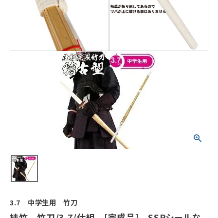
3.7 中学生用 竹刀
桂竹 竹刀/3.7/仕組 [完成品] SSPシールな