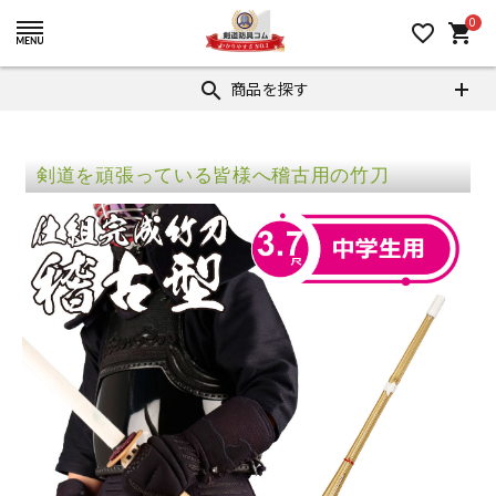
0
favorite_border
shopping_cart
商品を探す
search
剣道を頑張っている皆様へ稽古用の竹刀