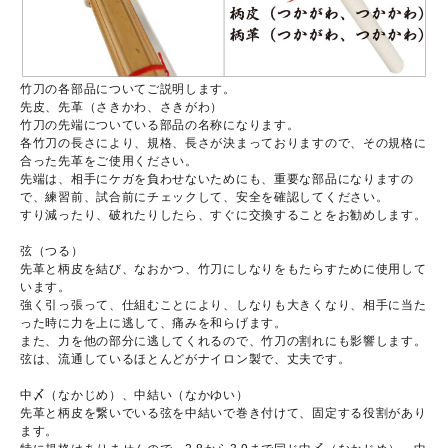
竹刀の各部品についてご説明します。
先皮、先革（さきかわ、さきがわ）
竹刀の先端についている部品の名称になります。
各竹刀の長さにより、規格、長さが決まっておりますので、その規格に
合った先革をご使用ください。
先端は、相手にケガを負わせないためにも、重要な部品になりますの
で、練習前、試合前にチェックして、安全を確認してください。
すり減ったり、破れたりしたら、すぐに交換することをお勧めします。
弦（つる）
先革と柄皮を結び、なおかつ、竹刀にしなりをもたらすために使用して
います。
強く引っ張って、仕組むことにより、しなりも大きくなり、相手に当た
った時に力を上に逃して、痛みを和らげます。
また、力を他の部分に逃してくれるので、竹刀の割れにも影響します。
弦は、流通しているほとんどがナイロン製で、丈夫です。
中〆（なかじめ）、中結い（なかゆい）
先革と柄皮を繋いでいる弦を中結いで巻き付けて、固定する役割があり
ます。