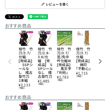
レビューを書く
おすすめ商品
桂竹 竹
桂竹 竹
桂竹 竹
桂竹 竹
桂竹 竹
刀/3.7/
刀/2.8-
刀/3.7/
刀/3.7/
刀/2.8-
仕組
3.6/仕
並/先中
仕組
3.6/仕
[完成品]
組 [完
吟仕組W
[完成品]
組 [完
SSPシ
成品] S
[完成品]
焼印
成品] S
ールな
SPシール
黒文字
『不動心』
SPシー
し 稽古
なし 稽
『利他』
なし 稽
¥
1,715
型竹刀
古型竹刀
古型竹
（税込）
¥
2,783
2本組
刀 2本
（税込）
¥
1,485
組
（税込）
¥
3,133
（税込）
¥
2,918
（税込）
おすすめ商品