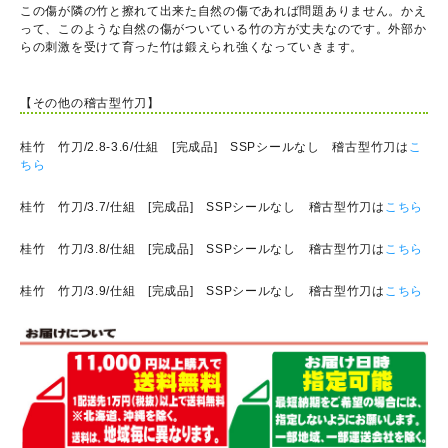
この傷が隣の竹と擦れて出来た自然の傷であれば問題ありません。かえ
って、このような自然の傷がついている竹の方が丈夫なのです。外部か
らの刺激を受けて育った竹は鍛えられ強くなっていきます。
【その他の稽古型竹刀】
桂竹 竹刀/2.8-3.6/仕組 [完成品] SSPシールなし 稽古型竹刀は
こ
ちら
桂竹 竹刀/3.7/仕組 [完成品] SSPシールなし 稽古型竹刀は
こちら
桂竹 竹刀/3.8/仕組 [完成品] SSPシールなし 稽古型竹刀は
こちら
桂竹 竹刀/3.9/仕組 [完成品] SSPシールなし 稽古型竹刀は
こちら