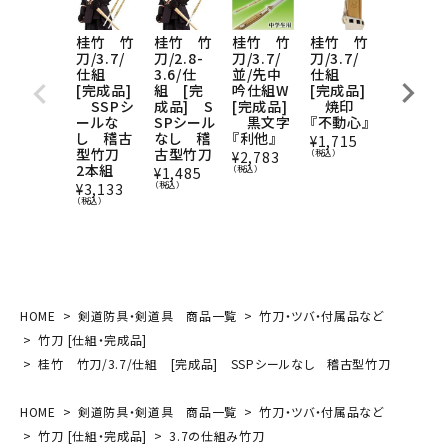
桂竹 竹
桂竹 竹
桂竹 竹
桂竹 竹
桂竹 竹
刀/3.7/
刀/2.8-
刀/3.7/
刀/3.7/
刀/2.8-
仕組
3.6/仕
並/先中
仕組
3.6/仕
[完成品]
組 [完
吟仕組W
[完成品]
組 [完
SSPシ
成品] S
[完成品]
焼印
成品] S
ールな
SPシール
黒文字
『不動心』
SPシー
し 稽古
なし 稽
『利他』
なし 稽
¥
1,715
型竹刀
古型竹刀
古型竹
（税込）
¥
2,783
2本組
刀 2本
（税込）
¥
1,485
組
（税込）
¥
3,133
（税込）
¥
2,918
（税込）
HOME
剣道防具・剣道具 商品一覧
竹刀・ツバ・付属品など
竹刀 [仕組・完成品]
桂竹 竹刀/3.7/仕組 [完成品] SSPシールなし 稽古型竹刀
HOME
剣道防具・剣道具 商品一覧
竹刀・ツバ・付属品など
竹刀 [仕組・完成品]
3.7の仕組み竹刀