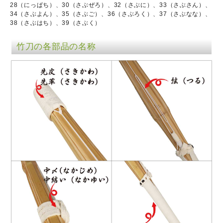
28（にっぱち）、30（さぶぜろ）、32（さぶに）、33（さぶさん）、
34（さぶよん）、35（さぶご）、36（さぶろく）、37（さぶなな）、
38（さぶはち）、39（さぶく）
竹刀の各部品の名称