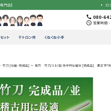
道専門店】
ロ
080-64
call
schedule
営業時間 - 
セット
テトロン袴
くねくね小手
竹刀 [仕組・完成品]
桂竹 竹刀/3.8/並/先中吟仕組W [完成品] 黒文字『
完成品）
面（単品）
品）
垂（単品）
竹のみ