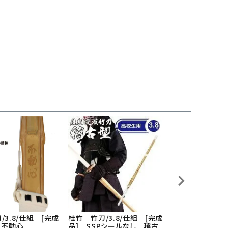
3.8/仕組 [完成
桂竹 竹刀/3.8/仕組 [完成
桂竹 竹刀/3.8
『不動心』
品] SSPシールなし 稽古
品] 焼印『不動