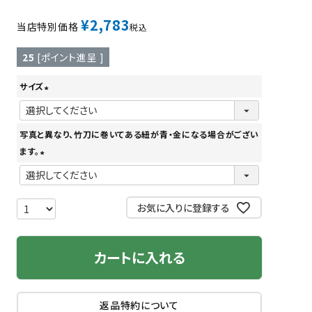
ツバ・ツバ止め
¥
2,783
当店特別価格
税込
25
[ポイント進呈 ]
サイズ
(
必
写真と異なり、竹刀に巻いてある紐が青・金になる場合がござい
須
ます。
)
(
必
須
お気に入りに登録する
)
カートに入れる
返品特約について