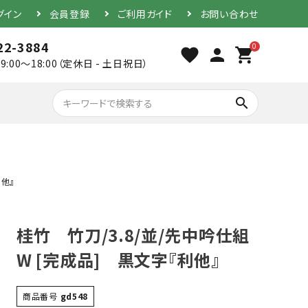
グイン
会員登録
ご利用ガイド
お問い合わせ
22-3884
0
favorite
person
shopping_cart
9:00～18:00（定休日 - 土日祝日）
search
利他』
胴（単品）
桂竹 竹刀/3.8/並/先中吟仕組
防具セット
W [完成品] 黒文字『利他』
素振り用竹刀
商品番号
gd548