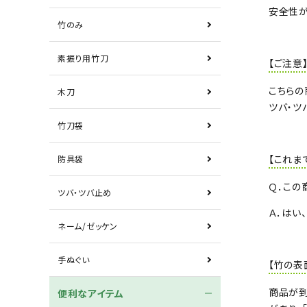
安全性が
竹のみ
素振り用竹刀
【ご注意
こちらの
木刀
ツバ・ツ
竹刀袋
【これま
防具袋
Ｑ．この
ツバ・ツバ止め
Ａ．はい
ネーム/ゼッケン
手ぬぐい
【竹の表
商品が到
便利なアイテム