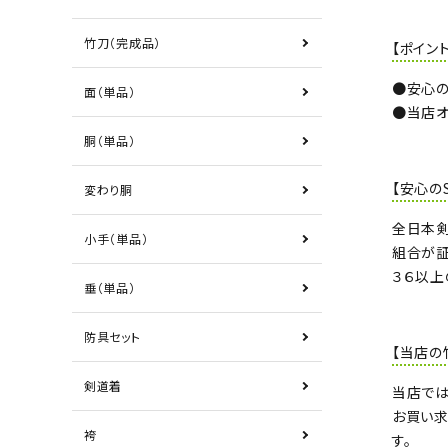
竹刀（完成品）
【ポイント
●安心の
面（単品）
●当店オ
胴（単品）
【安心の
変わり胴
全日本
小手（単品）
組合が証
３６以上
垂（単品）
防具セット
【当店の
剣道着
当店では
お買い求
袴
す。