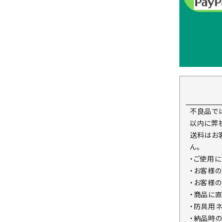
不良品で
以内に弊
送料はお
ん。
・ご使用
・お客様
・お客様
・商品に
・防具用
・納品時