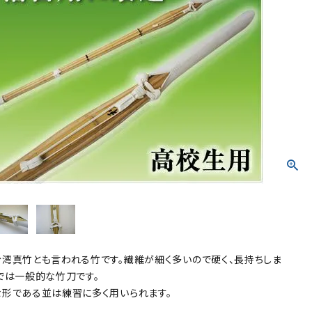
防具袋
い
湾真竹とも言われる竹です。繊維が細く多いので硬く、長持ちしま
では一般的な竹刀です。
形である並は練習に多く用いられます。