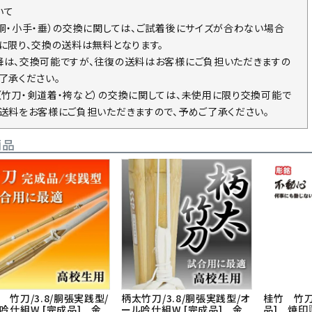
いて
・胴・小手・垂）の交換に関しては、ご試着後にサイズが合わない場合
回に限り、交換の送料は無料となります。
降は、交換可能ですが、往復の送料はお客様にご負担いただきますの
了承ください。
（竹刀・剣道着・袴など）の交換に関しては、未使用に限り交換可能で
の送料をお客様にご負担いただきますので、予めご了承ください。
商品
 竹刀/3.8/胴張実践型/
柄太竹刀/3.8/胴張実践型/オ
桂竹 竹刀/
吟仕組W [完成品] 金
ール吟仕組W [完成品] 金
品] 焼印