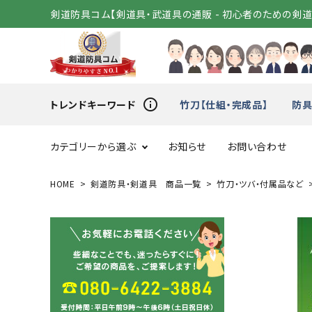
剣道防具コム【剣道具・武道具の通販 - 初心者のための剣
info_outline
トレンドキーワード
竹刀【仕組・完成品】
防具
カテゴリーから選ぶ
お知らせ
お問い合わせ
HOME
剣道防具・剣道具 商品一覧
竹刀・ツバ・付属品など
スタートセット
竹刀（
変わり胴
小手（単
剣道着
袴