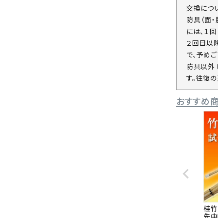
交換につ
防具（面
には、１
２回目以
で、予めご
防具以外
す。往復
おすすめ
桂竹
先中