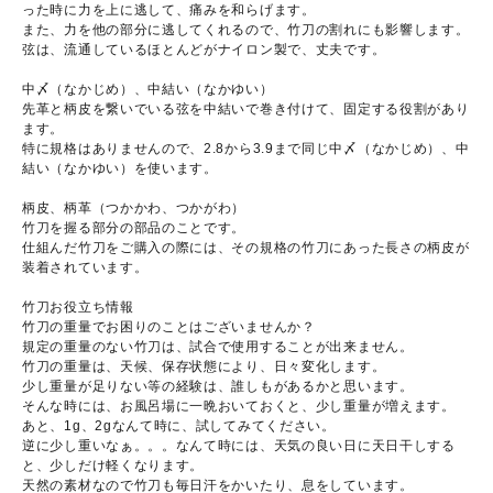
った時に力を上に逃して、痛みを和らげます。
また、力を他の部分に逃してくれるので、竹刀の割れにも影響します。
弦は、流通しているほとんどがナイロン製で、丈夫です。
中〆（なかじめ）、中結い（なかゆい）
先革と柄皮を繋いでいる弦を中結いで巻き付けて、固定する役割があり
ます。
特に規格はありませんので、2.8から3.9まで同じ中〆（なかじめ）、中
結い（なかゆい）を使います。
柄皮、柄革（つかかわ、つかがわ）
竹刀を握る部分の部品のことです。
仕組んだ竹刀をご購入の際には、その規格の竹刀にあった長さの柄皮が
装着されています。
竹刀お役立ち情報
竹刀の重量でお困りのことはございませんか？
規定の重量のない竹刀は、試合で使用することが出来ません。
竹刀の重量は、天候、保存状態により、日々変化します。
少し重量が足りない等の経験は、誰しもがあるかと思います。
そんな時には、お風呂場に一晩おいておくと、少し重量が増えます。
あと、1g、2gなんて時に、試してみてください。
逆に少し重いなぁ。。。なんて時には、天気の良い日に天日干しする
と、少しだけ軽くなります。
天然の素材なので竹刀も毎日汗をかいたり、息をしています。