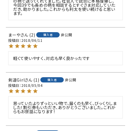
の柄で送ってくれてました。社会人で試合に本格復帰し、
今回39でも長めの柄を相談するとすぐさま対応していた
だき、助かりました。これからも利太を使い続けると思い
ます。
まーや
2
非公開
購入者
投稿日
2018/06/11
軽くて使いやすく、対応も早く良かったです
剣道Girl
1
非公開
購入者
投稿日
2018/05/04
思っていたよりずっといい物で、届くのも早く、びっくりしま
した！割引券もいただき、ありがとうございました。これか
らもお世話になります！