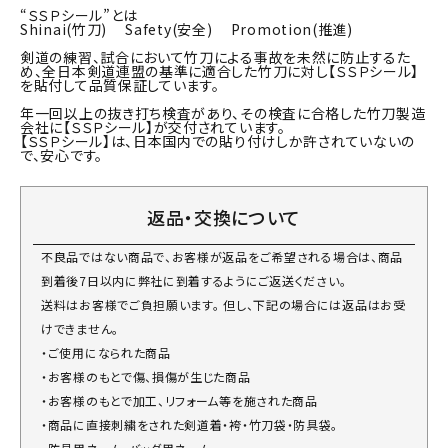
“ＳＳＰシール”とは
Shinai(竹刀) Safety(安全) Promotion(推進)
剣道の練習、試合において竹刀による事故を未然に防止するた
め、全日本剣道連盟の基準に適合した竹刀に対し【ＳＳＰシール】
を貼付して品質保証しています。
年一回以上の抜き打ち検査があり、その検査に合格した竹刀製造
会社に【ＳＳＰシール】が交付されています。
【ＳＳＰシール】は、日本国内での貼り付けしか許されていないの
で、安心です。
返品・交換について
不良品ではない商品で、お客様が返品をご希望される場合は、商品
到着後7日以内に弊社に到着するようにご返送ください。
送料はお客様でご負担願います。 但し、下記の場合には返品はお受
けできません。
・ご使用になられた商品
・お客様のもとで傷、損傷が生じた商品
・お客様のもとで加工、リフォーム等を施された商品
・商品に直接刺繍をされた剣道着・袴・竹刀袋・防具袋。