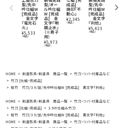
上製古刀
胴張実践
仕組 [完
胴張実践
仕組 [完
型/先中
型/オー
成品]
型/先中
成品]
吟仕組W
ル吟仕組
焼印『不
吟仕組W
焼印『不
[完成品]
W [完成
動心』
[完成品]
動心』 
金文字
品] 金
金文字
本組
¥
2,345
『電光石
文字『明
『利他』
（税込）
¥
4,420
火』
鏡止水』
（税込）
¥
5,423
（※男子
（税込）
¥
5,533
用）
（税込）
¥
5,973
（税込）
HOME
剣道防具・剣道具 商品一覧
竹刀・ツバ・付属品など
竹刀 [仕組・完成品]
桂竹 竹刀/3.9/並/先中吟仕組W [完成品] 黒文字『利他』
HOME
剣道防具・剣道具 商品一覧
竹刀・ツバ・付属品など
竹刀 [仕組・完成品]
3.9の仕組み竹刀
桂竹 竹刀/3.9/並/先中吟仕組W [完成品] 黒文字『利他』
HOME
剣道防具・剣道具 商品一覧
竹刀・ツバ・付属品など