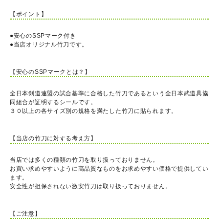
【ポイント】
●安心のSSPマーク付き
●当店オリジナル竹刀です。
【安心のSSPマークとは？】
全日本剣道連盟の試合基準に合格した竹刀であるという全日本武道具協
同組合が証明するシールです。
３０以上の各サイズ別の規格を満たした竹刀に貼られます。
【当店の竹刀に対する考え方】
当店では多くの種類の竹刀を取り扱っておりません。
お買い求めやすいように高品質なものをお求めやすい価格で提供してい
ます。
安全性が担保されない激安竹刀は取り扱っておりません。
【ご注意】