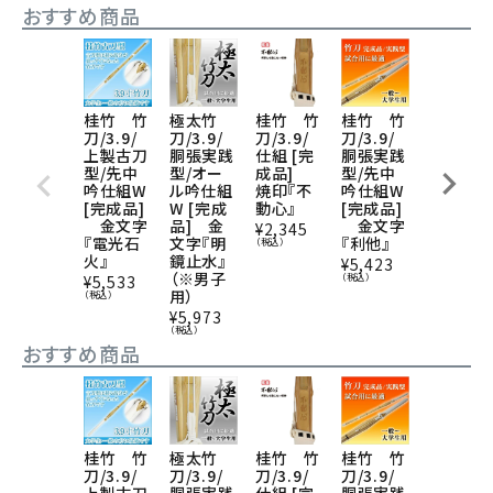
おすすめ商品
桂竹 竹
極太竹
桂竹 竹
桂竹 竹
桂竹 竹
刀/3.9/
刀/3.9/
刀/3.9/
刀/3.9/
刀/3.9/
上製古刀
胴張実践
仕組 [完
胴張実践
仕組 [完
型/先中
型/オー
成品]
型/先中
成品]
吟仕組W
ル吟仕組
焼印『不
吟仕組W
焼印『不
[完成品]
W [完成
動心』
[完成品]
動心』 
金文字
品] 金
金文字
本組
¥
2,345
『電光石
文字『明
『利他』
（税込）
¥
4,420
火』
鏡止水』
（税込）
¥
5,423
（※男子
（税込）
¥
5,533
用）
（税込）
¥
5,973
（税込）
おすすめ商品
桂竹 竹
極太竹
桂竹 竹
桂竹 竹
桂竹 竹
刀/3.9/
刀/3.9/
刀/3.9/
刀/3.9/
刀/3.9/