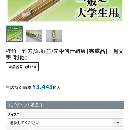
桂竹 竹刀/3.9/並/先中吟仕組W [完成品] 黒文
字『利他』
商品番号
gd550
¥
3,443
当店特別価格
税込
31
[ポイント進呈 ]
サイズ
(
必
須
)