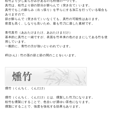
桂竹より少し柔らかみがあるのも特徴の一つです。
真竹は、桂竹より節の部分が膨らんで（突き出て）います。
真竹でもこの膨らみ（出っ張り）を平らにする加工を行っている場合も
ありますので、
節が膨らんで（突き出て）いなくても、真竹の可能性はあります。
密度も高く、しなりも良いため、最も竹刀に適した素材です。
青竹真竹（あおたけまたけ、あおたけまだけ）
基本的に真竹と一緒ですが、表面を竹本来の色のままにしてある竹を使
用しています。
一般的に、青竹の方が強いといわれています。
稈(かん)：竹の茎の節と節の間のことをいいます。
燻竹（くんちく、くんだけ）
燻竹（くんちく、くんだけ）とは、燻製した竹刀になります。
桂竹を燻製にすることで、色合いが濃ゆい茶色になります。
燻製にすることで、強度を強化する効果もあります。