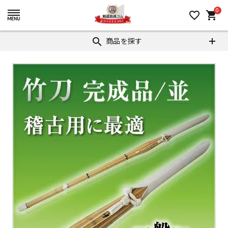
0
favorite_border
shopping_cart
商品を探す
search