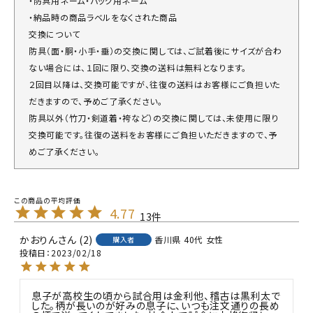
・防具用ネーム・バッグ用ネーム
・納品時の商品ラベルをなくされた商品
交換について
防具（面・胴・小手・垂）の交換に関しては、ご試着後にサイズが合わ
ない場合には、１回に限り、交換の送料は無料となります。
２回目以降は、交換可能ですが、往復の送料はお客様にご負担いた
だきますので、予めご了承ください。
防具以外（竹刀・剣道着・袴など）の交換に関しては、未使用に限り
交換可能です。往復の送料をお客様にご負担いただきますので、予
めご了承ください。
4.77
13
かおりん
2
香川県
40代
女性
購入者
投稿日
2023/02/18
息子が高校生の頃から試合用は金利他、稽古は黒利太で
した。柄が長いのが好みの息子に、いつも注文通りの長め