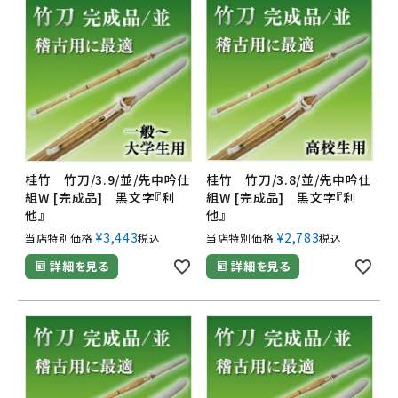
桂竹 竹刀/3.9/並/先中吟仕
桂竹 竹刀/3.8/並/先中吟仕
組W [完成品] 黒文字『利
組W [完成品] 黒文字『利
他』
他』
¥
3,443
¥
2,783
当店特別価格
税込
当店特別価格
税込
詳細を見る
詳細を見る