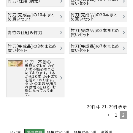
竹刀・仕組（柄太）
買いセット
竹刀[完成品]の10本まと
竹刀[完成品]の30本まと
め買いセット
め買いセット
竹刀[完成品]の2本まとめ
青竹の仕組み竹刀
買いセット
竹刀[完成品]の3本まとめ
竹刀[完成品]の7本まとめ
買いセット
買いセット
竹刀 不動心
当店人気No1の竹
刀の不動心をまと
めております。 １本
から１０本セットまで
を揃えております。
セットの本数が増え
れば増えるほど、お
得になっておりま
す。
29
件中
21
-
29
件表示
1
2
優先度順
価格が安い順
価格が高い順
新着順
並び替