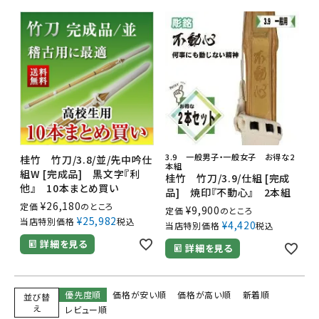
3.9 一般男子・一般女子 お得な2
桂竹 竹刀/3.8/並/先中吟仕
本組
組W [完成品] 黒文字『利
桂竹 竹刀/3.9/仕組 [完成
他』 10本まとめ買い
品] 焼印『不動心』 2本組
¥
26,180
定価
のところ
¥
9,900
定価
のところ
¥
25,982
当店特別価格
税込
¥
4,420
当店特別価格
税込
詳細を見る
詳細を見る
優先度順
価格が安い順
価格が高い順
新着順
並び替
え
レビュー順