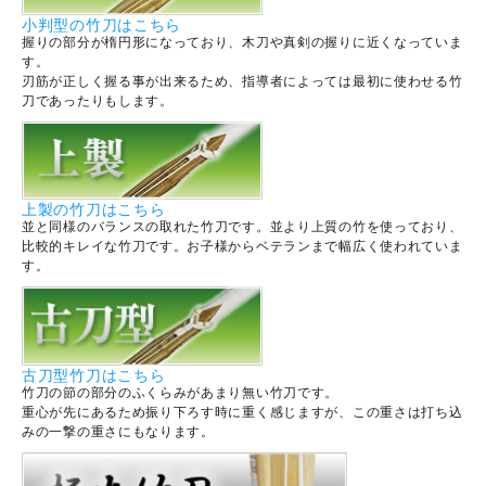
小判型の竹刀はこちら
握りの部分が楕円形になっており、木刀や真剣の握りに近くなっていま
す。
刃筋が正しく握る事が出来るため、指導者によっては最初に使わせる竹
刀であったりもします。
上製の竹刀はこちら
並と同様のバランスの取れた竹刀です。並より上質の竹を使っており、
比較的キレイな竹刀です。お子様からベテランまで幅広く使われていま
す。
古刀型竹刀はこちら
竹刀の節の部分のふくらみがあまり無い竹刀です。
重心が先にあるため振り下ろす時に重く感じますが、この重さは打ち込
みの一撃の重さにもなります。