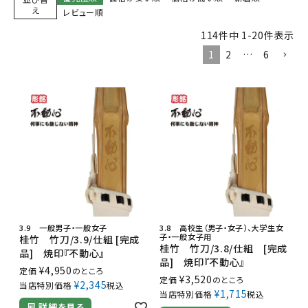
え
レビュー順
114
件中
1
-
20
件表示
1
2
…
6
3.9 一般男子・一般女子
3.8 高校生（男子・女子）、大学生女
子・一般女子用
桂竹 竹刀/3.9/仕組 [完成
桂竹 竹刀/3.8/仕組 [完成
品] 焼印『不動心』
品] 焼印『不動心』
¥
4,950
定価
のところ
¥
3,520
定価
のところ
¥
2,345
当店特別価格
税込
¥
1,715
当店特別価格
税込
詳細を見る