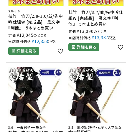
2.8-3.6
桂竹 竹刀/3.7/並/先中吟仕
桂竹 竹刀/2.8-3.6/並/先中
組W [完成品] 黒文字『利
吟仕組W [完成品] 黒文字
他』 5本まとめ買い
『利他』 5本まとめ買い
¥
13,090
定価
のところ
¥
12,045
定価
のところ
¥
13,387
当店特別価格
税込
¥
12,353
当店特別価格
税込
詳細を見る
詳細を見る
3.9 一般男子・一般女子
3.8 高校生（男子・女子）、大学生女
子・一般女子用