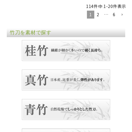
114
件中
1
-
20
件表示
1
2
…
6
竹刀を素材で探す