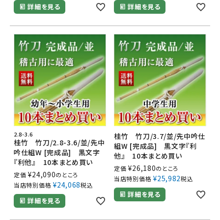
詳細を見る
詳細を見る
2.8-3.6
桂竹 竹刀/3.7/並/先中吟仕
桂竹 竹刀/2.8-3.6/並/先中
組W [完成品] 黒文字『利
吟仕組W [完成品] 黒文字
他』 10本まとめ買い
『利他』 10本まとめ買い
¥
26,180
定価
のところ
¥
24,090
定価
のところ
¥
25,982
当店特別価格
税込
¥
24,068
当店特別価格
税込
詳細を見る
詳細を見る