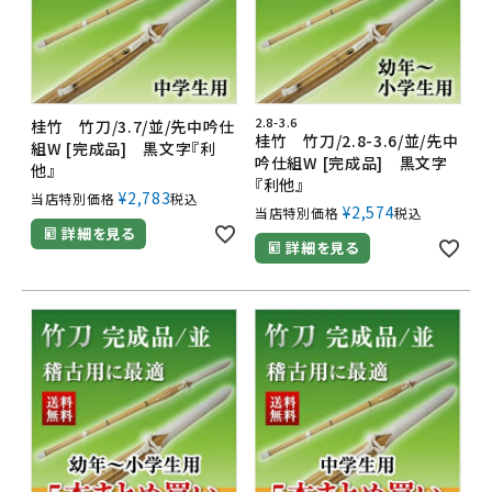
2.8-3.6
桂竹 竹刀/3.7/並/先中吟仕
桂竹 竹刀/2.8-3.6/並/先中
組W [完成品] 黒文字『利
吟仕組W [完成品] 黒文字
他』
『利他』
¥
2,783
当店特別価格
税込
¥
2,574
当店特別価格
税込
詳細を見る
詳細を見る