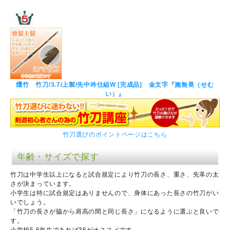
燻竹 竹刀/3.7/上製/先中吟仕組W [完成品] 金文字『施無畏（せむ
い）』
竹刀選びのポイントページはこちら
年齢・サイズで探す
竹刀は中学生以上になると試合規定により竹刀の長さ、重さ、先革の太
さが決まっています。
小学生は特に試合規定はありませんので、身体にあった長さの竹刀がい
いでしょう。
「竹刀の長さが脇から肩高の間と同じ長さ」になるように選ぶと良いで
す。
小学校5,6年生であれば36がオススメです。