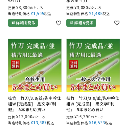
型竹刀
稽古型竹刀
¥
3,300
¥
3,080
定価
のところ
定価
のところ
¥
1,595
¥
1,485
当店特別価格
税込
当店特別価格
税込
詳細を見る
詳細を見る
桂竹 竹刀/3.8/並/先中吟仕
桂竹 竹刀/3.9/並/先中吟仕
組W [完成品] 黒文字『利
組W [完成品] 黒文字『利
他』 5本まとめ買い
他』 5本まとめ買い
¥
13,090
¥
16,390
定価
のところ
定価
のところ
¥
13,387
¥
16,533
当店特別価格
税込
当店特別価格
税込